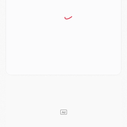
Mercato
- Le PSG a envoyé une première offre pour Mika Godts
Club
- Après Pacho, d'autres retours en vue
Mercato
- Changement de dernière minute pour Kolo Muani
SAMEDI 01 AOÛT
Mercato
- L'agent de Mika Godts confirme un accord avec le PSG
Club
- Quels numéros de maillot pour Akliouche et Digne au PSG ?
Match
- Un hommage prévu lors de Brest/PSG
Mercato
- Le PSG et le Barça ont rendez-vous pour Ferran Torres
Mercato
- Guéla Doué dans les listes du PSG
Mercato
- Le transfert de Mika Godts au PSG en bonne voie
VENDREDI 31 JUILLET
Match
- Un diffuseur annoncé pour les deux premiers matchs amicaux du PSG
Mercato
- Le transfert d'Akliouche au PSG bouclé, le montant se précise
Club
- Un retour majeur dans le groupe du PSG
Club
- [MAJ] Ndjantou et deux jeunes du PSG annoncés dans un tournoi U21
Mercato
- L'étonnante piste Suzuki confirmée et onéreuse
JEUDI 30 JUILLET
Sélections
- Ancelotti fait le ménage au Brésil mais veut garder Marquinhos