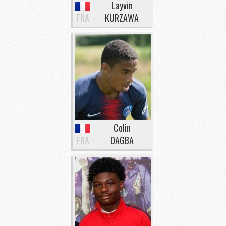
Layvin
FRA
KURZAWA
Colin
FRA
DAGBA