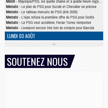
Match
- Majorque/PSG, sur quelle chaine et à quelle heure regarder le match ?
Mercato
- Le plan du PSG pour Suzuki et Chevalier se précise
Mercato
- Le tableau mercato du PSG (été 2026)
Mercato
- L'Ajax refuse la première offre du PSG pour Godts
Mercato
- Le PSG veut accélérer, Ferran Torres temporise
Mercato
- Liverpool encore très loin du compte pour Barcola
LUNDI 03 AOÛT
Match
- Podcast CulturePSG : Mercato (Godts, Suzuki, Akliouche, Barcola, etc)
Mercato
- L'Ajax attend bien plus de 45M pour Mika Godts
Club
- Quatre retours importants dans le groupe du PSG, et un plus discret
SOUTENEZ NOUS
Mercato
- Ayari file en Ligue 2
Club
- Le PSG s'associe avec un géant de la tech
Mercato
- Vu d'Italie, le transfert de Suzuki au PSG est bien engagé
Mercato
- Ferran Torres ne serait pas à vendre, mais...
Europe
- Gros coup dur pour Aston Villa avant de croiser le PSG
DIMANCHE 02 AOÛT
Mercato
- Le transfert de Kolo Muani à la Juventus est officiel
Mercato
- [MAJ] Le PSG a fait une grosse offre à Parme pour Suzuki