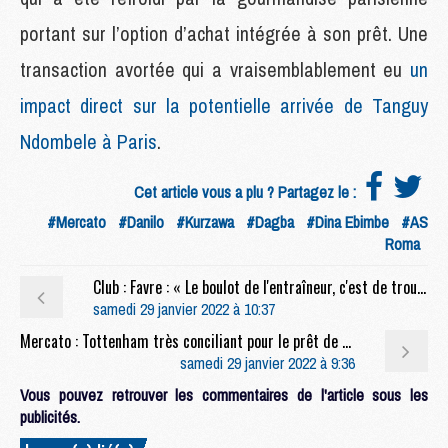
portant sur l’option d’achat intégrée à son prêt. Une
transaction avortée qui a vraisemblablement eu
un
impact direct sur la potentielle arrivée de Tanguy
Ndombele à Paris
.
Cet article vous a plu ? Partagez le :
#Mercato
#Danilo
#Kurzawa
#Dagba
#Dina Ebimbe
#AS
Roma
Club : Favre : « Le boulot de l'entraîneur, c'est de trouver le meilleur système pour faire jouer ensemble Neymar, Messi et Mbappé »
samedi 29 janvier 2022 à 10:37
Mercato : Tottenham très conciliant pour le prêt de Lo Celso à l'OL
samedi 29 janvier 2022 à 9:36
Vous pouvez retrouver les commentaires de l'article sous les
publicités.