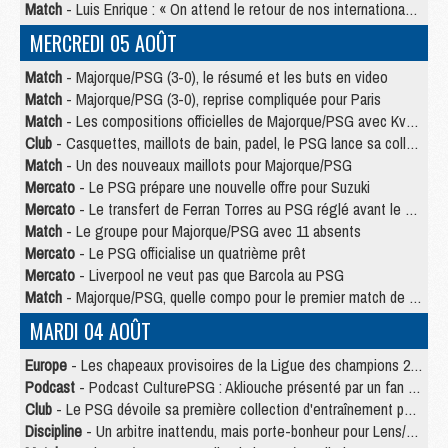
Match
- Luis Enrique : « On attend le retour de nos internationaux »
MERCREDI 05 AOÛT
Match
- Majorque/PSG (3-0), le résumé et les buts en video
Match
- Majorque/PSG (3-0), reprise compliquée pour Paris
Match
- Les compositions officielles de Majorque/PSG avec Kvara et de nombreux jeunes
Club
- Casquettes, maillots de bain, padel, le PSG lance sa collection été
Match
- Un des nouveaux maillots pour Majorque/PSG
Mercato
- Le PSG prépare une nouvelle offre pour Suzuki
Mercato
- Le transfert de Ferran Torres au PSG réglé avant le 12 août ?
Match
- Le groupe pour Majorque/PSG avec 11 absents
Mercato
- Le PSG officialise un quatrième prêt
Mercato
- Liverpool ne veut pas que Barcola au PSG
Match
- Majorque/PSG, quelle compo pour le premier match de la saison 2026/27 ?
MARDI 04 AOÛT
Europe
- Les chapeaux provisoires de la Ligue des champions 2026/27
Podcast
- Podcast CulturePSG : Akliouche présenté par un fan de Monaco
Club
- Le PSG dévoile sa première collection d'entraînement pour 2026/2027
Discipline
- Un arbitre inattendu, mais porte-bonheur pour Lens/PSG