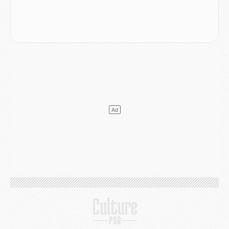
Mercato
- Liverpool encore très loin du compte pour Barcola
LUNDI 03 AOÛT
Match
- Podcast CulturePSG : Mercato (Godts, Suzuki, Akliouche, Barcola, etc)
Mercato
- L'Ajax attend bien plus de 45M pour Mika Godts
Club
- Quatre retours importants dans le groupe du PSG, et un plus discret
Mercato
- Ayari file en Ligue 2
Club
- Le PSG s'associe avec un géant de la tech
Mercato
- Vu d'Italie, le transfert de Suzuki au PSG est bien engagé
Mercato
- Ferran Torres ne serait pas à vendre, mais...
Europe
- Gros coup dur pour Aston Villa avant de croiser le PSG
DIMANCHE 02 AOÛT
Mercato
- Le transfert de Kolo Muani à la Juventus est officiel
Mercato
- [MAJ] Le PSG a fait une grosse offre à Parme pour Suzuki
Mercato
- Le PSG a envoyé une première offre pour Mika Godts
Club
- Après Pacho, d'autres retours en vue
Mercato
- Changement de dernière minute pour Kolo Muani
SAMEDI 01 AOÛT