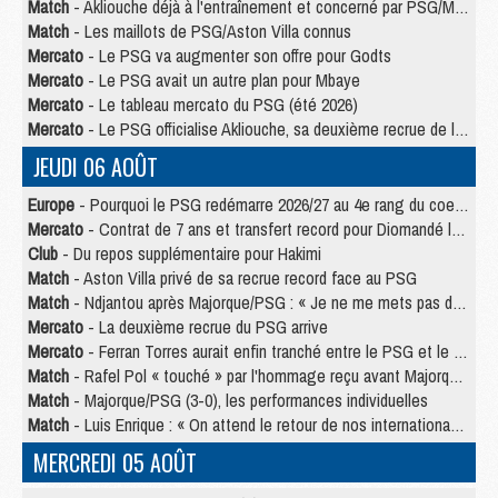
Match
- Akliouche déjà à l'entraînement et concerné par PSG/MU ?
Match
- Les maillots de PSG/Aston Villa connus
Mercato
- Le PSG va augmenter son offre pour Godts
Mercato
- Le PSG avait un autre plan pour Mbaye
Mercato
- Le tableau mercato du PSG (été 2026)
Mercato
- Le PSG officialise Akliouche, sa deuxième recrue de l’été
JEUDI 06 AOÛT
Europe
- Pourquoi le PSG redémarre 2026/27 au 4e rang du coefficient UEFA
Mercato
- Contrat de 7 ans et transfert record pour Diomandé loin du PSG
Club
- Du repos supplémentaire pour Hakimi
Match
- Aston Villa privé de sa recrue record face au PSG
Match
- Ndjantou après Majorque/PSG : « Je ne me mets pas de plafond »
Mercato
- La deuxième recrue du PSG arrive
Mercato
- Ferran Torres aurait enfin tranché entre le PSG et le Barça
Match
- Rafel Pol « touché » par l'hommage reçu avant Majorque/PSG
Match
- Majorque/PSG (3-0), les performances individuelles
Match
- Luis Enrique : « On attend le retour de nos internationaux »
MERCREDI 05 AOÛT