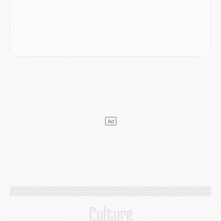
Mercato
- Ferran Torres ne serait pas à vendre, mais...
Europe
- Gros coup dur pour Aston Villa avant de croiser le PSG
DIMANCHE 02 AOÛT
Mercato
- Le transfert de Kolo Muani à la Juventus est officiel
Mercato
- [MAJ] Le PSG a fait une grosse offre à Parme pour Suzuki
Mercato
- Le PSG a envoyé une première offre pour Mika Godts
Club
- Après Pacho, d'autres retours en vue
Mercato
- Changement de dernière minute pour Kolo Muani
SAMEDI 01 AOÛT
Mercato
- L'agent de Mika Godts confirme un accord avec le PSG
Club
- Quels numéros de maillot pour Akliouche et Digne au PSG ?
Match
- Un hommage prévu lors de Brest/PSG
Mercato
- Le PSG et le Barça ont rendez-vous pour Ferran Torres
Mercato
- Guéla Doué dans les listes du PSG
Mercato
- Le transfert de Mika Godts au PSG en bonne voie
VENDREDI 31 JUILLET
Match
- Un diffuseur annoncé pour les deux premiers matchs amicaux du PSG