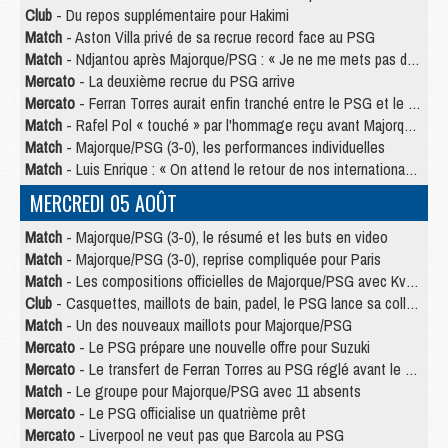
Club
- Du repos supplémentaire pour Hakimi
Match
- Aston Villa privé de sa recrue record face au PSG
Match
- Ndjantou après Majorque/PSG : « Je ne me mets pas de plafond »
Mercato
- La deuxième recrue du PSG arrive
Mercato
- Ferran Torres aurait enfin tranché entre le PSG et le Barça
Match
- Rafel Pol « touché » par l'hommage reçu avant Majorque/PSG
Match
- Majorque/PSG (3-0), les performances individuelles
Match
- Luis Enrique : « On attend le retour de nos internationaux »
MERCREDI 05 AOÛT
Match
- Majorque/PSG (3-0), le résumé et les buts en video
Match
- Majorque/PSG (3-0), reprise compliquée pour Paris
Match
- Les compositions officielles de Majorque/PSG avec Kvara et de nombreux jeunes
Club
- Casquettes, maillots de bain, padel, le PSG lance sa collection été
Match
- Un des nouveaux maillots pour Majorque/PSG
Mercato
- Le PSG prépare une nouvelle offre pour Suzuki
Mercato
- Le transfert de Ferran Torres au PSG réglé avant le 12 août ?
Match
- Le groupe pour Majorque/PSG avec 11 absents
Mercato
- Le PSG officialise un quatrième prêt
Mercato
- Liverpool ne veut pas que Barcola au PSG