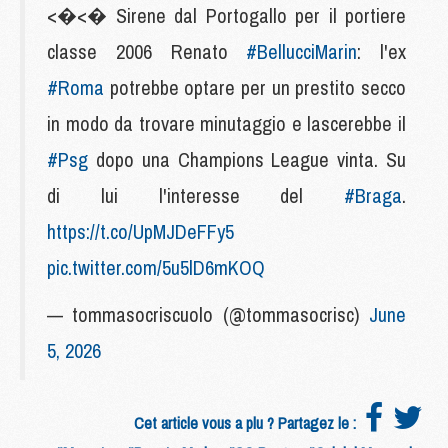
<�<� Sirene dal Portogallo per il portiere
classe 2006 Renato
#BellucciMarin
: l'ex
#Roma
potrebbe optare per un prestito secco
in modo da trovare minutaggio e lascerebbe il
#Psg
dopo una Champions League vinta. Su
di lui l'interesse del
#Braga
.
https://t.co/UpMJDeFFy5
pic.twitter.com/5u5lD6mKOQ
— tommasocriscuolo (@tommasocrisc)
June
5, 2026
Cet article vous a plu ? Partagez le :