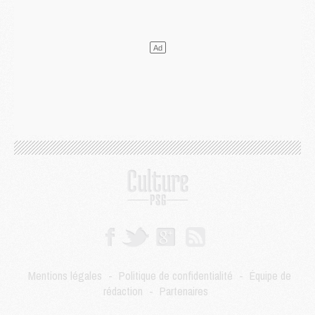
DIMANCHE 02 AOÛT
Mercato
- Le transfert de Kolo Muani à la Juventus est officiel
Mercato
- [MAJ] Le PSG a fait une grosse offre à Parme pour Suzuki
Mercato
- Le PSG a envoyé une première offre pour Mika Godts
Club
- Après Pacho, d'autres retours en vue
Mercato
- Changement de dernière minute pour Kolo Muani
SAMEDI 01 AOÛT
Mercato
- L'agent de Mika Godts confirme un accord avec le PSG
Club
- Quels numéros de maillot pour Akliouche et Digne au PSG ?
Match
- Un hommage prévu lors de Brest/PSG
Mercato
- Le PSG et le Barça ont rendez-vous pour Ferran Torres
Mercato
- Guéla Doué dans les listes du PSG
Mercato
- Le transfert de Mika Godts au PSG en bonne voie
VENDREDI 31 JUILLET
Match
- Un diffuseur annoncé pour les deux premiers matchs amicaux du PSG
Mentions légales
-
Politique de confidentialité
-
Équipe de
Mercato
- Le transfert d'Akliouche au PSG bouclé, le montant se précise
rédaction
-
Partenaires
Club
- Un retour majeur dans le groupe du PSG