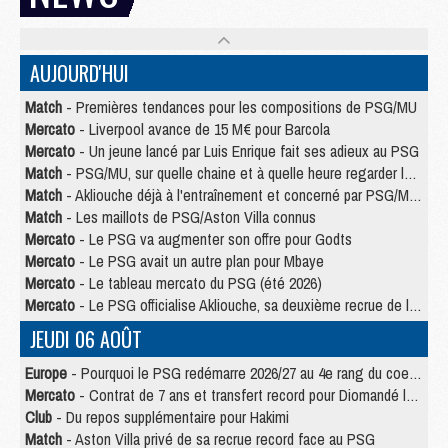
AUJOURD'HUI
Match
- Premières tendances pour les compositions de PSG/MU
Mercato
- Liverpool avance de 15 M€ pour Barcola
Mercato
- Un jeune lancé par Luis Enrique fait ses adieux au PSG
Match
- PSG/MU, sur quelle chaine et à quelle heure regarder le match ?
Match
- Akliouche déjà à l'entraînement et concerné par PSG/MU ?
Match
- Les maillots de PSG/Aston Villa connus
Mercato
- Le PSG va augmenter son offre pour Godts
Mercato
- Le PSG avait un autre plan pour Mbaye
Mercato
- Le tableau mercato du PSG (été 2026)
Mercato
- Le PSG officialise Akliouche, sa deuxième recrue de l’été
JEUDI 06 AOÛT
Europe
- Pourquoi le PSG redémarre 2026/27 au 4e rang du coefficient UEFA
Mercato
- Contrat de 7 ans et transfert record pour Diomandé loin du PSG
Club
- Du repos supplémentaire pour Hakimi
Match
- Aston Villa privé de sa recrue record face au PSG