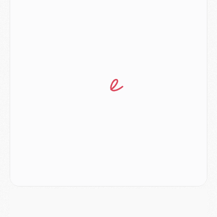
Europe
- Les chapeaux provisoires de la Ligue des champions 2026/27
Podcast
- Podcast CulturePSG : Akliouche présenté par un fan de Monaco
Club
- Le PSG dévoile sa première collection d'entraînement pour 2026/2027
Discipline
- Un arbitre inattendu, mais porte-bonheur pour Lens/PSG
Match
- Majorque/PSG, sur quelle chaine et à quelle heure regarder le match ?
Mercato
- Le plan du PSG pour Suzuki et Chevalier se précise
Mercato
- L'Ajax refuse la première offre du PSG pour Godts
Mercato
- Le PSG veut accélérer, Ferran Torres temporise
Mercato
- Liverpool encore très loin du compte pour Barcola
LUNDI 03 AOÛT
Match
- Podcast CulturePSG : Mercato (Godts, Suzuki, Akliouche, Barcola, etc)
Mercato
- L'Ajax attend bien plus de 45M pour Mika Godts
Club
- Quatre retours importants dans le groupe du PSG, et un plus discret
Mercato
- Ayari file en Ligue 2
Club
- Le PSG s'associe avec un géant de la tech
Mercato
- Vu d'Italie, le transfert de Suzuki au PSG est bien engagé
Mercato
- Ferran Torres ne serait pas à vendre, mais...
Europe
- Gros coup dur pour Aston Villa avant de croiser le PSG