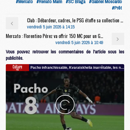
#Mercato
#Renato Marin
#SC Braga
#Gabriel Moscardo
#Prêt
Club : Débardeur, cadres, le PSG étoffe sa collection Back 2 Back
vendredi 5 juin 2026 à 14:15
Mercato : Florentino Pérez va offrir 150 M€ pour un Galactique, une star du PSG visée ?
vendredi 5 juin 2026 à 10:49
Vous pouvez retrouver les commentaires de l'article sous les
publicités.