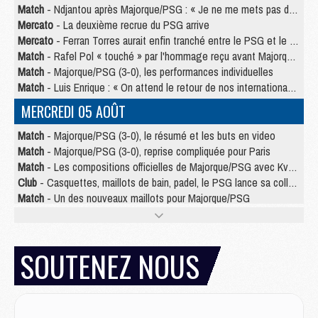
Match
- Ndjantou après Majorque/PSG : « Je ne me mets pas de plafond »
Mercato
- La deuxième recrue du PSG arrive
Mercato
- Ferran Torres aurait enfin tranché entre le PSG et le Barça
Match
- Rafel Pol « touché » par l'hommage reçu avant Majorque/PSG
Match
- Majorque/PSG (3-0), les performances individuelles
Match
- Luis Enrique : « On attend le retour de nos internationaux »
MERCREDI 05 AOÛT
Match
- Majorque/PSG (3-0), le résumé et les buts en video
Match
- Majorque/PSG (3-0), reprise compliquée pour Paris
Match
- Les compositions officielles de Majorque/PSG avec Kvara et de nombreux jeunes
Club
- Casquettes, maillots de bain, padel, le PSG lance sa collection été
Match
- Un des nouveaux maillots pour Majorque/PSG
Mercato
- Le PSG prépare une nouvelle offre pour Suzuki
Mercato
- Le transfert de Ferran Torres au PSG réglé avant le 12 août ?
Match
- Le groupe pour Majorque/PSG avec 11 absents
SOUTENEZ NOUS
Mercato
- Le PSG officialise un quatrième prêt
Mercato
- Liverpool ne veut pas que Barcola au PSG
Match
- Majorque/PSG, quelle compo pour le premier match de la saison 2026/27 ?
MARDI 04 AOÛT