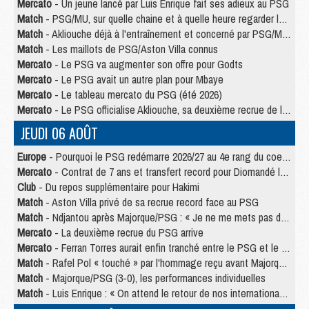
Mercato
- Un jeune lancé par Luis Enrique fait ses adieux au PSG
Match
- PSG/MU, sur quelle chaine et à quelle heure regarder le match ?
Match
- Akliouche déjà à l'entraînement et concerné par PSG/MU ?
Match
- Les maillots de PSG/Aston Villa connus
Mercato
- Le PSG va augmenter son offre pour Godts
Mercato
- Le PSG avait un autre plan pour Mbaye
Mercato
- Le tableau mercato du PSG (été 2026)
Mercato
- Le PSG officialise Akliouche, sa deuxième recrue de l’été
JEUDI 06 AOÛT
Europe
- Pourquoi le PSG redémarre 2026/27 au 4e rang du coefficient UEFA
Mercato
- Contrat de 7 ans et transfert record pour Diomandé loin du PSG
Club
- Du repos supplémentaire pour Hakimi
Match
- Aston Villa privé de sa recrue record face au PSG
Match
- Ndjantou après Majorque/PSG : « Je ne me mets pas de plafond »
Mercato
- La deuxième recrue du PSG arrive
Mercato
- Ferran Torres aurait enfin tranché entre le PSG et le Barça
Match
- Rafel Pol « touché » par l'hommage reçu avant Majorque/PSG
Match
- Majorque/PSG (3-0), les performances individuelles
Match
- Luis Enrique : « On attend le retour de nos internationaux »