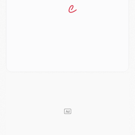
Mercato
- L'Ajax refuse la première offre du PSG pour Godts
Mercato
- Le PSG veut accélérer, Ferran Torres temporise
Mercato
- Liverpool encore très loin du compte pour Barcola
LUNDI 03 AOÛT
Match
- Podcast CulturePSG : Mercato (Godts, Suzuki, Akliouche, Barcola, etc)
Mercato
- L'Ajax attend bien plus de 45M pour Mika Godts
Club
- Quatre retours importants dans le groupe du PSG, et un plus discret
Mercato
- Ayari file en Ligue 2
Club
- Le PSG s'associe avec un géant de la tech
Mercato
- Vu d'Italie, le transfert de Suzuki au PSG est bien engagé
Mercato
- Ferran Torres ne serait pas à vendre, mais...
Europe
- Gros coup dur pour Aston Villa avant de croiser le PSG
DIMANCHE 02 AOÛT
Mercato
- Le transfert de Kolo Muani à la Juventus est officiel
Mercato
- [MAJ] Le PSG a fait une grosse offre à Parme pour Suzuki
Mercato
- Le PSG a envoyé une première offre pour Mika Godts
Club
- Après Pacho, d'autres retours en vue
Mercato
- Changement de dernière minute pour Kolo Muani