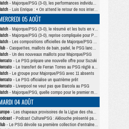
atch
- Majorque/PSG (3-0), les performances individuelles
atch
- Luis Enrique : « On attend le retour de nos internationaux »
MERCREDI 05 AOÛT
atch
- Majorque/PSG (3-0), le résumé et les buts en video
atch
- Majorque/PSG (3-0), reprise compliquée pour Paris
atch
- Les compositions officielles de Majorque/PSG avec Kvara et de nombreux jeunes
lub
- Casquettes, maillots de bain, padel, le PSG lance sa collection été
atch
- Un des nouveaux maillots pour Majorque/PSG
ercato
- Le PSG prépare une nouvelle offre pour Suzuki
ercato
- Le transfert de Ferran Torres au PSG réglé avant le 12 août ?
atch
- Le groupe pour Majorque/PSG avec 11 absents
ercato
- Le PSG officialise un quatrième prêt
ercato
- Liverpool ne veut pas que Barcola au PSG
atch
- Majorque/PSG, quelle compo pour le premier match de la saison 2026/27 ?
MARDI 04 AOÛT
urope
- Les chapeaux provisoires de la Ligue des champions 2026/27
odcast
- Podcast CulturePSG : Akliouche présenté par un fan de Monaco
lub
- Le PSG dévoile sa première collection d'entraînement pour 2026/2027