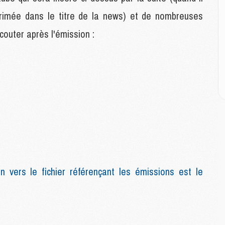
M
M
pprimée dans le titre de la news) et de nombreuses
C
outer après l'émission :
M
M
C
M
M
M
M
M
M
n vers le fichier référençant les émissions est le
C
C
M