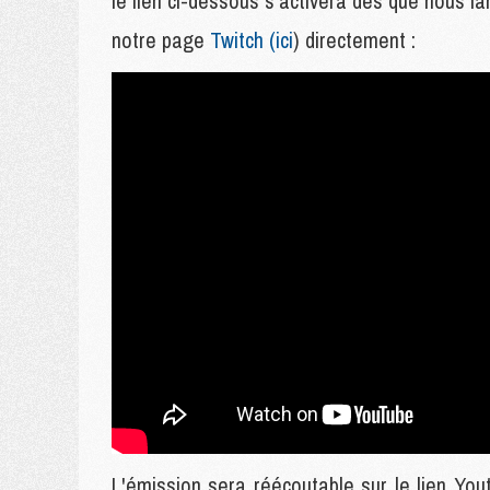
le lien ci-dessous s'activera dès que nous l
notre page
Twitch (ici
) directement :
L'émission sera réécoutable sur le lien Yout