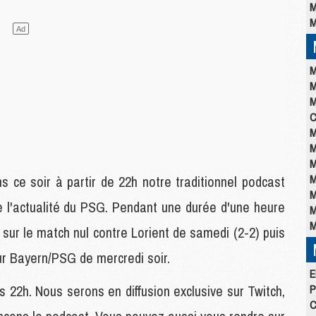
M
M
M
M
M
C
M
M
M
M
 ce soir à partir de 22h notre traditionnel podcast
M
e l'actualité du PSG. Pendant une durée d'une heure
M
M
sur le match nul contre Lorient de samedi (2-2) puis
our Bayern/PSG de mercredi soir.
E
s 22h. Nous serons en diffusion exclusive sur Twitch,
P
C