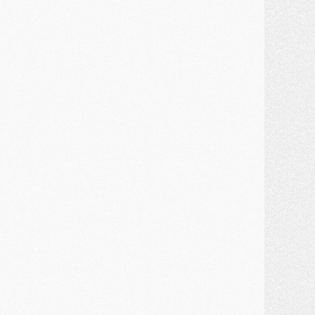
ercato
- Une partie du communiqué du PSG sur Diomande expliquée
ercato
- Barcola futur plus gros transfert de l'été ?
ormation
- Retour sur la saison des U17 du PSG en 7 chiffres clés
lub
- Le PSG connaît ses premiers matches de septembre
ercato
- Un troisième prêt bouclé par le PSG
LUNDI 27 JUILLET
odcast
- Podcast CulturePSG à 22h : Mercato (Barcola, Diomande, etc)
ercato
- La prolongation de Dembélé au PSG dans la dernière ligne droite
lub
- Le PSG a fait sa reprise avec... 9 joueurs
és. sociaux
- Les Portugais du PSG réunis pendant leurs vacances
ercato
- Le PSG avance sur la piste Suzuki
ercato
- Après Digne, un autre défenseur en approche au PSG ?
lub
- Une petite quinzaine de joueurs attendus pour la reprise de l'entraînement du PSG
DIMANCHE 26 JUILLET
ercato
- Le PSG lâche Diomande et tacle des demandes « totalement disproportionnés »
lub
- [Avant la reprise] Les tauliers de la saison passée
lub
- Barcola refuse de prolonger au PSG
ercato
- Luis Enrique derrière l'intérêt du PSG pour Rodri ?