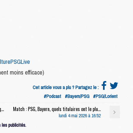
M
M
F
C
M
P
M
lturePSGLive
C
R
nt moins efficace)
M
M
Cet article vous a plu ? Partagez le :
C
#Podcast
#Bayern/PSG
#PSG/Lorient
Match : Les anciens du Bayern plus confiants que jamais avant le retour face au PSG
Match : PSG, Bayern, quels titulaires ont le plus joué ce week-end ?
M
lundi 4 mai 2026 à 16:52
C
C
les publicités.
M