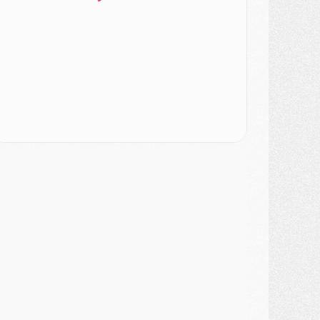
ercato
- [MAJ] Le PSG a fait une grosse offre à Parme pour Suzuki
ercato
- Le PSG a envoyé une première offre pour Mika Godts
lub
- Après Pacho, d'autres retours en vue
ercato
- Changement de dernière minute pour Kolo Muani
SAMEDI 01 AOÛT
ercato
- L'agent de Mika Godts confirme un accord avec le PSG
lub
- Quels numéros de maillot pour Akliouche et Digne au PSG ?
atch
- Un hommage prévu lors de Brest/PSG
ercato
- Le PSG et le Barça ont rendez-vous pour Ferran Torres
ercato
- Guéla Doué dans les listes du PSG
ercato
- Le transfert de Mika Godts au PSG en bonne voie
VENDREDI 31 JUILLET
atch
- Un diffuseur annoncé pour les deux premiers matchs amicaux du PSG
ercato
- Le transfert d'Akliouche au PSG bouclé, le montant se précise
lub
- Un retour majeur dans le groupe du PSG
lub
- [MAJ] Ndjantou et deux jeunes du PSG annoncés dans un tournoi U21
ercato
- L'étonnante piste Suzuki confirmée et onéreuse
JEUDI 30 JUILLET