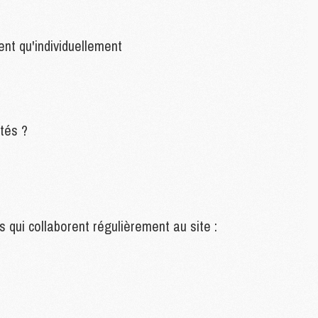
S
M
ent qu'individuellement
C
M
C
M
M
tés ?
M
M
M
M
M
s qui collaborent régulièrement au site :
M
M
M
C