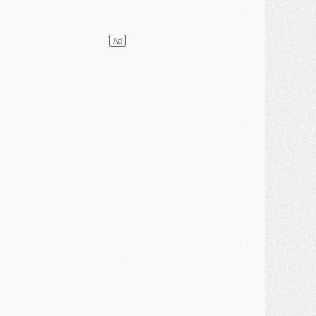
élections
- Ancelotti fait le ménage au Brésil mais veut garder Marquinhos
ercato
- Le statu quo du milieu du PSG se précise
lub
- Le PSG plutôt que la FIFA pour Al-Khelaïfi, poussé par l'UEFA ?
ercato
- Le PSG presserait Ferran Torres de se décider, deux pistes de secours
lub
- Déguisements, shopping, double scouting, Luis Campos dévoile ses méthodes
ercato
- Kroupi retiré du mercato
ercato
- Enfin une avancée dans le transfert d'Akliouche
MERCREDI 29 JUILLET
ercato
- Ferran Torres priorité du PSG, mais ouvert à tout
ercato
- Première offre de Liverpool en approche pour Barcola
ercato
- Le montant du transfert de Kolo Muani se précise, la formule aussi
ercato
- Kolo Muani attendu en Italie, son transfert débloqué
ercato
- Monaco a encore repoussé une offre du PSG pour Akliouche
ercato
- Liverpool presque d'accord avec Barcola, le PSG pas du tout
ercato
- Moment décisif pour le transfert de Kolo Muani
MARDI 28 JUILLET
ercato
- Des intermédiaires ont tenté de relancer Diomande au PSG
lub
- Au moins neuf jeunes conviés à l'entraînement des pros