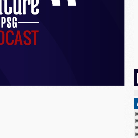
M
M
M
M