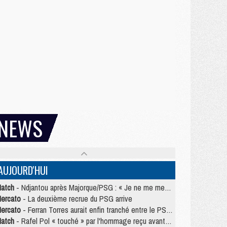
NEWS
AUJOURD'HUI
atch
- Ndjantou après Majorque/PSG : « Je ne me mets pas de plafond »
ercato
- La deuxième recrue du PSG arrive
ercato
- Ferran Torres aurait enfin tranché entre le PSG et le Barça
atch
- Rafel Pol « touché » par l'hommage reçu avant Majorque/PSG