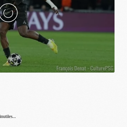
M
M
M
M
M
M
M
M
C
M
M
F
C
M
P