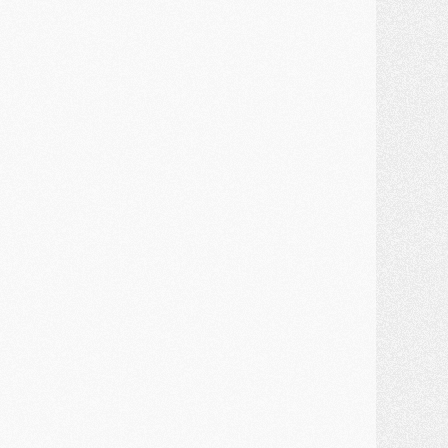
MERCREDI 29 JUILLET
ercato
- Ferran Torres priorité du PSG, mais ouvert à tout
ercato
- Première offre de Liverpool en approche pour Barcola
ercato
- Le montant du transfert de Kolo Muani se précise, la formule aussi
ercato
- Kolo Muani attendu en Italie, son transfert débloqué
ercato
- Monaco a encore repoussé une offre du PSG pour Akliouche
ercato
- Liverpool presque d'accord avec Barcola, le PSG pas du tout
ercato
- Moment décisif pour le transfert de Kolo Muani
MARDI 28 JUILLET
ercato
- Des intermédiaires ont tenté de relancer Diomande au PSG
lub
- Au moins neuf jeunes conviés à l'entraînement des pros
ercato
- Une partie du communiqué du PSG sur Diomande expliquée
ercato
- Barcola futur plus gros transfert de l'été ?
ormation
- Retour sur la saison des U17 du PSG en 7 chiffres clés
lub
- Le PSG connaît ses premiers matches de septembre
ercato
- Un troisième prêt bouclé par le PSG
LUNDI 27 JUILLET
odcast
- Podcast CulturePSG à 22h : Mercato (Barcola, Diomande, etc)