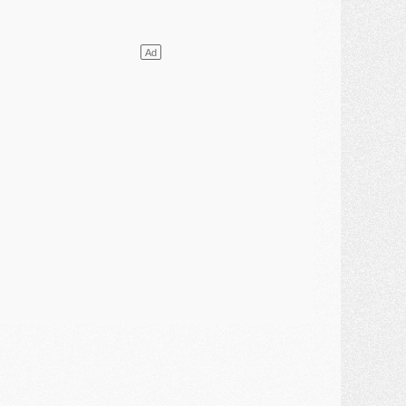
ercato
- Le PSG et le Barça ont rendez-vous pour Ferran Torres
ercato
- Guéla Doué dans les listes du PSG
ercato
- Le transfert de Mika Godts au PSG en bonne voie
VENDREDI 31 JUILLET
atch
- Un diffuseur annoncé pour les deux premiers matchs amicaux du PSG
ercato
- Le transfert d'Akliouche au PSG bouclé, le montant se précise
lub
- Un retour majeur dans le groupe du PSG
lub
- [MAJ] Ndjantou et deux jeunes du PSG annoncés dans un tournoi U21
ercato
- L'étonnante piste Suzuki confirmée et onéreuse
JEUDI 30 JUILLET
élections
- Ancelotti fait le ménage au Brésil mais veut garder Marquinhos
ercato
- Le statu quo du milieu du PSG se précise
lub
- Le PSG plutôt que la FIFA pour Al-Khelaïfi, poussé par l'UEFA ?
ercato
- Le PSG presserait Ferran Torres de se décider, deux pistes de secours
lub
- Déguisements, shopping, double scouting, Luis Campos dévoile ses méthodes
ercato
- Kroupi retiré du mercato
ercato
- Enfin une avancée dans le transfert d'Akliouche