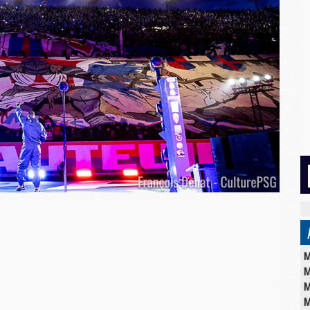
M
M
M
M