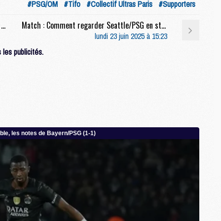
#PSG/OM
#Tifo
#Collectif Ultras Paris
#Supporters
M
M
Club : Les 3 scénarios qui qualifient le PSG en 8e de finale de la Coupe du monde des clubs
Match : Comment regarder Seattle/PSG en streaming
M
lundi 23 juin 2025 à 15:23
les publicités.
M
M
C
C
M
S
M
C
M
C
M
M