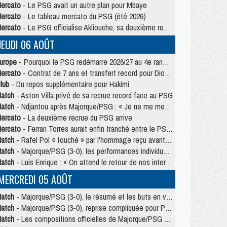
ercato
- Le PSG avait un autre plan pour Mbaye
ercato
- Le tableau mercato du PSG (été 2026)
ercato
- Le PSG officialise Akliouche, sa deuxième recrue de l’été
JEUDI 06 AOÛT
urope
- Pourquoi le PSG redémarre 2026/27 au 4e rang du coefficient UEFA
ercato
- Contrat de 7 ans et transfert record pour Diomandé loin du PSG
lub
- Du repos supplémentaire pour Hakimi
atch
- Aston Villa privé de sa recrue record face au PSG
atch
- Ndjantou après Majorque/PSG : « Je ne me mets pas de plafond »
ercato
- La deuxième recrue du PSG arrive
ercato
- Ferran Torres aurait enfin tranché entre le PSG et le Barça
atch
- Rafel Pol « touché » par l'hommage reçu avant Majorque/PSG
atch
- Majorque/PSG (3-0), les performances individuelles
atch
- Luis Enrique : « On attend le retour de nos internationaux »
MERCREDI 05 AOÛT
atch
- Majorque/PSG (3-0), le résumé et les buts en video
atch
- Majorque/PSG (3-0), reprise compliquée pour Paris
atch
- Les compositions officielles de Majorque/PSG avec Kvara et de nombreux jeunes