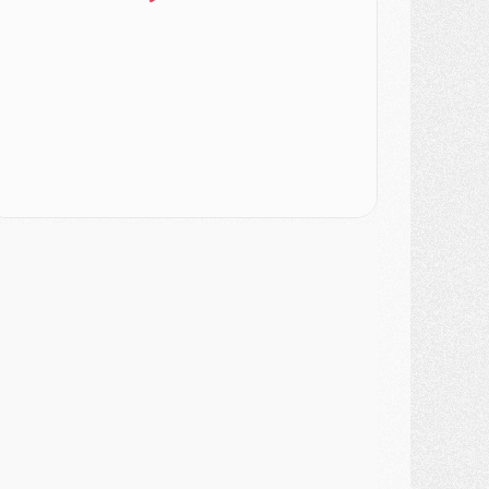
atch
- Podcast CulturePSG : Mercato (Godts, Suzuki, Akliouche, Barcola, etc)
ercato
- L'Ajax attend bien plus de 45M pour Mika Godts
lub
- Quatre retours importants dans le groupe du PSG, et un plus discret
ercato
- Ayari file en Ligue 2
lub
- Le PSG s'associe avec un géant de la tech
ercato
- Vu d'Italie, le transfert de Suzuki au PSG est bien engagé
ercato
- Ferran Torres ne serait pas à vendre, mais...
urope
- Gros coup dur pour Aston Villa avant de croiser le PSG
DIMANCHE 02 AOÛT
ercato
- Le transfert de Kolo Muani à la Juventus est officiel
ercato
- [MAJ] Le PSG a fait une grosse offre à Parme pour Suzuki
ercato
- Le PSG a envoyé une première offre pour Mika Godts
lub
- Après Pacho, d'autres retours en vue
ercato
- Changement de dernière minute pour Kolo Muani
SAMEDI 01 AOÛT
ercato
- L'agent de Mika Godts confirme un accord avec le PSG
lub
- Quels numéros de maillot pour Akliouche et Digne au PSG ?
atch
- Un hommage prévu lors de Brest/PSG