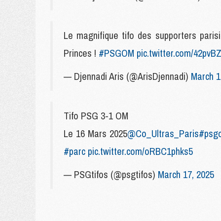
Le magnifique tifo des supporters paris
Princes !
#PSGOM
pic.twitter.com/42pv
— Djennadi Aris (@ArisDjennadi)
March 1
Tifo PSG 3-1 OM
Le 16 Mars 2025
@Co_Ultras_Paris
#psg
#parc
pic.twitter.com/oRBC1phks5
— PSGtifos (@psgtifos)
March 17, 2025