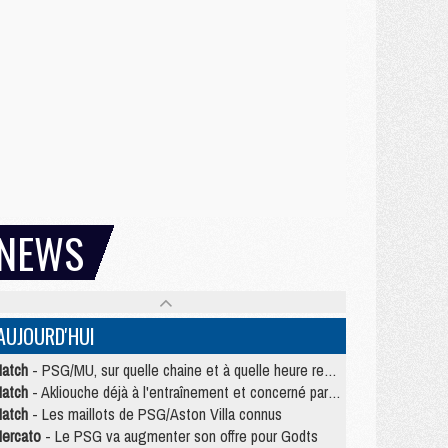
NEWS
AUJOURD'HUI
atch
- PSG/MU, sur quelle chaine et à quelle heure regarder le match ?
atch
- Akliouche déjà à l'entraînement et concerné par PSG/MU ?
atch
- Les maillots de PSG/Aston Villa connus
ercato
- Le PSG va augmenter son offre pour Godts