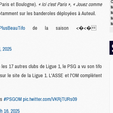
C
, Paris et Boulogne).
« Ici c'est Paris », « Jouez comme
M
notamment sur les banderoles déployées à Auteuil.
M
M
M
PlusBeauTifo
de la saison <�<�
M
M
M
, 2025
E
P
les 17 autres clubs de Ligue 1, le PSG a vu son tifo
C
D
 sur le site de la Ligue 1. L'ASSE et l'OM complètent
M
M
M
M
rs
#PSGOM
pic.twitter.com/VKRjTURs09
M
h 16, 2025