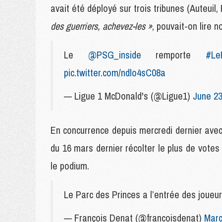
avait été déployé sur trois tribunes (Auteuil
des guerriers, achevez-les »
, pouvait-on lire 
Le
@PSG_inside
remporte
#Le
pic.twitter.com/ndlo4sC08a
— Ligue 1 McDonald's (@Ligue1)
June 23
En concurrence depuis mercredi dernier avec 
du 16 mars dernier récolter le plus de votes
le podium.
Le Parc des Princes a l’entrée des joueu
— François Denat (@francoisdenat)
Marc