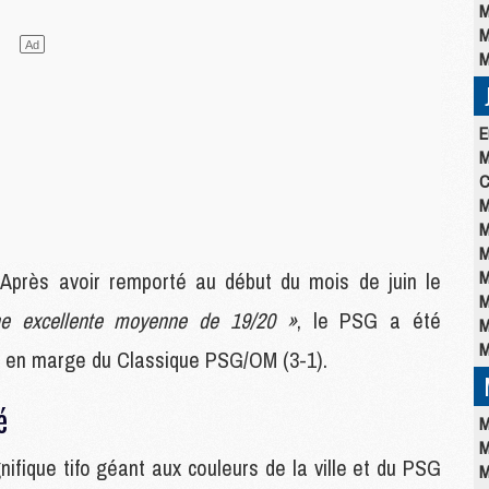
M
M
M
E
M
C
M
M
M
M
Après avoir remporté au début du mois de juin le
M
e excellente moyenne de 19/20 »
, le PSG a été
M
M
r en marge du Classique PSG/OM (3-1).
é
M
M
agnifique tifo géant aux couleurs de la ville et du PSG
M