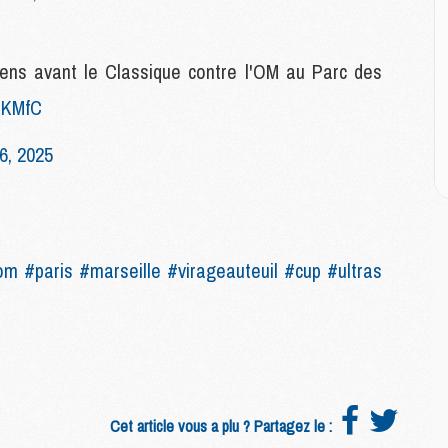
M
M
C
iens avant le Classique contre l'OM au Parc des
M
BZKMfC
C
M
6, 2025
M
E
M
om
#paris
#marseille
#virageauteuil
#cup
#ultras
M
M
C
M
M
C
Cet article vous a plu ? Partagez le :
M