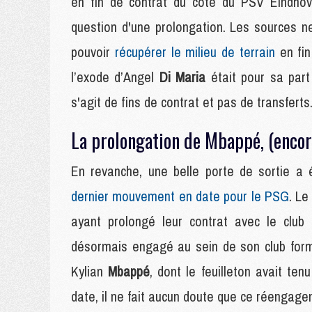
en fin de contrat du côté du PSV Eindhove
question d'une prolongation. Les sources ne
pouvoir
récupérer le milieu de terrain
en fin
l’exode d’Angel
Di Maria
était pour sa part
s'agit de fins de contrat et pas de transferts
La prolongation de Mbappé, (encore
En revanche, une belle porte de sortie a
dernier mouvement en date pour le PSG
. Le
ayant prolongé leur contrat avec le club 
désormais engagé au sein de son club form
Kylian
Mbappé
, dont le feuilleton avait te
date, il ne fait aucun doute que ce réengage