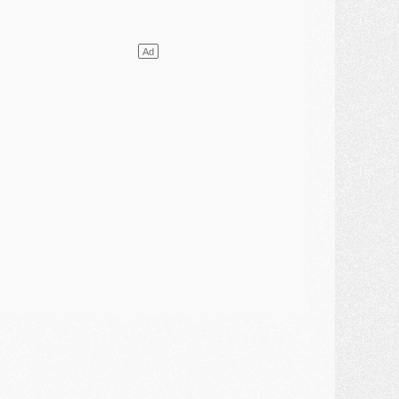
lub
- [MAJ] Ndjantou et deux jeunes du PSG annoncés dans un tournoi U21
ercato
- L'étonnante piste Suzuki confirmée et onéreuse
JEUDI 30 JUILLET
élections
- Ancelotti fait le ménage au Brésil mais veut garder Marquinhos
ercato
- Le statu quo du milieu du PSG se précise
lub
- Le PSG plutôt que la FIFA pour Al-Khelaïfi, poussé par l'UEFA ?
ercato
- Le PSG presserait Ferran Torres de se décider, deux pistes de secours
lub
- Déguisements, shopping, double scouting, Luis Campos dévoile ses méthodes
ercato
- Kroupi retiré du mercato
ercato
- Enfin une avancée dans le transfert d'Akliouche
MERCREDI 29 JUILLET
ercato
- Ferran Torres priorité du PSG, mais ouvert à tout
ercato
- Première offre de Liverpool en approche pour Barcola
ercato
- Le montant du transfert de Kolo Muani se précise, la formule aussi
ercato
- Kolo Muani attendu en Italie, son transfert débloqué
ercato
- Monaco a encore repoussé une offre du PSG pour Akliouche
ercato
- Liverpool presque d'accord avec Barcola, le PSG pas du tout
ercato
- Moment décisif pour le transfert de Kolo Muani