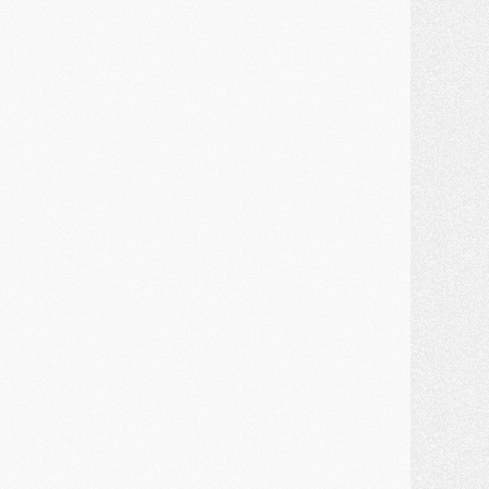
MARDI 28 JUILLET
ercato
- Des intermédiaires ont tenté de relancer Diomande au PSG
lub
- Au moins neuf jeunes conviés à l'entraînement des pros
ercato
- Une partie du communiqué du PSG sur Diomande expliquée
ercato
- Barcola futur plus gros transfert de l'été ?
ormation
- Retour sur la saison des U17 du PSG en 7 chiffres clés
lub
- Le PSG connaît ses premiers matches de septembre
ercato
- Un troisième prêt bouclé par le PSG
LUNDI 27 JUILLET
odcast
- Podcast CulturePSG à 22h : Mercato (Barcola, Diomande, etc)
ercato
- La prolongation de Dembélé au PSG dans la dernière ligne droite
lub
- Le PSG a fait sa reprise avec... 9 joueurs
és. sociaux
- Les Portugais du PSG réunis pendant leurs vacances
ercato
- Le PSG avance sur la piste Suzuki
ercato
- Après Digne, un autre défenseur en approche au PSG ?
lub
- Une petite quinzaine de joueurs attendus pour la reprise de l'entraînement du PSG
DIMANCHE 26 JUILLET