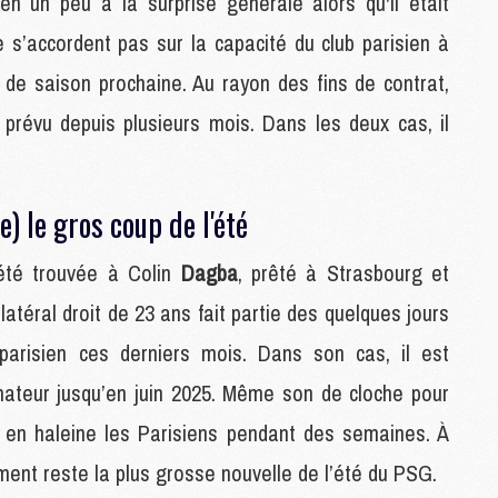
n un peu à la surprise générale alors qu'il était
C
 s’accordent pas sur la capacité du club parisien à
M
 de saison prochaine. Au rayon des fins de contrat,
 prévu depuis plusieurs mois. Dans les deux cas, il
S
M
.
C
M
) le gros coup de l'été
C
M
M
 été trouvée à Colin
Dagba
, prêté à Strasbourg et
 latéral droit de 23 ans fait partie des quelques jours
M
parisien ces derniers mois. Dans son cas, il est
M
ateur jusqu’en juin 2025. Même son de cloche pour
M
M
nu en haleine les Parisiens pendant des semaines. À
M
M
ment reste la plus grosse nouvelle de l’été du PSG.
M