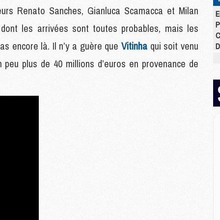
meurs Renato Sanches, Gianluca Scamacca et Milan
E
P
t dont les arrivées sont toutes probables, mais les
C
as encore là. Il n’y a guère que
Vitinha
qui soit venu
D
M
un peu plus de 40 millions d’euros en provenance de
M
M
M
M
M
M
M
C
M
C
M
M