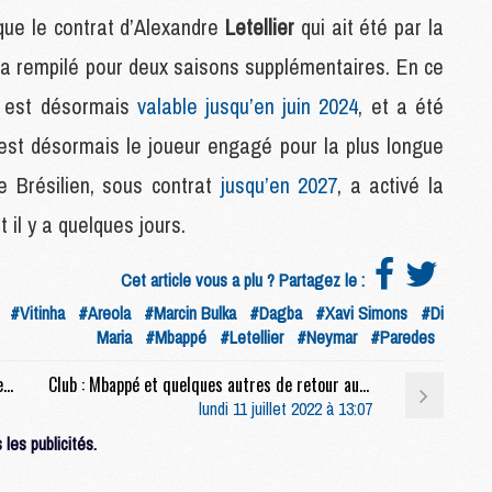
 que le contrat d’Alexandre
Letellier
qui ait été par la
n a rempilé pour deux saisons supplémentaires. En ce
M
C
t est désormais
valable jusqu’en juin 2024
, et a été
M
M
est désormais le joueur engagé pour la plus longue
F
e Brésilien, sous contrat
jusqu’en 2027
, a activé la
C
M
 il y a quelques jours.
Cet article vous a plu ? Partagez le :
P
M
#Vitinha
#Areola
#Marcin Bulka
#Dagba
#Xavi Simons
#Di
C
Maria
#Mbappé
#Letellier
#Neymar
#Paredes
R
Club : Al-Khelaïfi, du changement besogneux, encore ?
Club : Mbappé et quelques autres de retour au centre d'entraînement du PSG
M
lundi 11 juillet 2022 à 13:07
M
C
les publicités.