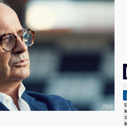
E
M
C
M