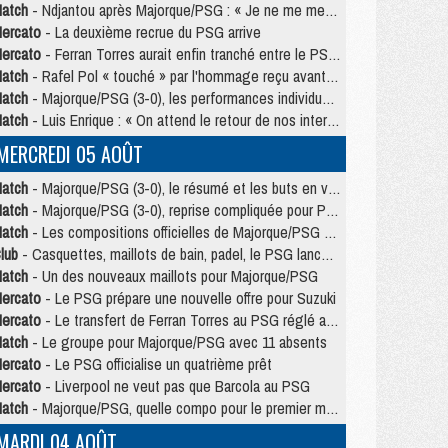
atch
- Ndjantou après Majorque/PSG : « Je ne me mets pas de plafond »
ercato
- La deuxième recrue du PSG arrive
ercato
- Ferran Torres aurait enfin tranché entre le PSG et le Barça
atch
- Rafel Pol « touché » par l'hommage reçu avant Majorque/PSG
atch
- Majorque/PSG (3-0), les performances individuelles
atch
- Luis Enrique : « On attend le retour de nos internationaux »
MERCREDI 05 AOÛT
atch
- Majorque/PSG (3-0), le résumé et les buts en video
atch
- Majorque/PSG (3-0), reprise compliquée pour Paris
atch
- Les compositions officielles de Majorque/PSG avec Kvara et de nombreux jeunes
lub
- Casquettes, maillots de bain, padel, le PSG lance sa collection été
atch
- Un des nouveaux maillots pour Majorque/PSG
ercato
- Le PSG prépare une nouvelle offre pour Suzuki
ercato
- Le transfert de Ferran Torres au PSG réglé avant le 12 août ?
atch
- Le groupe pour Majorque/PSG avec 11 absents
ercato
- Le PSG officialise un quatrième prêt
ercato
- Liverpool ne veut pas que Barcola au PSG
atch
- Majorque/PSG, quelle compo pour le premier match de la saison 2026/27 ?
MARDI 04 AOÛT