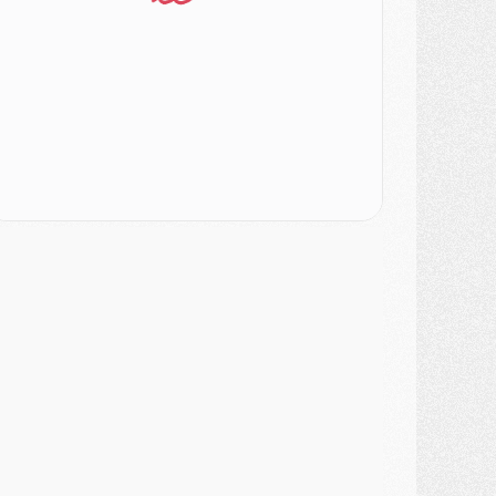
urope
- Gros coup dur pour Aston Villa avant de croiser le PSG
DIMANCHE 02 AOÛT
ercato
- Le transfert de Kolo Muani à la Juventus est officiel
ercato
- [MAJ] Le PSG a fait une grosse offre à Parme pour Suzuki
ercato
- Le PSG a envoyé une première offre pour Mika Godts
lub
- Après Pacho, d'autres retours en vue
ercato
- Changement de dernière minute pour Kolo Muani
SAMEDI 01 AOÛT
ercato
- L'agent de Mika Godts confirme un accord avec le PSG
lub
- Quels numéros de maillot pour Akliouche et Digne au PSG ?
atch
- Un hommage prévu lors de Brest/PSG
ercato
- Le PSG et le Barça ont rendez-vous pour Ferran Torres
ercato
- Guéla Doué dans les listes du PSG
ercato
- Le transfert de Mika Godts au PSG en bonne voie
VENDREDI 31 JUILLET
atch
- Un diffuseur annoncé pour les deux premiers matchs amicaux du PSG
ercato
- Le transfert d'Akliouche au PSG bouclé, le montant se précise
lub
- Un retour majeur dans le groupe du PSG