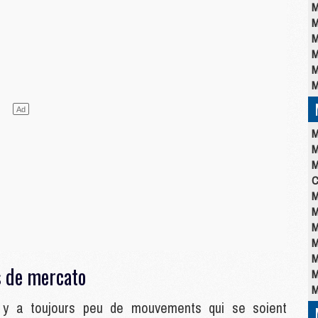
M
M
M
M
M
M
M
M
M
C
M
M
M
M
M
s de mercato
M
M
l y a toujours peu de mouvements qui se soient