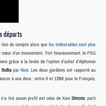
E
M
M
M
es départs
C
M
 loin du compte alors que
les indésirables sont plus
 au cœur d’un mouvement. Fort heureusement, le PSG
M
C
ens grâce à la levée de l’option d’achat d’Alphonse
M
M
n
Bulka
par
Nice
. Les deux gardiens ont rapporté au
M
d’euros à eux deux : entre 9 et 12M€ pour le Français,
M
M
n’a tiré aucun profit est celui de Xavi
Simons
, parti
M
C