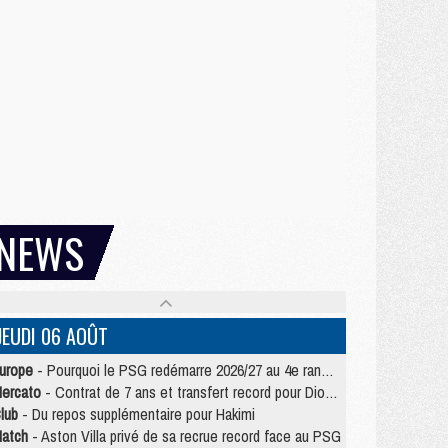
NEWS
JEUDI 06 AOÛT
urope
- Pourquoi le PSG redémarre 2026/27 au 4e rang du coefficient UEFA
ercato
- Contrat de 7 ans et transfert record pour Diomandé loin du PSG
lub
- Du repos supplémentaire pour Hakimi
atch
- Aston Villa privé de sa recrue record face au PSG