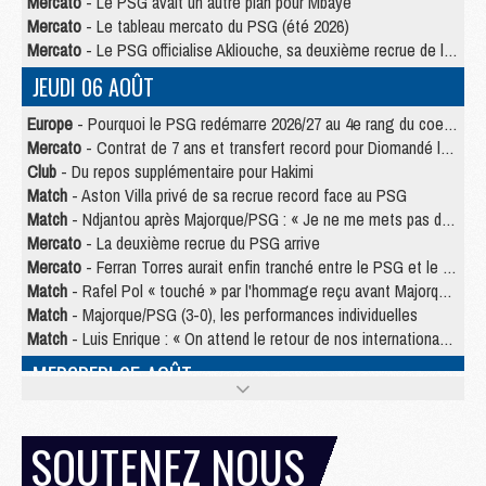
Mercato
- Le PSG avait un autre plan pour Mbaye
Mercato
- Le tableau mercato du PSG (été 2026)
Mercato
- Le PSG officialise Akliouche, sa deuxième recrue de l’été
JEUDI 06 AOÛT
Europe
- Pourquoi le PSG redémarre 2026/27 au 4e rang du coefficient UEFA
Mercato
- Contrat de 7 ans et transfert record pour Diomandé loin du PSG
Club
- Du repos supplémentaire pour Hakimi
Match
- Aston Villa privé de sa recrue record face au PSG
Match
- Ndjantou après Majorque/PSG : « Je ne me mets pas de plafond »
Mercato
- La deuxième recrue du PSG arrive
Mercato
- Ferran Torres aurait enfin tranché entre le PSG et le Barça
Match
- Rafel Pol « touché » par l'hommage reçu avant Majorque/PSG
Match
- Majorque/PSG (3-0), les performances individuelles
Match
- Luis Enrique : « On attend le retour de nos internationaux »
MERCREDI 05 AOÛT
Match
- Majorque/PSG (3-0), le résumé et les buts en video
Match
- Majorque/PSG (3-0), reprise compliquée pour Paris
SOUTENEZ NOUS
Match
- Les compositions officielles de Majorque/PSG avec Kvara et de nombreux jeunes
Club
- Casquettes, maillots de bain, padel, le PSG lance sa collection été