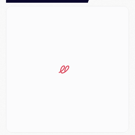
Match
- Un des nouveaux maillots pour Majorque/PSG
Mercato
- Le PSG prépare une nouvelle offre pour Suzuki
Mercato
- Le transfert de Ferran Torres au PSG réglé avant le 12 août ?
Match
- Le groupe pour Majorque/PSG avec 11 absents
Mercato
- Le PSG officialise un quatrième prêt
Mercato
- Liverpool ne veut pas que Barcola au PSG
Match
- Majorque/PSG, quelle compo pour le premier match de la saison 2026/27 ?
MARDI 04 AOÛT
Europe
- Les chapeaux provisoires de la Ligue des champions 2026/27
Podcast
- Podcast CulturePSG : Akliouche présenté par un fan de Monaco
Club
- Le PSG dévoile sa première collection d'entraînement pour 2026/2027
Discipline
- Un arbitre inattendu, mais porte-bonheur pour Lens/PSG
Match
- Majorque/PSG, sur quelle chaine et à quelle heure regarder le match ?
Mercato
- Le plan du PSG pour Suzuki et Chevalier se précise
Mercato
- L'Ajax refuse la première offre du PSG pour Godts
Mercato
- Le PSG veut accélérer, Ferran Torres temporise
Mercato
- Liverpool encore très loin du compte pour Barcola
LUNDI 03 AOÛT