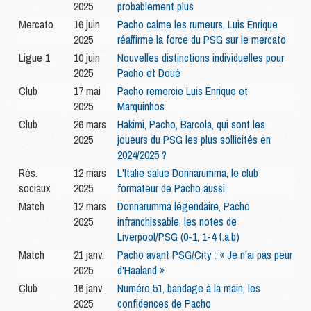
2025
probablement plus
Mercato
16 juin
Pacho calme les rumeurs, Luis Enrique
2025
réaffirme la force du PSG sur le mercato
Ligue 1
10 juin
Nouvelles distinctions individuelles pour
2025
Pacho et Doué
Club
17 mai
Pacho remercie Luis Enrique et
2025
Marquinhos
Club
26 mars
Hakimi, Pacho, Barcola, qui sont les
2025
joueurs du PSG les plus sollicités en
2024/2025 ?
Rés.
12 mars
L'Italie salue Donnarumma, le club
sociaux
2025
formateur de Pacho aussi
Match
12 mars
Donnarumma légendaire, Pacho
2025
infranchissable, les notes de
Liverpool/PSG (0-1, 1-4 t.a.b)
Match
21 janv.
Pacho avant PSG/City : « Je n'ai pas peur
2025
d'Haaland »
Club
16 janv.
Numéro 51, bandage à la main, les
2025
confidences de Pacho