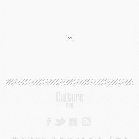
Match
- Podcast CulturePSG : Mercato (Godts, Suzuki, Akliouche, Barcola, etc)
Mercato
- L'Ajax attend bien plus de 45M pour Mika Godts
Club
- Quatre retours importants dans le groupe du PSG, et un plus discret
Mercato
- Ayari file en Ligue 2
Club
- Le PSG s'associe avec un géant de la tech
Mercato
- Vu d'Italie, le transfert de Suzuki au PSG est bien engagé
Mercato
- Ferran Torres ne serait pas à vendre, mais...
Europe
- Gros coup dur pour Aston Villa avant de croiser le PSG
DIMANCHE 02 AOÛT
Mercato
- Le transfert de Kolo Muani à la Juventus est officiel
Mercato
- [MAJ] Le PSG a fait une grosse offre à Parme pour Suzuki
Mercato
- Le PSG a envoyé une première offre pour Mika Godts
Club
- Après Pacho, d'autres retours en vue
Mercato
- Changement de dernière minute pour Kolo Muani
SAMEDI 01 AOÛT
Mercato
- L'agent de Mika Godts confirme un accord avec le PSG
Club
- Quels numéros de maillot pour Akliouche et Digne au PSG ?
Match
- Un hommage prévu lors de Brest/PSG
Mentions légales
-
Politique de confidentialité
-
Équipe de