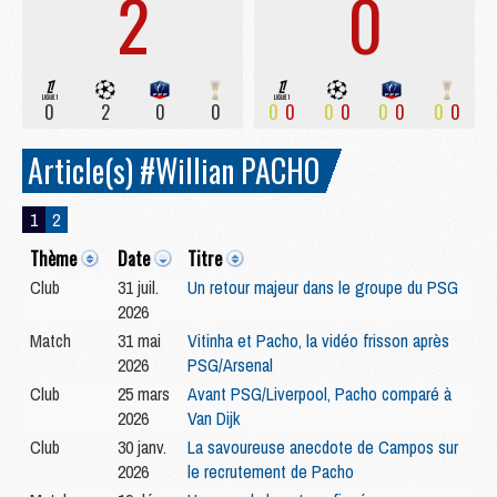
2
0
0
2
0
0
0
0
0
0
0
0
0
0
Article(s) #Willian PACHO
1
2
Thème
Date
Titre
Club
31 juil.
Un retour majeur dans le groupe du PSG
2026
Match
31 mai
Vitinha et Pacho, la vidéo frisson après
2026
PSG/Arsenal
Club
25 mars
Avant PSG/Liverpool, Pacho comparé à
2026
Van Dijk
Club
30 janv.
La savoureuse anecdote de Campos sur
2026
le recrutement de Pacho