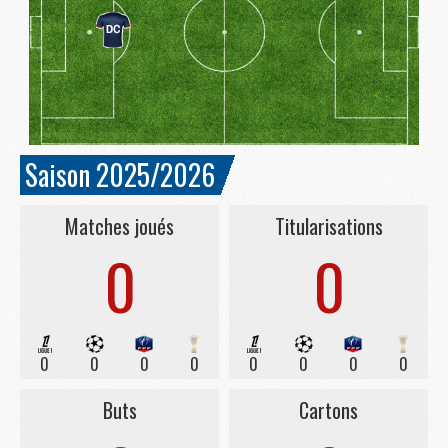
Saison 2025/2026
Matches joués
Titularisations
0
0
0
0
0
0
0
0
0
0
Buts
Cartons