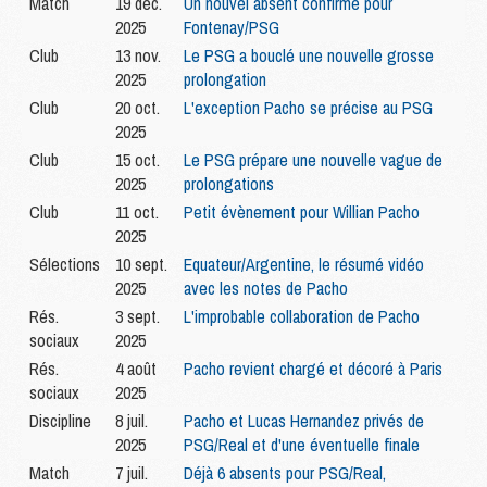
Match
19 déc.
Un nouvel absent confirmé pour
2025
Fontenay/PSG
Club
13 nov.
Le PSG a bouclé une nouvelle grosse
2025
prolongation
Club
20 oct.
L'exception Pacho se précise au PSG
2025
Club
15 oct.
Le PSG prépare une nouvelle vague de
2025
prolongations
Club
11 oct.
Petit évènement pour Willian Pacho
2025
Sélections
10 sept.
Equateur/Argentine, le résumé vidéo
2025
avec les notes de Pacho
Rés.
3 sept.
L'improbable collaboration de Pacho
sociaux
2025
Rés.
4 août
Pacho revient chargé et décoré à Paris
sociaux
2025
Discipline
8 juil.
Pacho et Lucas Hernandez privés de
2025
PSG/Real et d'une éventuelle finale
Match
7 juil.
Déjà 6 absents pour PSG/Real,