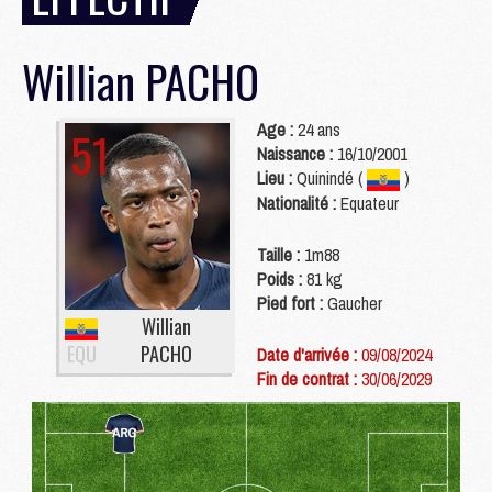
Willian
PACHO
Age :
24 ans
51
Naissance :
16/10/2001
Lieu :
Quinindé (
)
Nationalité :
Equateur
Taille :
1m88
Poids :
81 kg
Pied fort :
Gaucher
Willian
EQU
PACHO
Date d'arrivée :
09/08/2024
Fin de contrat :
30/06/2029