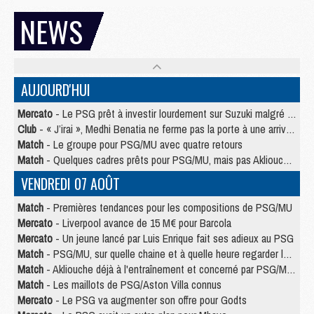
NEWS
AUJOURD'HUI
Mercato
- Le PSG prêt à investir lourdement sur Suzuki malgré Safonov et Chevalier
Club
- « J’irai », Medhi Benatia ne ferme pas la porte à une arrivée au PSG
Match
- Le groupe pour PSG/MU avec quatre retours
Match
- Quelques cadres prêts pour PSG/MU, mais pas Akliouche ?
VENDREDI 07 AOÛT
Match
- Premières tendances pour les compositions de PSG/MU
Mercato
- Liverpool avance de 15 M€ pour Barcola
Mercato
- Un jeune lancé par Luis Enrique fait ses adieux au PSG
Match
- PSG/MU, sur quelle chaine et à quelle heure regarder le match ?
Match
- Akliouche déjà à l'entraînement et concerné par PSG/MU ?
Match
- Les maillots de PSG/Aston Villa connus
Mercato
- Le PSG va augmenter son offre pour Godts