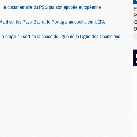
, le documentaire du PSG sur son épopée européenne
E
P
tard sur les Pays-Bas et le Portugal au coefficient UEFA
C
D
M
 le tirage au sort de la phase de ligue de la Ligue des Champions
M
M
M
M
M
M
M
C
M
C
M
M