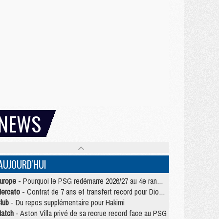
NEWS
AUJOURD'HUI
urope
- Pourquoi le PSG redémarre 2026/27 au 4e rang du coefficient UEFA
ercato
- Contrat de 7 ans et transfert record pour Diomandé loin du PSG
lub
- Du repos supplémentaire pour Hakimi
atch
- Aston Villa privé de sa recrue record face au PSG