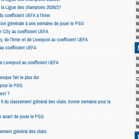
M
 la Ligue des champions 2026/27
M
u coefficient UEFA à l'Inter
M
ition générale à une semaine de jouer le PSG
M
M
City au coefficient UEFA
M
, de l'Inter et de Liverpool au coefficient UEFA
au coefficient UEFA
M
e Liverpool au coefficient UEFA
M
M
esque fait le plus dur
C
 pour le PSG
M
M
est ?
M
5 du classement général des clubs, bonne semaine pour la
M
M
e avant de jouer le PSG
M
M
sement général des clubs