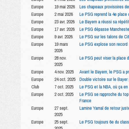
Europe
19 mai 2026
Les chapeaux provisoires de
Europe
2 mai 2026
Le PSG reprend la 4e place d
Europe
23 avr. 2026
Le Bayern a réussi sa répét
Europe
17 avr. 2026
Le PSG dépasse Manchester 
Europe
9 avr. 2026
Le PSG sur les talons de City
Europe
19 mars
Le PSG explose son record 
2026
Europe
28 nov.
Le PSG peut viser la place d
2025
Europe
4 nov. 2025
Avant le Bayern, le PSG a pr
Europe
24 oct. 2025
Double victoire sur le Bayer
Club
7 oct. 2025
Le PSG et la NBA, où ça en 
Europe
2 oct. 2025
Le PSG se rapproche du top 
France
Europe
27 sept.
Lamine Yamal de retour just
2025
Europe
25 sept.
Le PSG toujours 6e du clas
2025