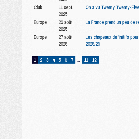
Club
11 sept.
On a vu Twenty Twenty-Five
2025
Europe
29 août
La France prend un peu de re
2025
Europe
27 août
Les chapeaux définitifs pour
2025
2025/26
1
2
3
4
5
6
7
...
11
12