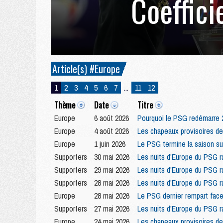
Coeffici
Article(s) #Europe
1
2
3
4
5
6
7
...
11
12
Thème
Date
Titre
Europe
6 août 2026
Pourquoi le PSG redémarre 2
Europe
4 août 2026
Les chapeaux provisoires de
Europe
1 juin 2026
Le PSG termine la saison su
Supporters
30 mai 2026
Les nuits d'Europe du PSG r
Supporters
29 mai 2026
Les nuits d'Europe du PSG r
Supporters
28 mai 2026
Les nuits d'Europe du PSG r
Europe
28 mai 2026
Le PSG dernier rempart face
Supporters
27 mai 2026
Les nuits d'Europe du PSG r
Europe
24 mai 2026
Les chapeaux provisoires de