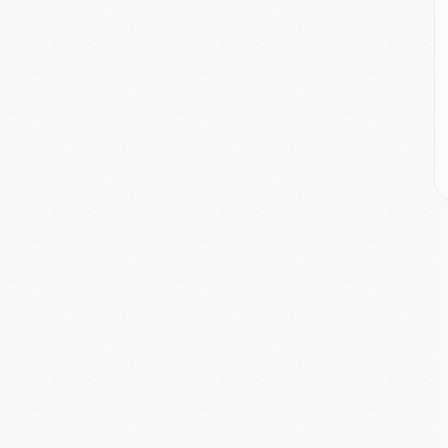
E
M
M
M
C
M
M
C
M
M
M
M
M
M
C