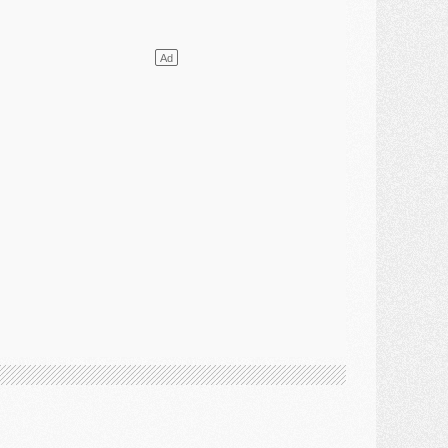
lub
- [MAJ] Ndjantou et deux jeunes du PSG annoncés dans un tournoi U21
ercato
- L'étonnante piste Suzuki confirmée et onéreuse
JEUDI 30 JUILLET
élections
- Ancelotti fait le ménage au Brésil mais veut garder Marquinhos
ercato
- Le statu quo du milieu du PSG se précise
lub
- Le PSG plutôt que la FIFA pour Al-Khelaïfi, poussé par l'UEFA ?
ercato
- Le PSG presserait Ferran Torres de se décider, deux pistes de secours
lub
- Déguisements, shopping, double scouting, Luis Campos dévoile ses méthodes
ercato
- Kroupi retiré du mercato
ercato
- Enfin une avancée dans le transfert d'Akliouche
MERCREDI 29 JUILLET
ercato
- Ferran Torres priorité du PSG, mais ouvert à tout
ercato
- Première offre de Liverpool en approche pour Barcola
ercato
- Le montant du transfert de Kolo Muani se précise, la formule aussi
ercato
- Kolo Muani attendu en Italie, son transfert débloqué
ercato
- Monaco a encore repoussé une offre du PSG pour Akliouche
ercato
- Liverpool presque d'accord avec Barcola, le PSG pas du tout
ercato
- Moment décisif pour le transfert de Kolo Muani