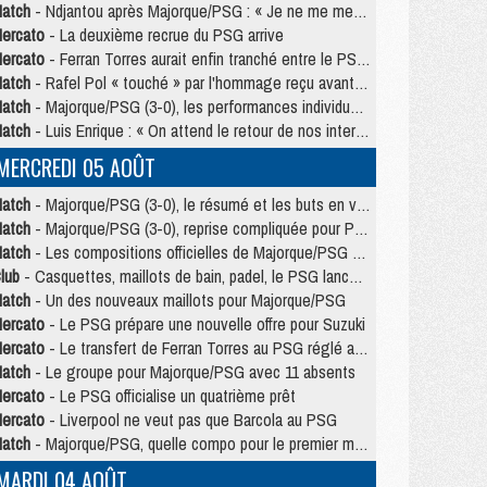
atch
- Ndjantou après Majorque/PSG : « Je ne me mets pas de plafond »
ercato
- La deuxième recrue du PSG arrive
ercato
- Ferran Torres aurait enfin tranché entre le PSG et le Barça
atch
- Rafel Pol « touché » par l'hommage reçu avant Majorque/PSG
atch
- Majorque/PSG (3-0), les performances individuelles
atch
- Luis Enrique : « On attend le retour de nos internationaux »
MERCREDI 05 AOÛT
atch
- Majorque/PSG (3-0), le résumé et les buts en video
atch
- Majorque/PSG (3-0), reprise compliquée pour Paris
atch
- Les compositions officielles de Majorque/PSG avec Kvara et de nombreux jeunes
lub
- Casquettes, maillots de bain, padel, le PSG lance sa collection été
atch
- Un des nouveaux maillots pour Majorque/PSG
ercato
- Le PSG prépare une nouvelle offre pour Suzuki
ercato
- Le transfert de Ferran Torres au PSG réglé avant le 12 août ?
atch
- Le groupe pour Majorque/PSG avec 11 absents
ercato
- Le PSG officialise un quatrième prêt
ercato
- Liverpool ne veut pas que Barcola au PSG
atch
- Majorque/PSG, quelle compo pour le premier match de la saison 2026/27 ?
MARDI 04 AOÛT