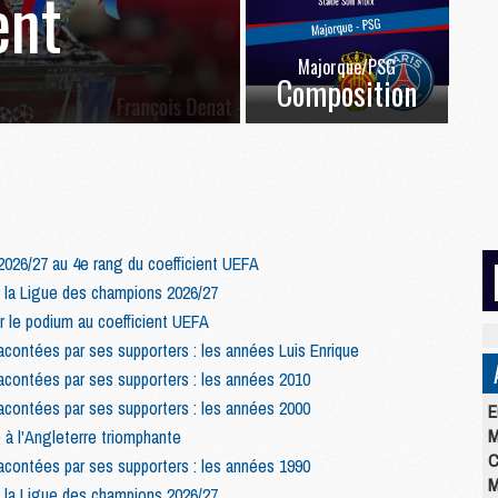
ent
Majorque/PSG
Composition
026/27 au 4e rang du coefficient UEFA
 la Ligue des champions 2026/27
r le podium au coefficient UEFA
acontées par ses supporters : les années Luis Enrique
acontées par ses supporters : les années 2010
acontées par ses supporters : les années 2000
E
M
 à l'Angleterre triomphante
C
acontées par ses supporters : les années 1990
M
 la Ligue des champions 2026/27