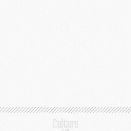
C
M
S
M
C
M
C
M
M
M
M
M
M
M
M
M