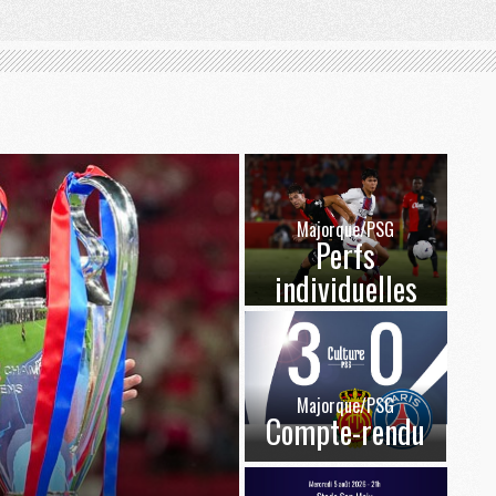
Majorque/PSG
Perfs
individuelles
Majorque/PSG
Compte-rendu