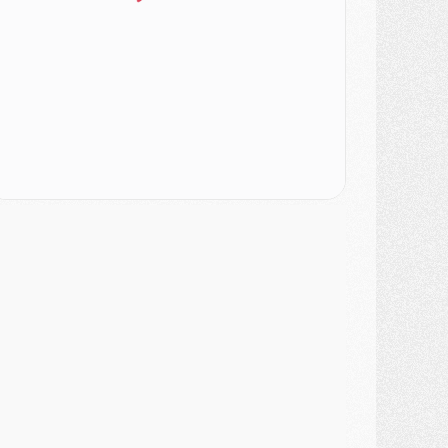
urope
- Gros coup dur pour Aston Villa avant de croiser le PSG
DIMANCHE 02 AOÛT
ercato
- Le transfert de Kolo Muani à la Juventus est officiel
ercato
- [MAJ] Le PSG a fait une grosse offre à Parme pour Suzuki
ercato
- Le PSG a envoyé une première offre pour Mika Godts
lub
- Après Pacho, d'autres retours en vue
ercato
- Changement de dernière minute pour Kolo Muani
SAMEDI 01 AOÛT
ercato
- L'agent de Mika Godts confirme un accord avec le PSG
lub
- Quels numéros de maillot pour Akliouche et Digne au PSG ?
atch
- Un hommage prévu lors de Brest/PSG
ercato
- Le PSG et le Barça ont rendez-vous pour Ferran Torres
ercato
- Guéla Doué dans les listes du PSG
ercato
- Le transfert de Mika Godts au PSG en bonne voie
VENDREDI 31 JUILLET
atch
- Un diffuseur annoncé pour les deux premiers matchs amicaux du PSG
ercato
- Le transfert d'Akliouche au PSG bouclé, le montant se précise
lub
- Un retour majeur dans le groupe du PSG