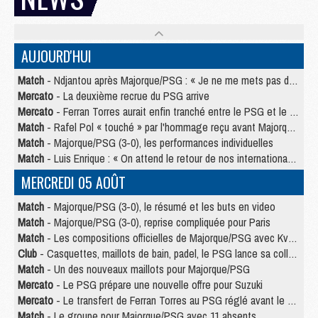
AUJOURD'HUI
Match
- Ndjantou après Majorque/PSG : « Je ne me mets pas de plafond »
Mercato
- La deuxième recrue du PSG arrive
Mercato
- Ferran Torres aurait enfin tranché entre le PSG et le Barça
Match
- Rafel Pol « touché » par l'hommage reçu avant Majorque/PSG
Match
- Majorque/PSG (3-0), les performances individuelles
Match
- Luis Enrique : « On attend le retour de nos internationaux »
MERCREDI 05 AOÛT
Match
- Majorque/PSG (3-0), le résumé et les buts en video
Match
- Majorque/PSG (3-0), reprise compliquée pour Paris
Match
- Les compositions officielles de Majorque/PSG avec Kvara et de nombreux jeunes
Club
- Casquettes, maillots de bain, padel, le PSG lance sa collection été
Match
- Un des nouveaux maillots pour Majorque/PSG
Mercato
- Le PSG prépare une nouvelle offre pour Suzuki
Mercato
- Le transfert de Ferran Torres au PSG réglé avant le 12 août ?
Match
- Le groupe pour Majorque/PSG avec 11 absents