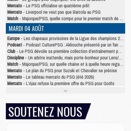
Mercato
- Le PSG officialise un quatrième prêt
Mercato
- Liverpool ne veut pas que Barcola au PSG
Match
- Majorque/PSG, quelle compo pour le premier match de la saison 2026/27 ?
MARDI 04 AOÛT
Europe
- Les chapeaux provisoires de la Ligue des champions 2026/27
Podcast
- Podcast CulturePSG : Akliouche présenté par un fan de Monaco
Club
- Le PSG dévoile sa première collection d'entraînement pour 2026/2027
Discipline
- Un arbitre inattendu, mais porte-bonheur pour Lens/PSG
Match
- Majorque/PSG, sur quelle chaine et à quelle heure regarder le match ?
Mercato
- Le plan du PSG pour Suzuki et Chevalier se précise
Mercato
- Le tableau mercato du PSG (été 2026)
Mercato
- L'Ajax refuse la première offre du PSG pour Godts
Mercato
- Le PSG veut accélérer, Ferran Torres temporise
Mercato
- Liverpool encore très loin du compte pour Barcola
LUNDI 03 AOÛT
SOUTENEZ NOUS
Match
- Podcast CulturePSG : Mercato (Godts, Suzuki, Akliouche, Barcola, etc)
Mercato
- L'Ajax attend bien plus de 45M pour Mika Godts
Club
- Quatre retours importants dans le groupe du PSG, et un plus discret