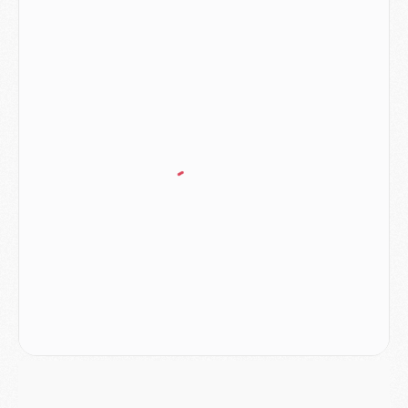
Mercato
- Ayari file en Ligue 2
Club
- Le PSG s'associe avec un géant de la tech
Mercato
- Vu d'Italie, le transfert de Suzuki au PSG est bien engagé
Mercato
- Ferran Torres ne serait pas à vendre, mais...
Europe
- Gros coup dur pour Aston Villa avant de croiser le PSG
DIMANCHE 02 AOÛT
Mercato
- Le transfert de Kolo Muani à la Juventus est officiel
Mercato
- [MAJ] Le PSG a fait une grosse offre à Parme pour Suzuki
Mercato
- Le PSG a envoyé une première offre pour Mika Godts
Club
- Après Pacho, d'autres retours en vue
Mercato
- Changement de dernière minute pour Kolo Muani
SAMEDI 01 AOÛT
Mercato
- L'agent de Mika Godts confirme un accord avec le PSG
Club
- Quels numéros de maillot pour Akliouche et Digne au PSG ?
Match
- Un hommage prévu lors de Brest/PSG
Mercato
- Le PSG et le Barça ont rendez-vous pour Ferran Torres
Mercato
- Guéla Doué dans les listes du PSG
Mercato
- Le transfert de Mika Godts au PSG en bonne voie