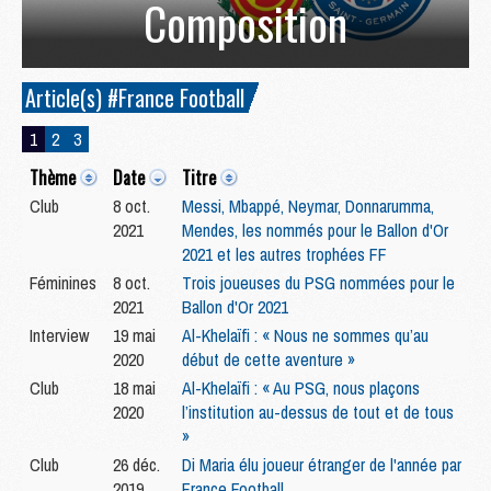
Composition
Article(s) #France Football
1
2
3
Thème
Date
Titre
Club
8 oct.
Messi, Mbappé, Neymar, Donnarumma,
2021
Mendes, les nommés pour le Ballon d'Or
2021 et les autres trophées FF
Féminines
8 oct.
Trois joueuses du PSG nommées pour le
2021
Ballon d'Or 2021
Interview
19 mai
Al-Khelaïfi : « Nous ne sommes qu’au
2020
début de cette aventure »
Club
18 mai
Al-Khelaïfi : « Au PSG, nous plaçons
2020
l’institution au-dessus de tout et de tous
»
Club
26 déc.
Di Maria élu joueur étranger de l'année par
2019
France Football