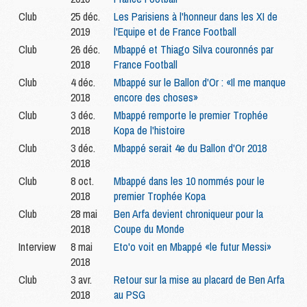
Club
25 déc.
Les Parisiens à l'honneur dans les XI de
2019
l'Equipe et de France Football
Club
26 déc.
Mbappé et Thiago Silva couronnés par
2018
France Football
Club
4 déc.
Mbappé sur le Ballon d'Or : «Il me manque
2018
encore des choses»
Club
3 déc.
Mbappé remporte le premier Trophée
2018
Kopa de l'histoire
Club
3 déc.
Mbappé serait 4e du Ballon d'Or 2018
2018
Club
8 oct.
Mbappé dans les 10 nommés pour le
2018
premier Trophée Kopa
Club
28 mai
Ben Arfa devient chroniqueur pour la
2018
Coupe du Monde
Interview
8 mai
Eto'o voit en Mbappé «le futur Messi»
2018
Club
3 avr.
Retour sur la mise au placard de Ben Arfa
2018
au PSG