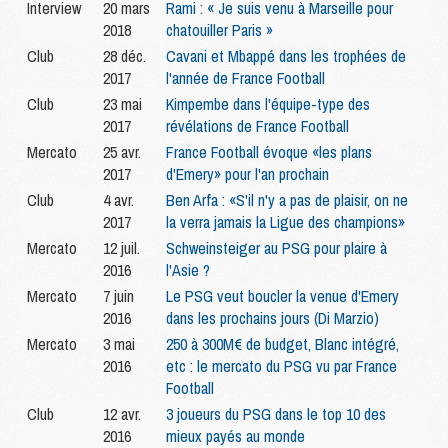
Interview
20 mars
Rami : « Je suis venu à Marseille pour
2018
chatouiller Paris »
Club
28 déc.
Cavani et Mbappé dans les trophées de
2017
l'année de France Football
Club
23 mai
Kimpembe dans l'équipe-type des
2017
révélations de France Football
Mercato
25 avr.
France Football évoque «les plans
2017
d'Emery» pour l'an prochain
Club
4 avr.
Ben Arfa : «S'il n'y a pas de plaisir, on ne
2017
la verra jamais la Ligue des champions»
Mercato
12 juil.
Schweinsteiger au PSG pour plaire à
2016
l'Asie ?
Mercato
7 juin
Le PSG veut boucler la venue d'Emery
2016
dans les prochains jours (Di Marzio)
Mercato
3 mai
250 à 300M€ de budget, Blanc intégré,
2016
etc : le mercato du PSG vu par France
Football
Club
12 avr.
3 joueurs du PSG dans le top 10 des
2016
mieux payés au monde