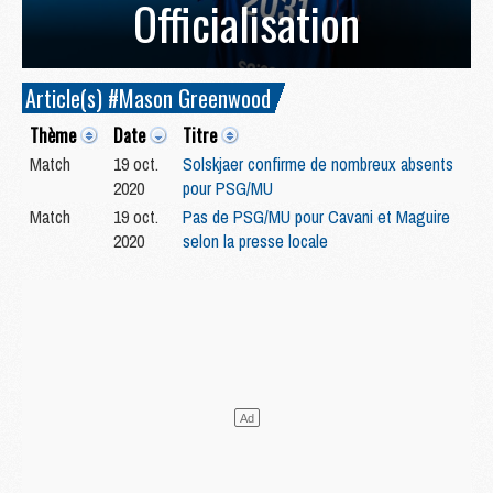
Officialisation
Article(s) #Mason Greenwood
Thème
Date
Titre
Match
19 oct.
Solskjaer confirme de nombreux absents
2020
pour PSG/MU
Match
19 oct.
Pas de PSG/MU pour Cavani et Maguire
2020
selon la presse locale