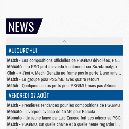
NEWS
AUJOURD'HUI
Match
- Les compositions officielles de PSG/MU dévoilées, Pacho titulaire
Mercato
- Le PSG prêt à investir lourdement sur Suzuki malgré Safonov et Chevalier
Club
- « J’irai », Medhi Benatia ne ferme pas la porte à une arrivée au PSG
Match
- Le groupe pour PSG/MU avec quatre retours
Match
- Quelques cadres prêts pour PSG/MU, mais pas Akliouche ?
VENDREDI 07 AOÛT
Match
- Premières tendances pour les compositions de PSG/MU
Mercato
- Liverpool avance de 15 M€ pour Barcola
Mercato
- Un jeune lancé par Luis Enrique fait ses adieux au PSG
Match
- PSG/MU, sur quelle chaine et à quelle heure regarder le match ?