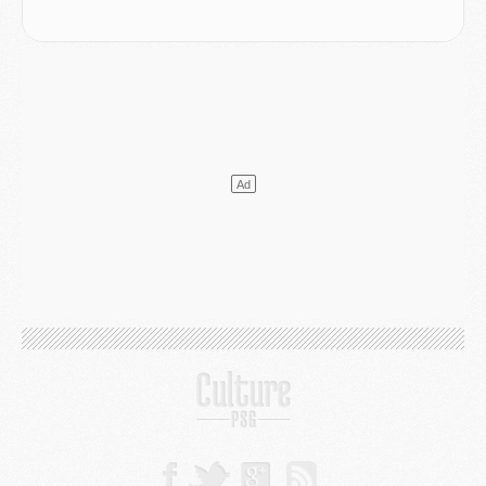
Mercato
- Liverpool encore très loin du compte pour Barcola
LUNDI 03 AOÛT
Match
- Podcast CulturePSG : Mercato (Godts, Suzuki, Akliouche, Barcola, etc)
Mercato
- L'Ajax attend bien plus de 45M pour Mika Godts
Club
- Quatre retours importants dans le groupe du PSG, et un plus discret
Mercato
- Ayari file en Ligue 2
Club
- Le PSG s'associe avec un géant de la tech
Mercato
- Vu d'Italie, le transfert de Suzuki au PSG est bien engagé
Mercato
- Ferran Torres ne serait pas à vendre, mais...
Europe
- Gros coup dur pour Aston Villa avant de croiser le PSG
DIMANCHE 02 AOÛT
Mercato
- Le transfert de Kolo Muani à la Juventus est officiel
Mercato
- [MAJ] Le PSG a fait une grosse offre à Parme pour Suzuki
Mercato
- Le PSG a envoyé une première offre pour Mika Godts
Club
- Après Pacho, d'autres retours en vue
Mercato
- Changement de dernière minute pour Kolo Muani
SAMEDI 01 AOÛT