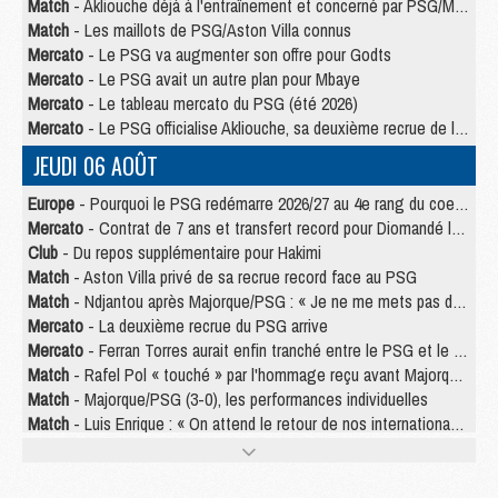
Match
- Akliouche déjà à l'entraînement et concerné par PSG/MU ?
Match
- Les maillots de PSG/Aston Villa connus
Mercato
- Le PSG va augmenter son offre pour Godts
Mercato
- Le PSG avait un autre plan pour Mbaye
Mercato
- Le tableau mercato du PSG (été 2026)
Mercato
- Le PSG officialise Akliouche, sa deuxième recrue de l’été
JEUDI 06 AOÛT
Europe
- Pourquoi le PSG redémarre 2026/27 au 4e rang du coefficient UEFA
Mercato
- Contrat de 7 ans et transfert record pour Diomandé loin du PSG
Club
- Du repos supplémentaire pour Hakimi
Match
- Aston Villa privé de sa recrue record face au PSG
Match
- Ndjantou après Majorque/PSG : « Je ne me mets pas de plafond »
Mercato
- La deuxième recrue du PSG arrive
Mercato
- Ferran Torres aurait enfin tranché entre le PSG et le Barça
Match
- Rafel Pol « touché » par l'hommage reçu avant Majorque/PSG
Match
- Majorque/PSG (3-0), les performances individuelles
Match
- Luis Enrique : « On attend le retour de nos internationaux »
MERCREDI 05 AOÛT