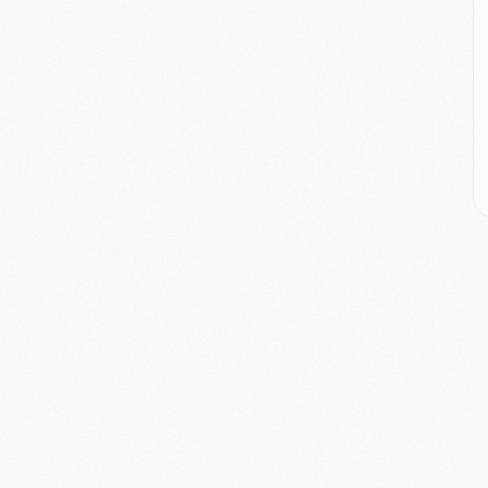
M
M
M
C
M
M
C
M
M
M
M
M
M
C
C