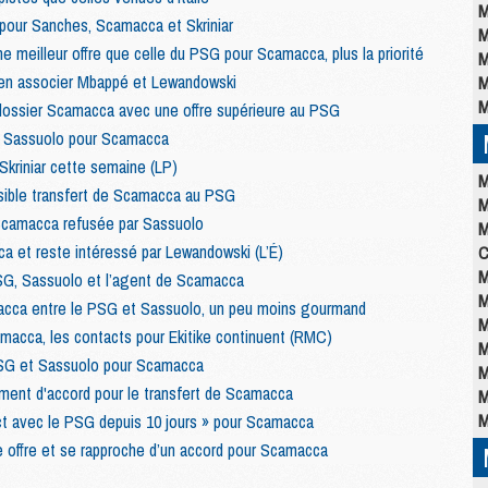
M
pour Sanches, Scamacca et Skriniar
M
ne meilleur offre que celle du PSG pour Scamacca, plus la priorité
M
bien associer Mbappé et Lewandowski
M
M
ossier Scamacca avec une offre supérieure au PSG
t Sassuolo pour Scamacca
kriniar cette semaine (LP)
M
ssible transfert de Scamacca au PSG
M
Scamacca refusée par Sassuolo
M
 et reste intéressé par Lewandowski (L’É)
C
M
PSG, Sassuolo et l’agent de Scamacca
M
acca entre le PSG et Sassuolo, un peu moins gourmand
M
macca, les contacts pour Ekitike continuent (RMC)
M
 PSG et Sassuolo pour Scamacca
M
ment d'accord pour le transfert de Scamacca
M
M
ct avec le PSG depuis 10 jours » pour Scamacca
 offre et se rapproche d’un accord pour Scamacca