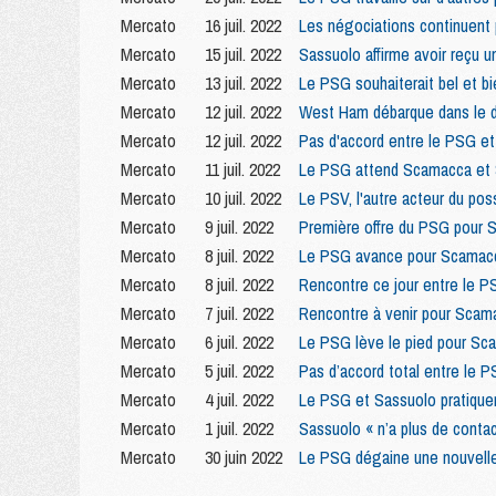
Mercato
16 juil. 2022
Les négociations continuent 
Mercato
15 juil. 2022
Sassuolo affirme avoir reçu u
Mercato
13 juil. 2022
Le PSG souhaiterait bel et 
Mercato
12 juil. 2022
West Ham débarque dans le d
Mercato
12 juil. 2022
Pas d'accord entre le PSG e
Mercato
11 juil. 2022
Le PSG attend Scamacca et S
Mercato
10 juil. 2022
Le PSV, l'autre acteur du po
Mercato
9 juil. 2022
Première offre du PSG pour 
Mercato
8 juil. 2022
Le PSG avance pour Scamacca
Mercato
8 juil. 2022
Rencontre ce jour entre le 
Mercato
7 juil. 2022
Rencontre à venir pour Scam
Mercato
6 juil. 2022
Le PSG lève le pied pour Sca
Mercato
5 juil. 2022
Pas d’accord total entre le
Mercato
4 juil. 2022
Le PSG et Sassuolo pratique
Mercato
1 juil. 2022
Sassuolo « n’a plus de conta
Mercato
30 juin 2022
Le PSG dégaine une nouvelle