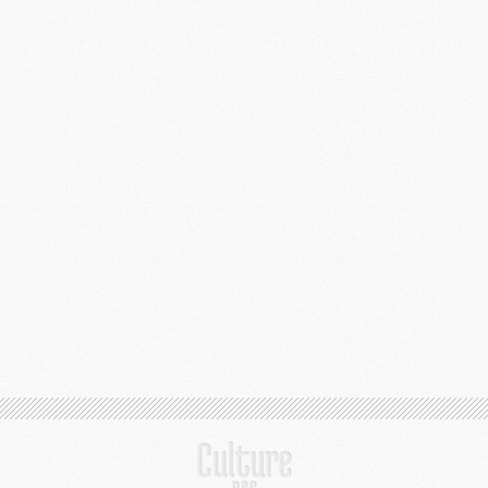
M
S
M
C
M
C
M
M
M
M
M
M
M
M
M