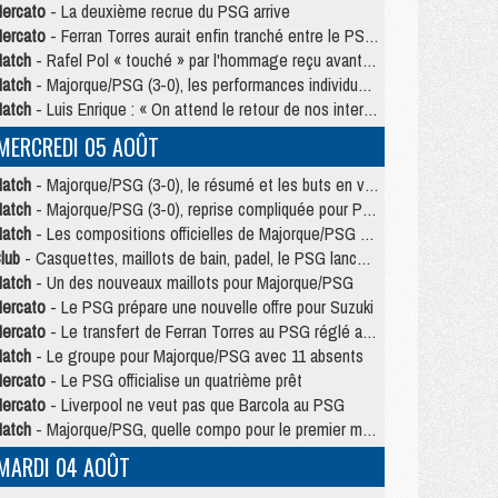
ercato
- La deuxième recrue du PSG arrive
ercato
- Ferran Torres aurait enfin tranché entre le PSG et le Barça
atch
- Rafel Pol « touché » par l'hommage reçu avant Majorque/PSG
atch
- Majorque/PSG (3-0), les performances individuelles
atch
- Luis Enrique : « On attend le retour de nos internationaux »
MERCREDI 05 AOÛT
atch
- Majorque/PSG (3-0), le résumé et les buts en video
atch
- Majorque/PSG (3-0), reprise compliquée pour Paris
atch
- Les compositions officielles de Majorque/PSG avec Kvara et de nombreux jeunes
lub
- Casquettes, maillots de bain, padel, le PSG lance sa collection été
atch
- Un des nouveaux maillots pour Majorque/PSG
ercato
- Le PSG prépare une nouvelle offre pour Suzuki
ercato
- Le transfert de Ferran Torres au PSG réglé avant le 12 août ?
atch
- Le groupe pour Majorque/PSG avec 11 absents
ercato
- Le PSG officialise un quatrième prêt
ercato
- Liverpool ne veut pas que Barcola au PSG
atch
- Majorque/PSG, quelle compo pour le premier match de la saison 2026/27 ?
MARDI 04 AOÛT