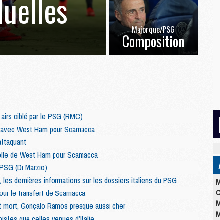
duelles
Majorque/PSG
Composition
s airs ciblé par le PSG (RMC)
d avec West Ham pour Scamacca
attaquant
 celle de West Ham pour Scamacca
PSG (Di Marzio)
, les dernières informations sur les dossiers italiens du PSG
M
C
our le transfert de Scamacca
M
t mort, Gonçalo Ramos presque aussi cher
M
pistes que celles venues d’Italie