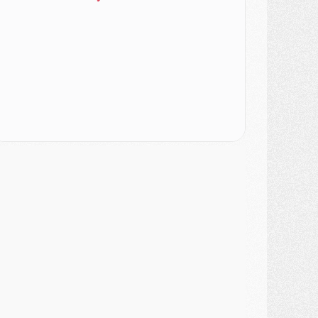
DIMANCHE 02 AOÛT
ercato
- Le transfert de Kolo Muani à la Juventus est officiel
ercato
- [MAJ] Le PSG a fait une grosse offre à Parme pour Suzuki
ercato
- Le PSG a envoyé une première offre pour Mika Godts
lub
- Après Pacho, d'autres retours en vue
ercato
- Changement de dernière minute pour Kolo Muani
SAMEDI 01 AOÛT
ercato
- L'agent de Mika Godts confirme un accord avec le PSG
lub
- Quels numéros de maillot pour Akliouche et Digne au PSG ?
atch
- Un hommage prévu lors de Brest/PSG
ercato
- Le PSG et le Barça ont rendez-vous pour Ferran Torres
ercato
- Guéla Doué dans les listes du PSG
ercato
- Le transfert de Mika Godts au PSG en bonne voie
VENDREDI 31 JUILLET
atch
- Un diffuseur annoncé pour les deux premiers matchs amicaux du PSG
ercato
- Le transfert d'Akliouche au PSG bouclé, le montant se précise
lub
- Un retour majeur dans le groupe du PSG
lub
- [MAJ] Ndjantou et deux jeunes du PSG annoncés dans un tournoi U21