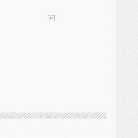
ercato
- L'étonnante piste Suzuki confirmée et onéreuse
JEUDI 30 JUILLET
élections
- Ancelotti fait le ménage au Brésil mais veut garder Marquinhos
ercato
- Le statu quo du milieu du PSG se précise
lub
- Le PSG plutôt que la FIFA pour Al-Khelaïfi, poussé par l'UEFA ?
ercato
- Le PSG presserait Ferran Torres de se décider, deux pistes de secours
lub
- Déguisements, shopping, double scouting, Luis Campos dévoile ses méthodes
ercato
- Kroupi retiré du mercato
ercato
- Enfin une avancée dans le transfert d'Akliouche
MERCREDI 29 JUILLET
ercato
- Ferran Torres priorité du PSG, mais ouvert à tout
ercato
- Première offre de Liverpool en approche pour Barcola
ercato
- Le montant du transfert de Kolo Muani se précise, la formule aussi
ercato
- Kolo Muani attendu en Italie, son transfert débloqué
ercato
- Monaco a encore repoussé une offre du PSG pour Akliouche
ercato
- Liverpool presque d'accord avec Barcola, le PSG pas du tout
ercato
- Moment décisif pour le transfert de Kolo Muani