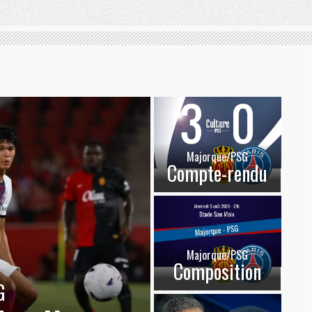
Majorque/PSG
Compte-rendu
Majorque/PSG
Composition
G