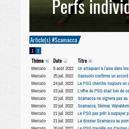
Perfs indivi
Article(s) #Scamacca
1
2
Thème
Date
Titre
Mercato
5 août 2022
Un attaquant à l’aise dans le
Mercato
25 juil. 2022
Sassuolo confirme un accor
Mercato
24 juil. 2022
Le PSG cherche toujours un 
Mercato
23 juil. 2022
L’offre du PSG était loin de
Mercato
22 juil. 2022
Scamacca ne signera pas au 
Mercato
22 juil. 2022
Scamacca, Skriniar, Wijnaldum
Mercato
21 juil. 2022
Le PSG pas prêt à surpayer p
Mercato
21 juil. 2022
Le dossier Scamacca au poin
Mercato
20 juil. 2022
Le PSG travaille sur d’autres 