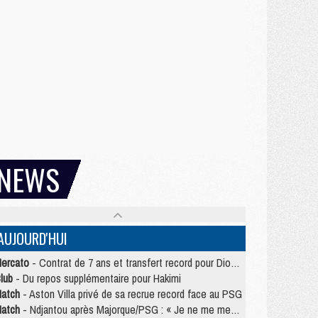
NEWS
AUJOURD'HUI
ercato
- Contrat de 7 ans et transfert record pour Diomandé loin du PSG
lub
- Du repos supplémentaire pour Hakimi
atch
- Aston Villa privé de sa recrue record face au PSG
atch
- Ndjantou après Majorque/PSG : « Je ne me mets pas de plafond »