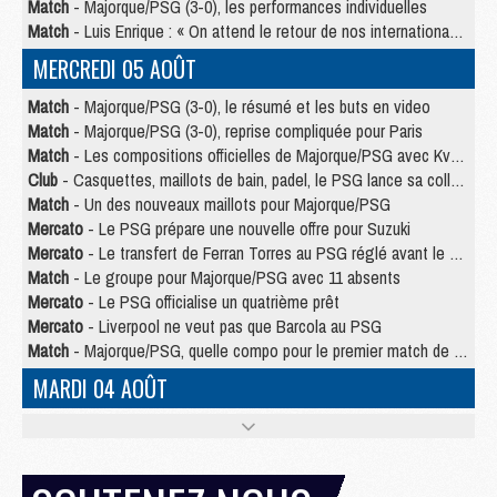
Match
- Majorque/PSG (3-0), les performances individuelles
Match
- Luis Enrique : « On attend le retour de nos internationaux »
MERCREDI 05 AOÛT
Match
- Majorque/PSG (3-0), le résumé et les buts en video
Match
- Majorque/PSG (3-0), reprise compliquée pour Paris
Match
- Les compositions officielles de Majorque/PSG avec Kvara et de nombreux jeunes
Club
- Casquettes, maillots de bain, padel, le PSG lance sa collection été
Match
- Un des nouveaux maillots pour Majorque/PSG
Mercato
- Le PSG prépare une nouvelle offre pour Suzuki
Mercato
- Le transfert de Ferran Torres au PSG réglé avant le 12 août ?
Match
- Le groupe pour Majorque/PSG avec 11 absents
Mercato
- Le PSG officialise un quatrième prêt
Mercato
- Liverpool ne veut pas que Barcola au PSG
Match
- Majorque/PSG, quelle compo pour le premier match de la saison 2026/27 ?
MARDI 04 AOÛT
Europe
- Les chapeaux provisoires de la Ligue des champions 2026/27
Podcast
- Podcast CulturePSG : Akliouche présenté par un fan de Monaco
Club
- Le PSG dévoile sa première collection d'entraînement pour 2026/2027