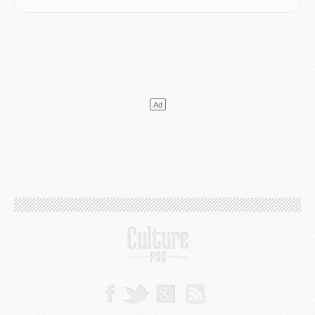
Club
- Après Pacho, d'autres retours en vue
Mercato
- Changement de dernière minute pour Kolo Muani
SAMEDI 01 AOÛT
Mercato
- L'agent de Mika Godts confirme un accord avec le PSG
Club
- Quels numéros de maillot pour Akliouche et Digne au PSG ?
Match
- Un hommage prévu lors de Brest/PSG
Mercato
- Le PSG et le Barça ont rendez-vous pour Ferran Torres
Mercato
- Guéla Doué dans les listes du PSG
Mercato
- Le transfert de Mika Godts au PSG en bonne voie
VENDREDI 31 JUILLET
Match
- Un diffuseur annoncé pour les deux premiers matchs amicaux du PSG
Mercato
- Le transfert d'Akliouche au PSG bouclé, le montant se précise
Club
- Un retour majeur dans le groupe du PSG
Club
- [MAJ] Ndjantou et deux jeunes du PSG annoncés dans un tournoi U21
Mercato
- L'étonnante piste Suzuki confirmée et onéreuse
JEUDI 30 JUILLET
Sélections
- Ancelotti fait le ménage au Brésil mais veut garder Marquinhos