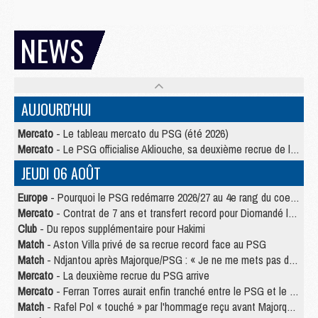
NEWS
AUJOURD'HUI
Mercato
- Le tableau mercato du PSG (été 2026)
Mercato
- Le PSG officialise Akliouche, sa deuxième recrue de l’été
JEUDI 06 AOÛT
Europe
- Pourquoi le PSG redémarre 2026/27 au 4e rang du coefficient UEFA
Mercato
- Contrat de 7 ans et transfert record pour Diomandé loin du PSG
Club
- Du repos supplémentaire pour Hakimi
Match
- Aston Villa privé de sa recrue record face au PSG
Match
- Ndjantou après Majorque/PSG : « Je ne me mets pas de plafond »
Mercato
- La deuxième recrue du PSG arrive
Mercato
- Ferran Torres aurait enfin tranché entre le PSG et le Barça
Match
- Rafel Pol « touché » par l'hommage reçu avant Majorque/PSG