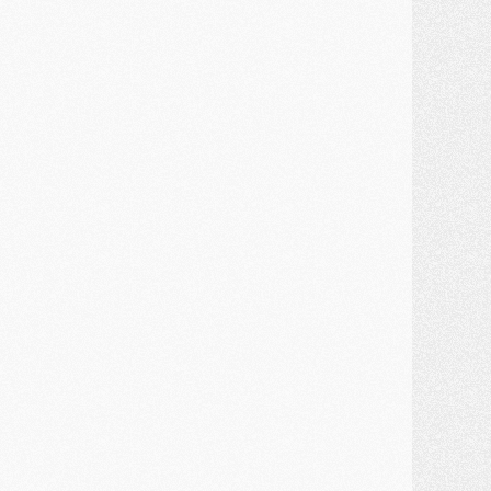
ercato
- Une partie du communiqué du PSG sur Diomande expliquée
ercato
- Barcola futur plus gros transfert de l'été ?
ormation
- Retour sur la saison des U17 du PSG en 7 chiffres clés
lub
- Le PSG connaît ses premiers matches de septembre
ercato
- Un troisième prêt bouclé par le PSG
LUNDI 27 JUILLET
odcast
- Podcast CulturePSG à 22h : Mercato (Barcola, Diomande, etc)
ercato
- La prolongation de Dembélé au PSG dans la dernière ligne droite
lub
- Le PSG a fait sa reprise avec... 9 joueurs
és. sociaux
- Les Portugais du PSG réunis pendant leurs vacances
ercato
- Le PSG avance sur la piste Suzuki
ercato
- Après Digne, un autre défenseur en approche au PSG ?
lub
- Une petite quinzaine de joueurs attendus pour la reprise de l'entraînement du PSG
DIMANCHE 26 JUILLET
ercato
- Le PSG lâche Diomande et tacle des demandes « totalement disproportionnés »
lub
- [Avant la reprise] Les tauliers de la saison passée
lub
- Barcola refuse de prolonger au PSG
ercato
- Luis Enrique derrière l'intérêt du PSG pour Rodri ?