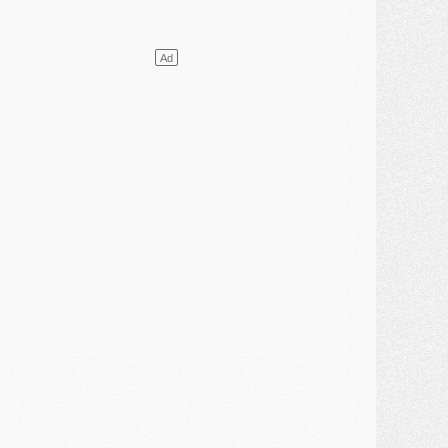
élections
- Ancelotti fait le ménage au Brésil mais veut garder Marquinhos
ercato
- Le statu quo du milieu du PSG se précise
lub
- Le PSG plutôt que la FIFA pour Al-Khelaïfi, poussé par l'UEFA ?
ercato
- Le PSG presserait Ferran Torres de se décider, deux pistes de secours
lub
- Déguisements, shopping, double scouting, Luis Campos dévoile ses méthodes
ercato
- Kroupi retiré du mercato
ercato
- Enfin une avancée dans le transfert d'Akliouche
MERCREDI 29 JUILLET
ercato
- Ferran Torres priorité du PSG, mais ouvert à tout
ercato
- Première offre de Liverpool en approche pour Barcola
ercato
- Le montant du transfert de Kolo Muani se précise, la formule aussi
ercato
- Kolo Muani attendu en Italie, son transfert débloqué
ercato
- Monaco a encore repoussé une offre du PSG pour Akliouche
ercato
- Liverpool presque d'accord avec Barcola, le PSG pas du tout
ercato
- Moment décisif pour le transfert de Kolo Muani
MARDI 28 JUILLET
ercato
- Des intermédiaires ont tenté de relancer Diomande au PSG
lub
- Au moins neuf jeunes conviés à l'entraînement des pros