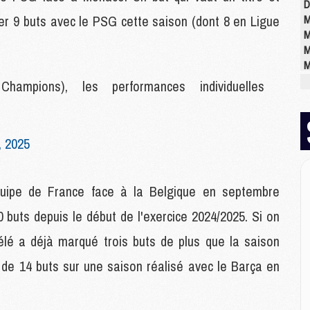
D
ser 9 buts avec le PSG cette saison (dont 8 en Ligue
M
M
M
M
M
ampions), les performances individuelles
M
, 2025
M
M
C
M
uipe de France face à la Belgique en septembre
C
 buts depuis le début de l'exercice 2024/2025. Si on
M
M
é a déjà marqué trois buts de plus que la saison
E
 de 14 buts sur une saison réalisé avec le Barça en
M