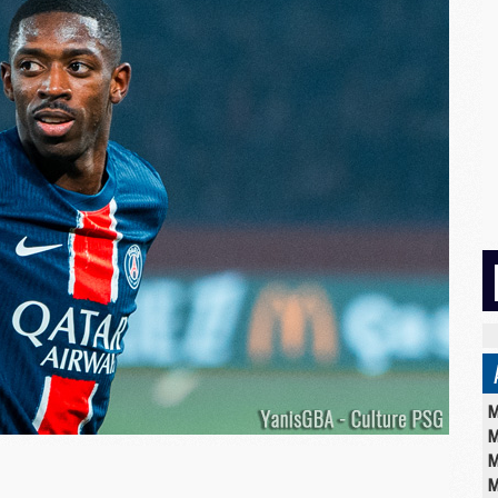
M
M
M
M