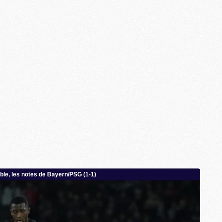
M
M
F
C
M
P
M
C
R
M
M
C
M
C
C
M