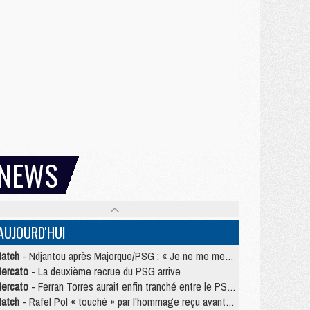
NEWS
AUJOURD'HUI
atch
- Ndjantou après Majorque/PSG : « Je ne me mets pas de plafond »
ercato
- La deuxième recrue du PSG arrive
ercato
- Ferran Torres aurait enfin tranché entre le PSG et le Barça
atch
- Rafel Pol « touché » par l'hommage reçu avant Majorque/PSG