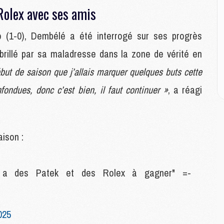
M
Rolex avec ses amis
M
C
M
(1-0), Dembélé a été interrogé sur ses progrès
t brillé par sa maladresse dans la zone de vérité en
M
ébut de saison que j’allais marquer quelques buts cette
C
fondues, donc c’est bien, il faut continuer »
, a réagi
M
M
M
M
ison :
M
M
 a des Patek et des Rolex à gagner" =-
C
C
M
025