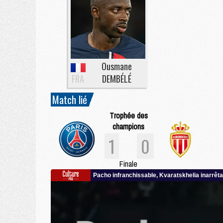
Ousmane
FRA
DEMBÉLÉ
Match lié
Trophée des
champions
1
0
Finale