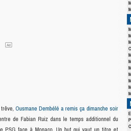
M
M
M
M
M
C
M
M
M
M
M
M
M
 trêve,
Ousmane Dembélé a remis ça dimanche soir
E
ntre de Fabian Ruiz dans le temps additionnel du
P
C
e PSG face à Monaco. Un but qui vaut un titre et