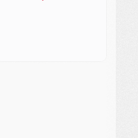
ercato
- [MAJ] Le PSG a fait une grosse offre à Parme pour Suzuki
ercato
- Le PSG a envoyé une première offre pour Mika Godts
lub
- Après Pacho, d'autres retours en vue
ercato
- Changement de dernière minute pour Kolo Muani
SAMEDI 01 AOÛT
ercato
- L'agent de Mika Godts confirme un accord avec le PSG
lub
- Quels numéros de maillot pour Akliouche et Digne au PSG ?
atch
- Un hommage prévu lors de Brest/PSG
ercato
- Le PSG et le Barça ont rendez-vous pour Ferran Torres
ercato
- Guéla Doué dans les listes du PSG
ercato
- Le transfert de Mika Godts au PSG en bonne voie
VENDREDI 31 JUILLET
atch
- Un diffuseur annoncé pour les deux premiers matchs amicaux du PSG
ercato
- Le transfert d'Akliouche au PSG bouclé, le montant se précise
lub
- Un retour majeur dans le groupe du PSG
lub
- [MAJ] Ndjantou et deux jeunes du PSG annoncés dans un tournoi U21
ercato
- L'étonnante piste Suzuki confirmée et onéreuse
JEUDI 30 JUILLET