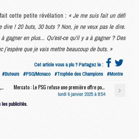
S
M
fait cette petite révélation :
« Je me suis fait un défi
C
dire ! 20 buts, 30 buts ? Non, je ne veux pas le dire.
M
C
 à gagner en plus... Qu'est-ce qu'il y a à gagner ? Des
M
M
c j’espère que je vais mettre beaucoup de buts. »
Cet article vous a plu ? Partagez le :
M
#Buteurs
#PSG/Monaco
#Trophée des Champions
#Montre
M
M
Match : Dembélé, le match, ses changements, Ramos, etc, la conf' complète de Luis Enrique après PSG/Monaco (1-0)
Mercato : Le PSG refuse une première offre pour Kolo Muani, la Juve toujours active
M
lundi 6 janvier 2025 à 8:54
M
M
les publicités.
M
M
C