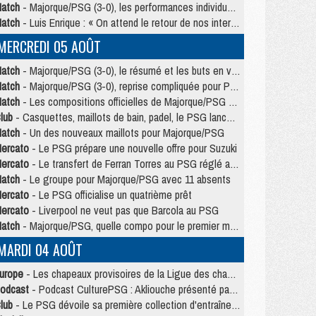
atch
- Majorque/PSG (3-0), les performances individuelles
atch
- Luis Enrique : « On attend le retour de nos internationaux »
MERCREDI 05 AOÛT
atch
- Majorque/PSG (3-0), le résumé et les buts en video
atch
- Majorque/PSG (3-0), reprise compliquée pour Paris
atch
- Les compositions officielles de Majorque/PSG avec Kvara et de nombreux jeunes
lub
- Casquettes, maillots de bain, padel, le PSG lance sa collection été
atch
- Un des nouveaux maillots pour Majorque/PSG
ercato
- Le PSG prépare une nouvelle offre pour Suzuki
ercato
- Le transfert de Ferran Torres au PSG réglé avant le 12 août ?
atch
- Le groupe pour Majorque/PSG avec 11 absents
ercato
- Le PSG officialise un quatrième prêt
ercato
- Liverpool ne veut pas que Barcola au PSG
atch
- Majorque/PSG, quelle compo pour le premier match de la saison 2026/27 ?
MARDI 04 AOÛT
urope
- Les chapeaux provisoires de la Ligue des champions 2026/27
odcast
- Podcast CulturePSG : Akliouche présenté par un fan de Monaco
lub
- Le PSG dévoile sa première collection d'entraînement pour 2026/2027