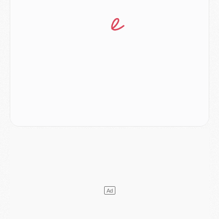
Mercato
- Vu d'Italie, le transfert de Suzuki au PSG est bien engagé
Mercato
- Ferran Torres ne serait pas à vendre, mais...
Europe
- Gros coup dur pour Aston Villa avant de croiser le PSG
DIMANCHE 02 AOÛT
Mercato
- Le transfert de Kolo Muani à la Juventus est officiel
Mercato
- [MAJ] Le PSG a fait une grosse offre à Parme pour Suzuki
Mercato
- Le PSG a envoyé une première offre pour Mika Godts
Club
- Après Pacho, d'autres retours en vue
Mercato
- Changement de dernière minute pour Kolo Muani
SAMEDI 01 AOÛT
Mercato
- L'agent de Mika Godts confirme un accord avec le PSG
Club
- Quels numéros de maillot pour Akliouche et Digne au PSG ?
Match
- Un hommage prévu lors de Brest/PSG
Mercato
- Le PSG et le Barça ont rendez-vous pour Ferran Torres
Mercato
- Guéla Doué dans les listes du PSG
Mercato
- Le transfert de Mika Godts au PSG en bonne voie
VENDREDI 31 JUILLET