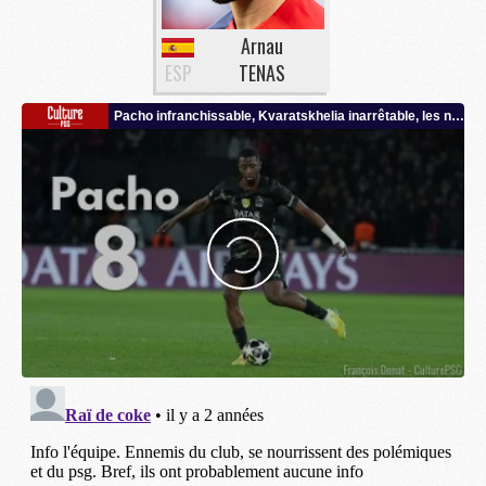
Arnau
ESP
TENAS