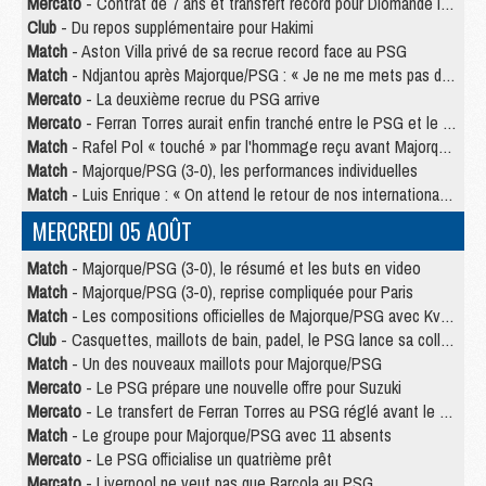
Mercato
- Contrat de 7 ans et transfert record pour Diomandé loin du PSG
Club
- Du repos supplémentaire pour Hakimi
Match
- Aston Villa privé de sa recrue record face au PSG
Match
- Ndjantou après Majorque/PSG : « Je ne me mets pas de plafond »
Mercato
- La deuxième recrue du PSG arrive
Mercato
- Ferran Torres aurait enfin tranché entre le PSG et le Barça
Match
- Rafel Pol « touché » par l'hommage reçu avant Majorque/PSG
Match
- Majorque/PSG (3-0), les performances individuelles
Match
- Luis Enrique : « On attend le retour de nos internationaux »
MERCREDI 05 AOÛT
Match
- Majorque/PSG (3-0), le résumé et les buts en video
Match
- Majorque/PSG (3-0), reprise compliquée pour Paris
Match
- Les compositions officielles de Majorque/PSG avec Kvara et de nombreux jeunes
Club
- Casquettes, maillots de bain, padel, le PSG lance sa collection été
Match
- Un des nouveaux maillots pour Majorque/PSG
Mercato
- Le PSG prépare une nouvelle offre pour Suzuki
Mercato
- Le transfert de Ferran Torres au PSG réglé avant le 12 août ?
Match
- Le groupe pour Majorque/PSG avec 11 absents
Mercato
- Le PSG officialise un quatrième prêt
Mercato
- Liverpool ne veut pas que Barcola au PSG