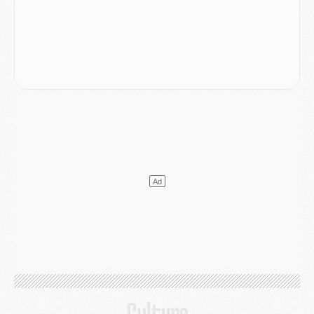
Club
- Quels numéros de maillot pour Akliouche et Digne au PSG ?
Match
- Un hommage prévu lors de Brest/PSG
Mercato
- Le PSG et le Barça ont rendez-vous pour Ferran Torres
Mercato
- Guéla Doué dans les listes du PSG
Mercato
- Le transfert de Mika Godts au PSG en bonne voie
VENDREDI 31 JUILLET
Match
- Un diffuseur annoncé pour les deux premiers matchs amicaux du PSG
Mercato
- Le transfert d'Akliouche au PSG bouclé, le montant se précise
Club
- Un retour majeur dans le groupe du PSG
Club
- [MAJ] Ndjantou et deux jeunes du PSG annoncés dans un tournoi U21
Mercato
- L'étonnante piste Suzuki confirmée et onéreuse
JEUDI 30 JUILLET
Sélections
- Ancelotti fait le ménage au Brésil mais veut garder Marquinhos
Mercato
- Le statu quo du milieu du PSG se précise
Club
- Le PSG plutôt que la FIFA pour Al-Khelaïfi, poussé par l'UEFA ?
Mercato
- Le PSG presserait Ferran Torres de se décider, deux pistes de secours
Club
- Déguisements, shopping, double scouting, Luis Campos dévoile ses méthodes
Mercato
- Kroupi retiré du mercato