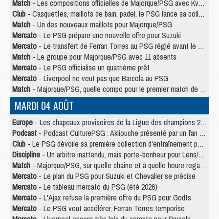
Match
- Les compositions officielles de Majorque/PSG avec Kvara et de nombreux jeunes
Club
- Casquettes, maillots de bain, padel, le PSG lance sa collection été
Match
- Un des nouveaux maillots pour Majorque/PSG
Mercato
- Le PSG prépare une nouvelle offre pour Suzuki
Mercato
- Le transfert de Ferran Torres au PSG réglé avant le 12 août ?
Match
- Le groupe pour Majorque/PSG avec 11 absents
Mercato
- Le PSG officialise un quatrième prêt
Mercato
- Liverpool ne veut pas que Barcola au PSG
Match
- Majorque/PSG, quelle compo pour le premier match de la saison 2026/27 ?
MARDI 04 AOÛT
Europe
- Les chapeaux provisoires de la Ligue des champions 2026/27
Podcast
- Podcast CulturePSG : Akliouche présenté par un fan de Monaco
Club
- Le PSG dévoile sa première collection d'entraînement pour 2026/2027
Discipline
- Un arbitre inattendu, mais porte-bonheur pour Lens/PSG
Match
- Majorque/PSG, sur quelle chaine et à quelle heure regarder le match ?
Mercato
- Le plan du PSG pour Suzuki et Chevalier se précise
Mercato
- Le tableau mercato du PSG (été 2026)
Mercato
- L'Ajax refuse la première offre du PSG pour Godts
Mercato
- Le PSG veut accélérer, Ferran Torres temporise