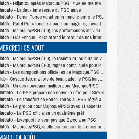
atch
- Ndjantou après Majorque/PSG : « Je ne me mets pas de plafond »
ercato
- La deuxième recrue du PSG arrive
ercato
- Ferran Torres aurait enfin tranché entre le PSG et le Barça
atch
- Rafel Pol « touché » par l'hommage reçu avant Majorque/PSG
atch
- Majorque/PSG (3-0), les performances individuelles
atch
- Luis Enrique : « On attend le retour de nos internationaux »
MERCREDI 05 AOÛT
atch
- Majorque/PSG (3-0), le résumé et les buts en video
atch
- Majorque/PSG (3-0), reprise compliquée pour Paris
atch
- Les compositions officielles de Majorque/PSG avec Kvara et de nombreux jeunes
lub
- Casquettes, maillots de bain, padel, le PSG lance sa collection été
atch
- Un des nouveaux maillots pour Majorque/PSG
ercato
- Le PSG prépare une nouvelle offre pour Suzuki
ercato
- Le transfert de Ferran Torres au PSG réglé avant le 12 août ?
atch
- Le groupe pour Majorque/PSG avec 11 absents
ercato
- Le PSG officialise un quatrième prêt
ercato
- Liverpool ne veut pas que Barcola au PSG
atch
- Majorque/PSG, quelle compo pour le premier match de la saison 2026/27 ?
MARDI 04 AOÛT