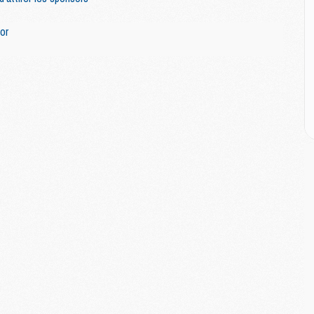
E
or
M
M
M
C
M
M
C
M
M
M
M
M
M
C