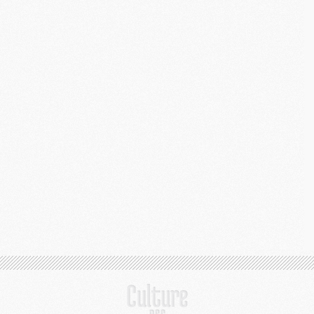
C
M
S
M
C
M
C
M
M
M
M
M
M
M
M
M