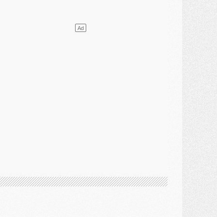
lub
- [MAJ] Ndjantou et deux jeunes du PSG annoncés dans un tournoi U21
ercato
- L'étonnante piste Suzuki confirmée et onéreuse
JEUDI 30 JUILLET
élections
- Ancelotti fait le ménage au Brésil mais veut garder Marquinhos
ercato
- Le statu quo du milieu du PSG se précise
lub
- Le PSG plutôt que la FIFA pour Al-Khelaïfi, poussé par l'UEFA ?
ercato
- Le PSG presserait Ferran Torres de se décider, deux pistes de secours
lub
- Déguisements, shopping, double scouting, Luis Campos dévoile ses méthodes
ercato
- Kroupi retiré du mercato
ercato
- Enfin une avancée dans le transfert d'Akliouche
MERCREDI 29 JUILLET
ercato
- Ferran Torres priorité du PSG, mais ouvert à tout
ercato
- Première offre de Liverpool en approche pour Barcola
ercato
- Le montant du transfert de Kolo Muani se précise, la formule aussi
ercato
- Kolo Muani attendu en Italie, son transfert débloqué
ercato
- Monaco a encore repoussé une offre du PSG pour Akliouche
ercato
- Liverpool presque d'accord avec Barcola, le PSG pas du tout
ercato
- Moment décisif pour le transfert de Kolo Muani