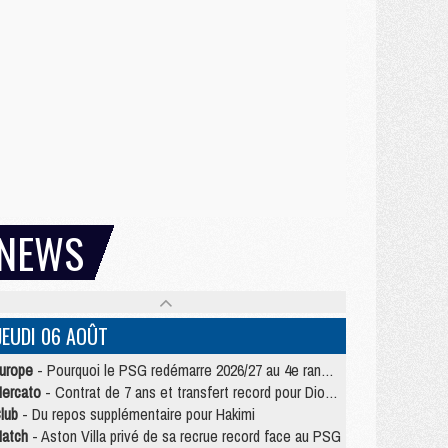
NEWS
JEUDI 06 AOÛT
urope
- Pourquoi le PSG redémarre 2026/27 au 4e rang du coefficient UEFA
ercato
- Contrat de 7 ans et transfert record pour Diomandé loin du PSG
lub
- Du repos supplémentaire pour Hakimi
atch
- Aston Villa privé de sa recrue record face au PSG