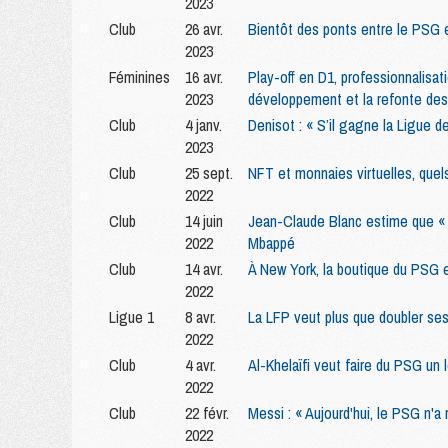
2023
Club
26 avr.
Bientôt des ponts entre le PSG 
2023
Féminines
16 avr.
Play-off en D1, professionnalisat
2023
développement et la refonte des
Club
4 janv.
Denisot : « S’il gagne la Ligue 
2023
Club
25 sept.
NFT et monnaies virtuelles, quel
2022
Club
14 juin
Jean-Claude Blanc estime que « 
2022
Mbappé
Club
14 avr.
À New York, la boutique du PSG 
2022
Ligue 1
8 avr.
La LFP veut plus que doubler se
2022
Club
4 avr.
Al-Khelaïfi veut faire du PSG un 
2022
Club
22 févr.
Messi : « Aujourd'hui, le PSG n'a 
2022