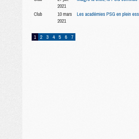
2021
Club
10 mars
Les académies PSG en plein ess
2021
1
2
3
4
5
6
7