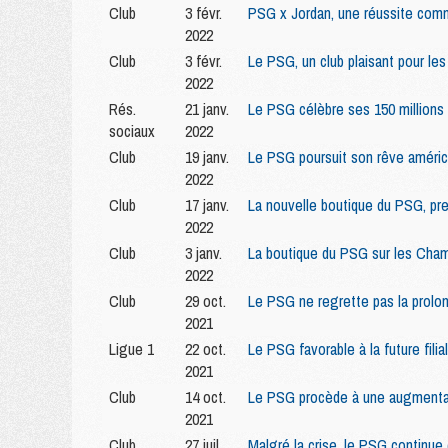
Club
3 févr.
PSG x Jordan, une réussite comm
2022
Club
3 févr.
Le PSG, un club plaisant pour le
2022
Rés.
21 janv.
Le PSG célèbre ses 150 millions
sociaux
2022
Club
19 janv.
Le PSG poursuit son rêve améric
2022
Club
17 janv.
La nouvelle boutique du PSG, pre
2022
Club
3 janv.
La boutique du PSG sur les Ch
2022
Club
29 oct.
Le PSG ne regrette pas la prolo
2021
Ligue 1
22 oct.
Le PSG favorable à la future fili
2021
Club
14 oct.
Le PSG procède à une augmentat
2021
Club
27 juil.
Malgré la crise, le PSG continue 