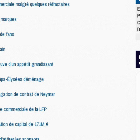
erciale malgré quelques réfractaires
E
P
s marques
C
D
 de fans
M
M
ain
M
M
M
uve d’un appétit grandissant
M
amps-Élysées déménage
M
ngation de contrat de Neymar
M
C
ale commerciale de la LFP
M
C
ion de capital de 171M €
M
M
d'attirer les sponsors