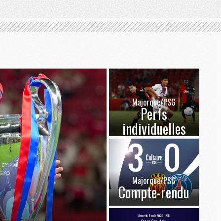
Majorque/PSG
Perfs
individuelles
Majorque/PSG
Compte-rendu