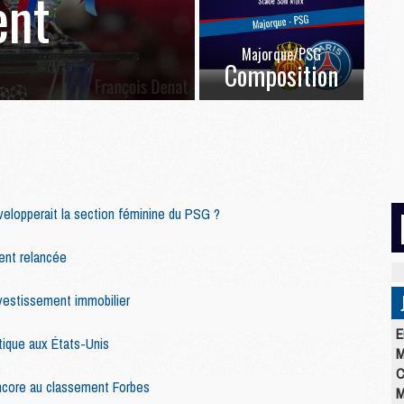
ent
Majorque/PSG
Composition
évelopperait la section féminine du PSG ?
ent relancée
vestissement immobilier
E
ique aux États-Unis
M
C
ncore au classement Forbes
M