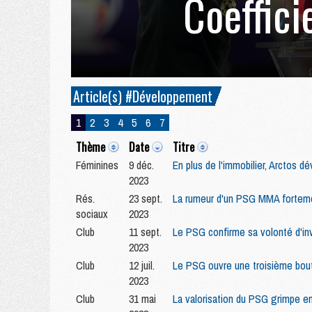
Coeffici
Article(s) #Développement
1
2
3
4
5
6
7
Thème
Date
Titre
Féminines
9 déc.
En plus de l'immobilier, Arctos d
2023
Rés.
23 sept.
La rumeur d'un PSG MMA fortem
sociaux
2023
Club
11 sept.
Le PSG confirme sa volonté d'in
2023
Club
12 juil.
Le PSG ouvre une troisième bout
2023
Club
31 mai
La valorisation du PSG grimpe e