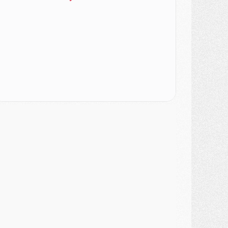
urope
- Gros coup dur pour Aston Villa avant de croiser le PSG
DIMANCHE 02 AOÛT
ercato
- Le transfert de Kolo Muani à la Juventus est officiel
ercato
- [MAJ] Le PSG a fait une grosse offre à Parme pour Suzuki
ercato
- Le PSG a envoyé une première offre pour Mika Godts
lub
- Après Pacho, d'autres retours en vue
ercato
- Changement de dernière minute pour Kolo Muani
SAMEDI 01 AOÛT
ercato
- L'agent de Mika Godts confirme un accord avec le PSG
lub
- Quels numéros de maillot pour Akliouche et Digne au PSG ?
atch
- Un hommage prévu lors de Brest/PSG
ercato
- Le PSG et le Barça ont rendez-vous pour Ferran Torres
ercato
- Guéla Doué dans les listes du PSG
ercato
- Le transfert de Mika Godts au PSG en bonne voie
VENDREDI 31 JUILLET
atch
- Un diffuseur annoncé pour les deux premiers matchs amicaux du PSG
ercato
- Le transfert d'Akliouche au PSG bouclé, le montant se précise
lub
- Un retour majeur dans le groupe du PSG