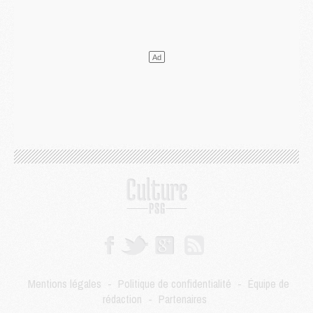
Discipline
- Un arbitre inattendu, mais porte-bonheur pour Lens/PSG
Match
- Majorque/PSG, sur quelle chaine et à quelle heure regarder le match ?
Mercato
- Le plan du PSG pour Suzuki et Chevalier se précise
Mercato
- L'Ajax refuse la première offre du PSG pour Godts
Mercato
- Le PSG veut accélérer, Ferran Torres temporise
Mercato
- Liverpool encore très loin du compte pour Barcola
LUNDI 03 AOÛT
Match
- Podcast CulturePSG : Mercato (Godts, Suzuki, Akliouche, Barcola, etc)
Mercato
- L'Ajax attend bien plus de 45M pour Mika Godts
Club
- Quatre retours importants dans le groupe du PSG, et un plus discret
Mercato
- Ayari file en Ligue 2
Club
- Le PSG s'associe avec un géant de la tech
Mercato
- Vu d'Italie, le transfert de Suzuki au PSG est bien engagé
Mercato
- Ferran Torres ne serait pas à vendre, mais...
Europe
- Gros coup dur pour Aston Villa avant de croiser le PSG
DIMANCHE 02 AOÛT
Mentions légales
-
Politique de confidentialité
-
Équipe de
Mercato
- Le transfert de Kolo Muani à la Juventus est officiel
rédaction
-
Partenaires
Mercato
- [MAJ] Le PSG a fait une grosse offre à Parme pour Suzuki