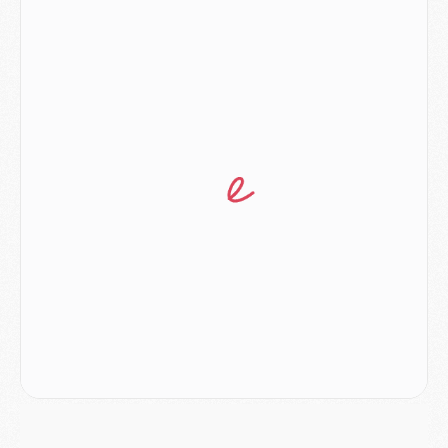
Match
- Rafel Pol « touché » par l'hommage reçu avant Majorque/PSG
Match
- Majorque/PSG (3-0), les performances individuelles
Match
- Luis Enrique : « On attend le retour de nos internationaux »
MERCREDI 05 AOÛT
Match
- Majorque/PSG (3-0), le résumé et les buts en video
Match
- Majorque/PSG (3-0), reprise compliquée pour Paris
Match
- Les compositions officielles de Majorque/PSG avec Kvara et de nombreux jeunes
Club
- Casquettes, maillots de bain, padel, le PSG lance sa collection été
Match
- Un des nouveaux maillots pour Majorque/PSG
Mercato
- Le PSG prépare une nouvelle offre pour Suzuki
Mercato
- Le transfert de Ferran Torres au PSG réglé avant le 12 août ?
Match
- Le groupe pour Majorque/PSG avec 11 absents
Mercato
- Le PSG officialise un quatrième prêt
Mercato
- Liverpool ne veut pas que Barcola au PSG
Match
- Majorque/PSG, quelle compo pour le premier match de la saison 2026/27 ?
MARDI 04 AOÛT
Europe
- Les chapeaux provisoires de la Ligue des champions 2026/27
Podcast
- Podcast CulturePSG : Akliouche présenté par un fan de Monaco
Club
- Le PSG dévoile sa première collection d'entraînement pour 2026/2027