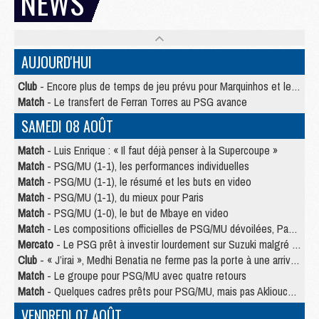
NEWS
AUJOURD'HUI
Club
- Encore plus de temps de jeu prévu pour Marquinhos et les Portugais en Supercoupe
Match
- Le transfert de Ferran Torres au PSG avance
SAMEDI 08 AOÛT
Match
- Luis Enrique : « Il faut déjà penser à la Supercoupe »
Match
- PSG/MU (1-1), les performances individuelles
Match
- PSG/MU (1-1), le résumé et les buts en video
Match
- PSG/MU (1-1), du mieux pour Paris
Match
- PSG/MU (1-0), le but de Mbaye en video
Match
- Les compositions officielles de PSG/MU dévoilées, Pacho titulaire
Mercato
- Le PSG prêt à investir lourdement sur Suzuki malgré Safonov et Chevalier
Club
- « J’irai », Medhi Benatia ne ferme pas la porte à une arrivée au PSG
Match
- Le groupe pour PSG/MU avec quatre retours
Match
- Quelques cadres prêts pour PSG/MU, mais pas Akliouche ?
VENDREDI 07 AOÛT