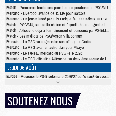
Match
- Premières tendances pour les compositions de PSG/MU
Mercato
- Liverpool avance de 15 M€ pour Barcola
Mercato
- Un jeune lancé par Luis Enrique fait ses adieux au PSG
Match
- PSG/MU, sur quelle chaine et à quelle heure regarder le match ?
Match
- Akliouche déjà à l'entraînement et concerné par PSG/MU ?
Match
- Les maillots de PSG/Aston Villa connus
Mercato
- Le PSG va augmenter son offre pour Godts
Mercato
- Le PSG avait un autre plan pour Mbaye
Mercato
- Le tableau mercato du PSG (été 2026)
Mercato
- Le PSG officialise Akliouche, sa deuxième recrue de l’été
JEUDI 06 AOÛT
Europe
- Pourquoi le PSG redémarre 2026/27 au 4e rang du coefficient UEFA
Mercato
- Contrat de 7 ans et transfert record pour Diomandé loin du PSG
Club
- Du repos supplémentaire pour Hakimi
Match
- Aston Villa privé de sa recrue record face au PSG
SOUTENEZ NOUS
Match
- Ndjantou après Majorque/PSG : « Je ne me mets pas de plafond »
Mercato
- La deuxième recrue du PSG arrive
Mercato
- Ferran Torres aurait enfin tranché entre le PSG et le Barça