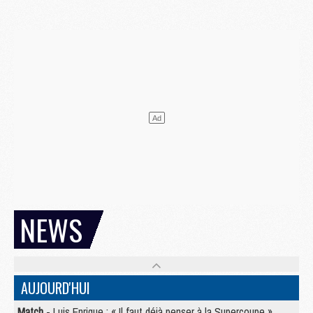
NEWS
AUJOURD'HUI
Match
- Luis Enrique : « Il faut déjà penser à la Supercoupe »