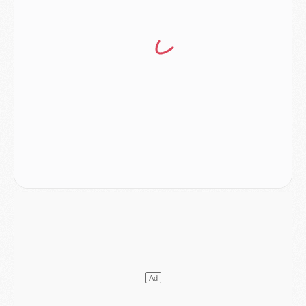
Mercato
- Le PSG prépare une nouvelle offre pour Suzuki
Mercato
- Le transfert de Ferran Torres au PSG réglé avant le 12 août ?
Match
- Le groupe pour Majorque/PSG avec 11 absents
Mercato
- Le PSG officialise un quatrième prêt
Mercato
- Liverpool ne veut pas que Barcola au PSG
Match
- Majorque/PSG, quelle compo pour le premier match de la saison 2026/27 ?
MARDI 04 AOÛT
Europe
- Les chapeaux provisoires de la Ligue des champions 2026/27
Podcast
- Podcast CulturePSG : Akliouche présenté par un fan de Monaco
Club
- Le PSG dévoile sa première collection d'entraînement pour 2026/2027
Discipline
- Un arbitre inattendu, mais porte-bonheur pour Lens/PSG
Match
- Majorque/PSG, sur quelle chaine et à quelle heure regarder le match ?
Mercato
- Le plan du PSG pour Suzuki et Chevalier se précise
Mercato
- L'Ajax refuse la première offre du PSG pour Godts
Mercato
- Le PSG veut accélérer, Ferran Torres temporise
Mercato
- Liverpool encore très loin du compte pour Barcola
LUNDI 03 AOÛT
Match
- Podcast CulturePSG : Mercato (Godts, Suzuki, Akliouche, Barcola, etc)