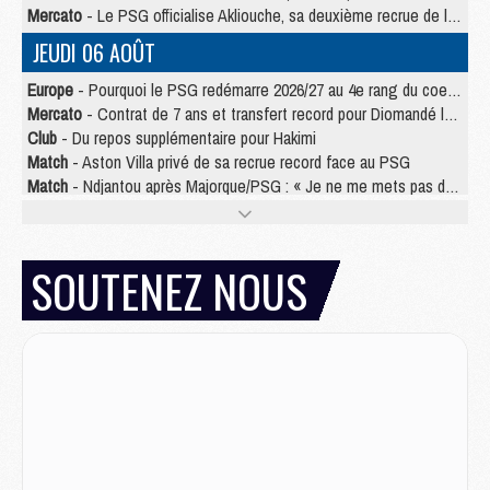
Mercato
- Le PSG officialise Akliouche, sa deuxième recrue de l’été
JEUDI 06 AOÛT
Europe
- Pourquoi le PSG redémarre 2026/27 au 4e rang du coefficient UEFA
Mercato
- Contrat de 7 ans et transfert record pour Diomandé loin du PSG
Club
- Du repos supplémentaire pour Hakimi
Match
- Aston Villa privé de sa recrue record face au PSG
Match
- Ndjantou après Majorque/PSG : « Je ne me mets pas de plafond »
Mercato
- La deuxième recrue du PSG arrive
Mercato
- Ferran Torres aurait enfin tranché entre le PSG et le Barça
Match
- Rafel Pol « touché » par l'hommage reçu avant Majorque/PSG
SOUTENEZ NOUS
Match
- Majorque/PSG (3-0), les performances individuelles
Match
- Luis Enrique : « On attend le retour de nos internationaux »
MERCREDI 05 AOÛT
Match
- Majorque/PSG (3-0), le résumé et les buts en video
Match
- Majorque/PSG (3-0), reprise compliquée pour Paris
Match
- Les compositions officielles de Majorque/PSG avec Kvara et de nombreux jeunes
Club
- Casquettes, maillots de bain, padel, le PSG lance sa collection été
Match
- Un des nouveaux maillots pour Majorque/PSG