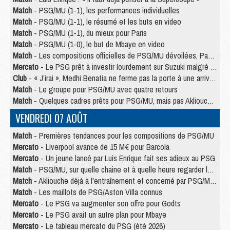
Match
- PSG/MU (1-1), les performances individuelles
Match
- PSG/MU (1-1), le résumé et les buts en video
Match
- PSG/MU (1-1), du mieux pour Paris
Match
- PSG/MU (1-0), le but de Mbaye en video
Match
- Les compositions officielles de PSG/MU dévoilées, Pacho titulaire
Mercato
- Le PSG prêt à investir lourdement sur Suzuki malgré Safonov et Chevalier
Club
- « J’irai », Medhi Benatia ne ferme pas la porte à une arrivée au PSG
Match
- Le groupe pour PSG/MU avec quatre retours
Match
- Quelques cadres prêts pour PSG/MU, mais pas Akliouche ?
VENDREDI 07 AOÛT
Match
- Premières tendances pour les compositions de PSG/MU
Mercato
- Liverpool avance de 15 M€ pour Barcola
Mercato
- Un jeune lancé par Luis Enrique fait ses adieux au PSG
Match
- PSG/MU, sur quelle chaine et à quelle heure regarder le match ?
Match
- Akliouche déjà à l'entraînement et concerné par PSG/MU ?
Match
- Les maillots de PSG/Aston Villa connus
Mercato
- Le PSG va augmenter son offre pour Godts
Mercato
- Le PSG avait un autre plan pour Mbaye
Mercato
- Le tableau mercato du PSG (été 2026)