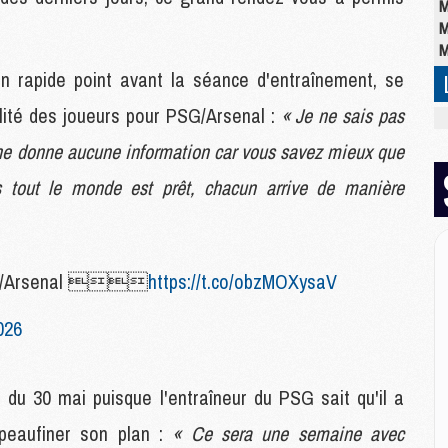
M
M
M
n rapide point avant la séance d'entraînement, se
ilité des joueurs pour PSG/Arsenal :
« Je ne sais pas
M
M
ne donne aucune information car vous savez mieux que
C
M
ais tout le monde est prêt, chacun arrive de manière
C
M
M
E
/Arsenal 
https://t.co/obzMOXysaV
026
M
M
M
 du 30 mai puisque l'entraîneur du PSG sait qu'il a
C
M
peaufiner son plan :
« Ce sera une semaine avec