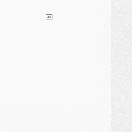
ercato
- Le PSG presserait Ferran Torres de se décider, deux pistes de secours
lub
- Déguisements, shopping, double scouting, Luis Campos dévoile ses méthodes
ercato
- Kroupi retiré du mercato
ercato
- Enfin une avancée dans le transfert d'Akliouche
MERCREDI 29 JUILLET
ercato
- Ferran Torres priorité du PSG, mais ouvert à tout
ercato
- Première offre de Liverpool en approche pour Barcola
ercato
- Le montant du transfert de Kolo Muani se précise, la formule aussi
ercato
- Kolo Muani attendu en Italie, son transfert débloqué
ercato
- Monaco a encore repoussé une offre du PSG pour Akliouche
ercato
- Liverpool presque d'accord avec Barcola, le PSG pas du tout
ercato
- Moment décisif pour le transfert de Kolo Muani
MARDI 28 JUILLET
ercato
- Des intermédiaires ont tenté de relancer Diomande au PSG
lub
- Au moins neuf jeunes conviés à l'entraînement des pros
ercato
- Une partie du communiqué du PSG sur Diomande expliquée
ercato
- Barcola futur plus gros transfert de l'été ?
ormation
- Retour sur la saison des U17 du PSG en 7 chiffres clés
lub
- Le PSG connaît ses premiers matches de septembre