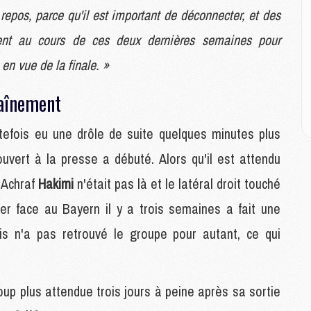
repos, parce qu'il est important de déconnecter, et des
M
ment au cours de ces deux dernières semaines pour
C
 en vue de la finale. »
M
M
M
raînement
M
utefois eu une drôle de suite quelques minutes plus
ouvert à la presse a débuté. Alors qu'il est attendu
M
M
 Achraf
Hakimi
n'était pas là et le latéral droit touché
C
C
ller face au Bayern il y a trois semaines a fait une
M
mais n'a pas retrouvé le groupe pour autant, ce qui
S
M
up plus attendue trois jours à peine après sa sortie
C