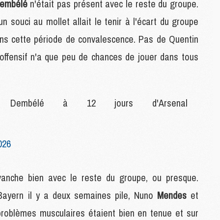
M
embélé
n'était pas présent avec le reste du groupe.
C
n souci au mollet allait le tenir à l'écart du groupe
M
M
dans cette période de convalescence. Pas de Quentin
 offensif n'a que peu de chances de jouer dans tous
M
M
M
M
Dembélé à 12 jours d'Arsenal
M
M
M
026
M
C
vanche bien avec le reste du groupe, ou presque.
M
Bayern il y a deux semaines pile, Nuno
Mendes
et
M
F
 problèmes musculaires étaient bien en tenue et sur
C