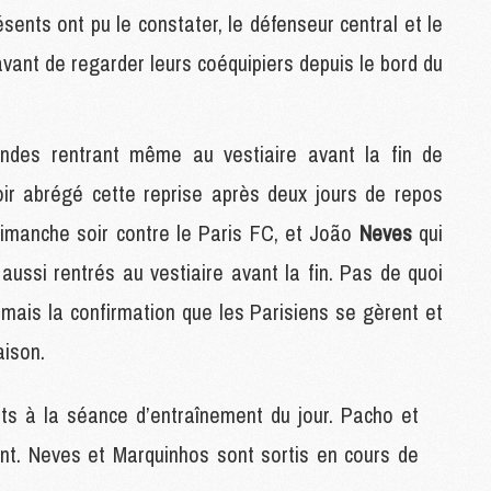
M
sents ont pu le constater, le défenseur central et le
avant de regarder leurs coéquipiers depuis le bord du
P
M
C
des rentrant même au vestiaire avant la fin de
R
voir abrégé cette reprise après deux jours de repos
M
M
e dimanche soir contre le Paris FC, et João
Neves
qui
C
aussi rentrés au vestiaire avant la fin. Pas de quoi
mais la confirmation que les Parisiens se gèrent et
M
C
aison.
C
M
M
ts à la séance d’entraînement du jour. Pacho et
M
ent. Neves et Marquinhos sont sortis en cours de