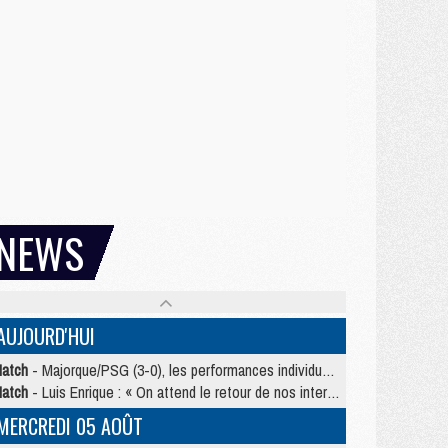
NEWS
AUJOURD'HUI
atch
- Majorque/PSG (3-0), les performances individuelles
atch
- Luis Enrique : « On attend le retour de nos internationaux »
MERCREDI 05 AOÛT