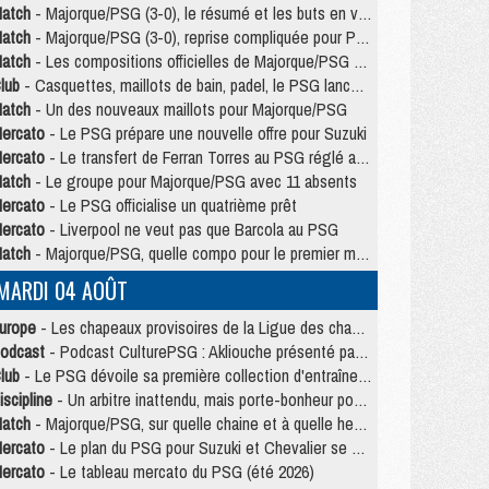
atch
- Majorque/PSG (3-0), le résumé et les buts en video
atch
- Majorque/PSG (3-0), reprise compliquée pour Paris
atch
- Les compositions officielles de Majorque/PSG avec Kvara et de nombreux jeunes
lub
- Casquettes, maillots de bain, padel, le PSG lance sa collection été
atch
- Un des nouveaux maillots pour Majorque/PSG
ercato
- Le PSG prépare une nouvelle offre pour Suzuki
ercato
- Le transfert de Ferran Torres au PSG réglé avant le 12 août ?
atch
- Le groupe pour Majorque/PSG avec 11 absents
ercato
- Le PSG officialise un quatrième prêt
ercato
- Liverpool ne veut pas que Barcola au PSG
atch
- Majorque/PSG, quelle compo pour le premier match de la saison 2026/27 ?
MARDI 04 AOÛT
urope
- Les chapeaux provisoires de la Ligue des champions 2026/27
odcast
- Podcast CulturePSG : Akliouche présenté par un fan de Monaco
lub
- Le PSG dévoile sa première collection d'entraînement pour 2026/2027
iscipline
- Un arbitre inattendu, mais porte-bonheur pour Lens/PSG
atch
- Majorque/PSG, sur quelle chaine et à quelle heure regarder le match ?
ercato
- Le plan du PSG pour Suzuki et Chevalier se précise
ercato
- Le tableau mercato du PSG (été 2026)