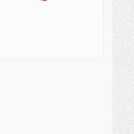
SAMEDI 01 AOÛT
ercato
- L'agent de Mika Godts confirme un accord avec le PSG
lub
- Quels numéros de maillot pour Akliouche et Digne au PSG ?
atch
- Un hommage prévu lors de Brest/PSG
ercato
- Le PSG et le Barça ont rendez-vous pour Ferran Torres
ercato
- Guéla Doué dans les listes du PSG
ercato
- Le transfert de Mika Godts au PSG en bonne voie
VENDREDI 31 JUILLET
atch
- Un diffuseur annoncé pour les deux premiers matchs amicaux du PSG
ercato
- Le transfert d'Akliouche au PSG bouclé, le montant se précise
lub
- Un retour majeur dans le groupe du PSG
lub
- [MAJ] Ndjantou et deux jeunes du PSG annoncés dans un tournoi U21
ercato
- L'étonnante piste Suzuki confirmée et onéreuse
JEUDI 30 JUILLET
élections
- Ancelotti fait le ménage au Brésil mais veut garder Marquinhos
ercato
- Le statu quo du milieu du PSG se précise
lub
- Le PSG plutôt que la FIFA pour Al-Khelaïfi, poussé par l'UEFA ?