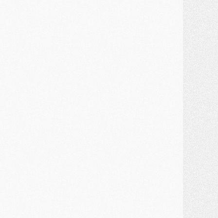
ercato
- Un troisième prêt bouclé par le PSG
LUNDI 27 JUILLET
odcast
- Podcast CulturePSG à 22h : Mercato (Barcola, Diomande, etc)
ercato
- La prolongation de Dembélé au PSG dans la dernière ligne droite
lub
- Le PSG a fait sa reprise avec... 9 joueurs
és. sociaux
- Les Portugais du PSG réunis pendant leurs vacances
ercato
- Le PSG avance sur la piste Suzuki
ercato
- Après Digne, un autre défenseur en approche au PSG ?
lub
- Une petite quinzaine de joueurs attendus pour la reprise de l'entraînement du PSG
DIMANCHE 26 JUILLET
ercato
- Le PSG lâche Diomande et tacle des demandes « totalement disproportionnés »
lub
- [Avant la reprise] Les tauliers de la saison passée
lub
- Barcola refuse de prolonger au PSG
ercato
- Luis Enrique derrière l'intérêt du PSG pour Rodri ?
ercato
- Le transfert de Kolo Muani enfin débloqué ?
ercato
- Le PSG n'est plus en pole pour Diomande, mais pas hors-jeu
SAMEDI 25 JUILLET