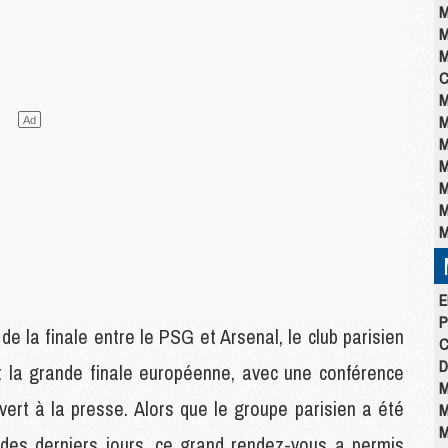
M
M
M
C
M
M
M
M
M
M
M
E
P
de la finale entre le PSG et Arsenal, le club parisien
C
D
t la grande finale européenne, avec une conférence
M
ert à la presse. Alors que le groupe parisien a été
M
M
des derniers jours, ce grand rendez-vous a permis