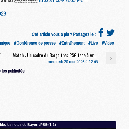
M
C
026
M
M
M
Cet article vous a plu ? Partagez le :
M
nrique
#Conférence de presse
#Entraînement
#Live
#Video
Club : Luis Enrique rassurant sur les blessés, l'entraînement à J-10 de PSG/Arsenal moins
Match : Un cadre du Barça très PSG face à Arsenal
M
mercredi 20 mai 2026 à 12:45
M
C
les publicités.
C
M
S
M
C
M
C