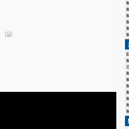
M
M
M
M
M
M
E
M
C
M
M
M
M
M
M
M