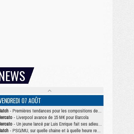
NEWS
VENDREDI 07 AOÛT
atch
- Premières tendances pour les compositions de PSG/MU
ercato
- Liverpool avance de 15 M€ pour Barcola
ercato
- Un jeune lancé par Luis Enrique fait ses adieux au PSG
atch
- PSG/MU, sur quelle chaine et à quelle heure regarder le match ?