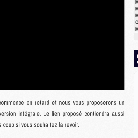
M
M
M
C
M
M
M
M
M
M
M
E
P
 commence en retard et nous vous proposerons un
C
D
ersion intégrale. Le lien proposé contiendra aussi
M
s coup si vous souhaitez la revoir.
M
M