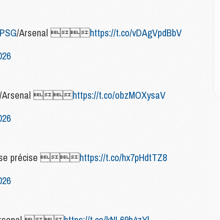
M
:
M
PSG
/Arsenal 
https://t.co/vDAgVpdBbV
M
026
M
C
M
C
/Arsenal 
https://t.co/obzMOXysaV
M
M
026
E
M
l se précise 
https://t.co/hx7pHdtTZ8
M
M
026
C
M
Arsenal 
https://t.co/kNL69h4zYl