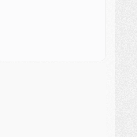
ercato
- Le PSG veut accélérer, Ferran Torres temporise
ercato
- Liverpool encore très loin du compte pour Barcola
LUNDI 03 AOÛT
atch
- Podcast CulturePSG : Mercato (Godts, Suzuki, Akliouche, Barcola, etc)
ercato
- L'Ajax attend bien plus de 45M pour Mika Godts
lub
- Quatre retours importants dans le groupe du PSG, et un plus discret
ercato
- Ayari file en Ligue 2
lub
- Le PSG s'associe avec un géant de la tech
ercato
- Vu d'Italie, le transfert de Suzuki au PSG est bien engagé
ercato
- Ferran Torres ne serait pas à vendre, mais...
urope
- Gros coup dur pour Aston Villa avant de croiser le PSG
DIMANCHE 02 AOÛT
ercato
- Le transfert de Kolo Muani à la Juventus est officiel
ercato
- [MAJ] Le PSG a fait une grosse offre à Parme pour Suzuki
ercato
- Le PSG a envoyé une première offre pour Mika Godts
lub
- Après Pacho, d'autres retours en vue
ercato
- Changement de dernière minute pour Kolo Muani
SAMEDI 01 AOÛT