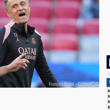
M
M
M
M