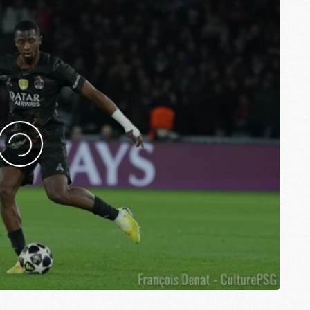
M
M
M
M
M
M
M
M
M
M
C
M
M
F
C
M