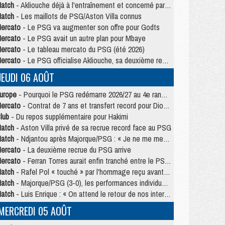
atch
- Akliouche déjà à l'entraînement et concerné par PSG/MU ?
atch
- Les maillots de PSG/Aston Villa connus
ercato
- Le PSG va augmenter son offre pour Godts
ercato
- Le PSG avait un autre plan pour Mbaye
ercato
- Le tableau mercato du PSG (été 2026)
ercato
- Le PSG officialise Akliouche, sa deuxième recrue de l’été
JEUDI 06 AOÛT
urope
- Pourquoi le PSG redémarre 2026/27 au 4e rang du coefficient UEFA
ercato
- Contrat de 7 ans et transfert record pour Diomandé loin du PSG
lub
- Du repos supplémentaire pour Hakimi
atch
- Aston Villa privé de sa recrue record face au PSG
atch
- Ndjantou après Majorque/PSG : « Je ne me mets pas de plafond »
ercato
- La deuxième recrue du PSG arrive
ercato
- Ferran Torres aurait enfin tranché entre le PSG et le Barça
atch
- Rafel Pol « touché » par l'hommage reçu avant Majorque/PSG
atch
- Majorque/PSG (3-0), les performances individuelles
atch
- Luis Enrique : « On attend le retour de nos internationaux »
MERCREDI 05 AOÛT