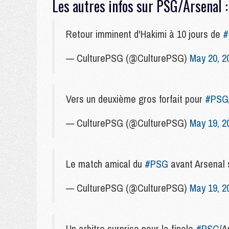
Les autres infos sur PSG/Arsenal 
Retour imminent d'Hakimi à 10 jours de
#
— CulturePSG (@CulturePSG)
May 20, 2
Vers un deuxième gros forfait pour
#PSG
— CulturePSG (@CulturePSG)
May 19, 2
Le match amical du
#PSG
avant Arsena
— CulturePSG (@CulturePSG)
May 19, 2
Un arbitre surprise pour la finale
#PSG
/