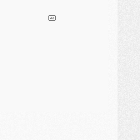
ercato
- L'agent de Mika Godts confirme un accord avec le PSG
lub
- Quels numéros de maillot pour Akliouche et Digne au PSG ?
atch
- Un hommage prévu lors de Brest/PSG
ercato
- Le PSG et le Barça ont rendez-vous pour Ferran Torres
ercato
- Guéla Doué dans les listes du PSG
ercato
- Le transfert de Mika Godts au PSG en bonne voie
VENDREDI 31 JUILLET
atch
- Un diffuseur annoncé pour les deux premiers matchs amicaux du PSG
ercato
- Le transfert d'Akliouche au PSG bouclé, le montant se précise
lub
- Un retour majeur dans le groupe du PSG
lub
- [MAJ] Ndjantou et deux jeunes du PSG annoncés dans un tournoi U21
ercato
- L'étonnante piste Suzuki confirmée et onéreuse
JEUDI 30 JUILLET
élections
- Ancelotti fait le ménage au Brésil mais veut garder Marquinhos
ercato
- Le statu quo du milieu du PSG se précise
lub
- Le PSG plutôt que la FIFA pour Al-Khelaïfi, poussé par l'UEFA ?
ercato
- Le PSG presserait Ferran Torres de se décider, deux pistes de secours
lub
- Déguisements, shopping, double scouting, Luis Campos dévoile ses méthodes