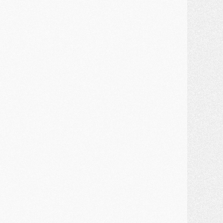
ercato
- Kroupi retiré du mercato
ercato
- Enfin une avancée dans le transfert d'Akliouche
MERCREDI 29 JUILLET
ercato
- Ferran Torres priorité du PSG, mais ouvert à tout
ercato
- Première offre de Liverpool en approche pour Barcola
ercato
- Le montant du transfert de Kolo Muani se précise, la formule aussi
ercato
- Kolo Muani attendu en Italie, son transfert débloqué
ercato
- Monaco a encore repoussé une offre du PSG pour Akliouche
ercato
- Liverpool presque d'accord avec Barcola, le PSG pas du tout
ercato
- Moment décisif pour le transfert de Kolo Muani
MARDI 28 JUILLET
ercato
- Des intermédiaires ont tenté de relancer Diomande au PSG
lub
- Au moins neuf jeunes conviés à l'entraînement des pros
ercato
- Une partie du communiqué du PSG sur Diomande expliquée
ercato
- Barcola futur plus gros transfert de l'été ?
ormation
- Retour sur la saison des U17 du PSG en 7 chiffres clés
lub
- Le PSG connaît ses premiers matches de septembre
ercato
- Un troisième prêt bouclé par le PSG