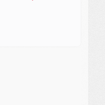
urope
- Gros coup dur pour Aston Villa avant de croiser le PSG
DIMANCHE 02 AOÛT
ercato
- Le transfert de Kolo Muani à la Juventus est officiel
ercato
- [MAJ] Le PSG a fait une grosse offre à Parme pour Suzuki
ercato
- Le PSG a envoyé une première offre pour Mika Godts
lub
- Après Pacho, d'autres retours en vue
ercato
- Changement de dernière minute pour Kolo Muani
SAMEDI 01 AOÛT
ercato
- L'agent de Mika Godts confirme un accord avec le PSG
lub
- Quels numéros de maillot pour Akliouche et Digne au PSG ?
atch
- Un hommage prévu lors de Brest/PSG
ercato
- Le PSG et le Barça ont rendez-vous pour Ferran Torres
ercato
- Guéla Doué dans les listes du PSG
ercato
- Le transfert de Mika Godts au PSG en bonne voie
VENDREDI 31 JUILLET
atch
- Un diffuseur annoncé pour les deux premiers matchs amicaux du PSG
ercato
- Le transfert d'Akliouche au PSG bouclé, le montant se précise
lub
- Un retour majeur dans le groupe du PSG