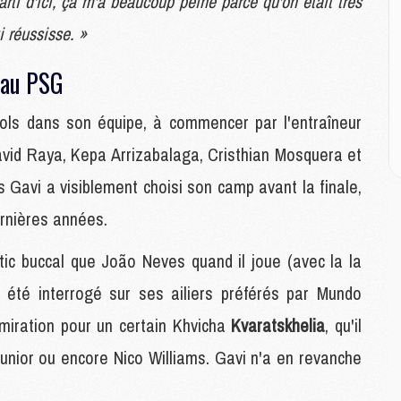
rti d'ici, ça m'a beaucoup peiné parce qu'on était très
E
i réussisse. »
M
 au PSG
M
M
nols dans son équipe, à commencer par l'entraîneur
C
M
David Raya, Kepa Arrizabalaga, Cristhian Mosquera et
 Gavi a visiblement choisi son camp avant la finale,
M
rnières années.
C
M
tic buccal que João Neves quand il joue (avec la la
M
M
 été interrogé sur ses ailiers préférés par Mundo
M
dmiration pour un certain Khvicha
Kvaratskhelia
, qu'il
 Junior ou encore Nico Williams. Gavi n'a en revanche
M
M
C