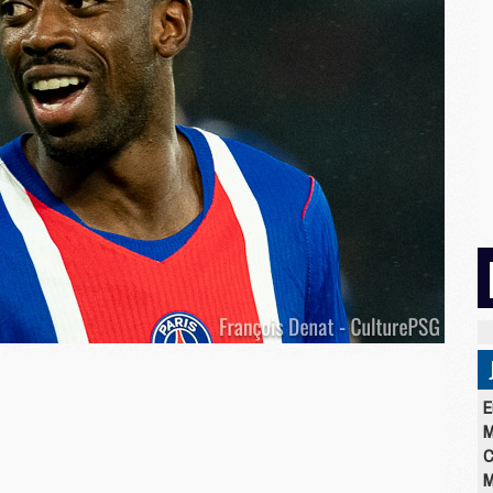
E
M
C
M