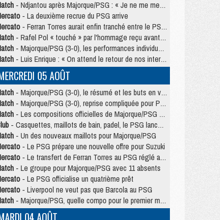
atch
- Ndjantou après Majorque/PSG : « Je ne me mets pas de plafond »
ercato
- La deuxième recrue du PSG arrive
ercato
- Ferran Torres aurait enfin tranché entre le PSG et le Barça
atch
- Rafel Pol « touché » par l'hommage reçu avant Majorque/PSG
atch
- Majorque/PSG (3-0), les performances individuelles
atch
- Luis Enrique : « On attend le retour de nos internationaux »
MERCREDI 05 AOÛT
atch
- Majorque/PSG (3-0), le résumé et les buts en video
atch
- Majorque/PSG (3-0), reprise compliquée pour Paris
atch
- Les compositions officielles de Majorque/PSG avec Kvara et de nombreux jeunes
lub
- Casquettes, maillots de bain, padel, le PSG lance sa collection été
atch
- Un des nouveaux maillots pour Majorque/PSG
ercato
- Le PSG prépare une nouvelle offre pour Suzuki
ercato
- Le transfert de Ferran Torres au PSG réglé avant le 12 août ?
atch
- Le groupe pour Majorque/PSG avec 11 absents
ercato
- Le PSG officialise un quatrième prêt
ercato
- Liverpool ne veut pas que Barcola au PSG
atch
- Majorque/PSG, quelle compo pour le premier match de la saison 2026/27 ?
MARDI 04 AOÛT