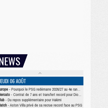
NEWS
JEUDI 06 AOÛT
urope
- Pourquoi le PSG redémarre 2026/27 au 4e rang du coefficient UEFA
ercato
- Contrat de 7 ans et transfert record pour Diomandé loin du PSG
lub
- Du repos supplémentaire pour Hakimi
atch
- Aston Villa privé de sa recrue record face au PSG