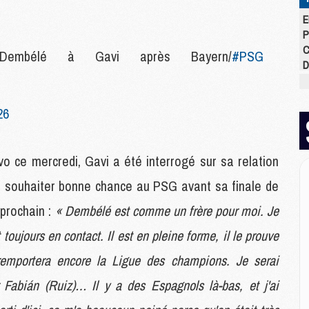
E
P
C
Dembélé à Gavi après Bayern/
#PSG
D
M
M
M
26
M
M
M
o ce mercredi, Gavi a été interrogé sur sa relation
ur souhaiter bonne chance au PSG avant sa finale de
M
prochain :
« Dembélé est comme un frère pour moi. Je
M
C
t toujours en contact. Il est en pleine forme, il le prouve
M
l remportera encore la Ligue des champions. Je serai
C
M
 Fabián (Ruiz)… Il y a des Espagnols là-bas, et j'ai
M