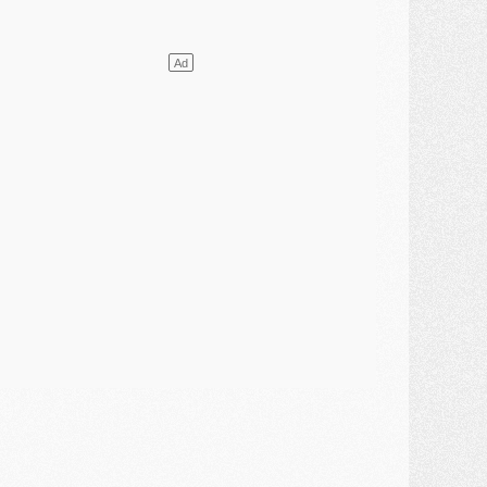
lub
- [MAJ] Ndjantou et deux jeunes du PSG annoncés dans un tournoi U21
ercato
- L'étonnante piste Suzuki confirmée et onéreuse
JEUDI 30 JUILLET
élections
- Ancelotti fait le ménage au Brésil mais veut garder Marquinhos
ercato
- Le statu quo du milieu du PSG se précise
lub
- Le PSG plutôt que la FIFA pour Al-Khelaïfi, poussé par l'UEFA ?
ercato
- Le PSG presserait Ferran Torres de se décider, deux pistes de secours
lub
- Déguisements, shopping, double scouting, Luis Campos dévoile ses méthodes
ercato
- Kroupi retiré du mercato
ercato
- Enfin une avancée dans le transfert d'Akliouche
MERCREDI 29 JUILLET
ercato
- Ferran Torres priorité du PSG, mais ouvert à tout
ercato
- Première offre de Liverpool en approche pour Barcola
ercato
- Le montant du transfert de Kolo Muani se précise, la formule aussi
ercato
- Kolo Muani attendu en Italie, son transfert débloqué
ercato
- Monaco a encore repoussé une offre du PSG pour Akliouche
ercato
- Liverpool presque d'accord avec Barcola, le PSG pas du tout
ercato
- Moment décisif pour le transfert de Kolo Muani