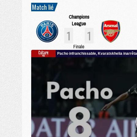
Match lié
Champions
League
1
1
Finale