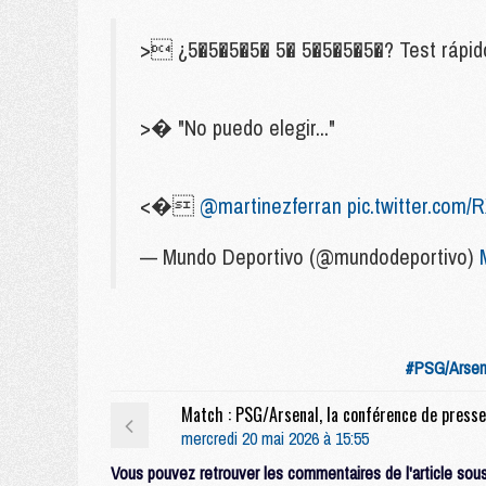
> ¿5�5�5�5� 5� 5�5�5�5�? Test rápido
>� "No puedo elegir..."
<�
@martinezferran
pic.twitter.com
— Mundo Deportivo (@mundodeportivo)
#PSG/Arsen
mercredi 20 mai 2026 à 15:55
Vous pouvez retrouver les commentaires de l'article sous 