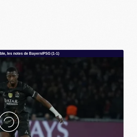
M
C
M
M
F
C
M
P
M
C
R
M
M
C