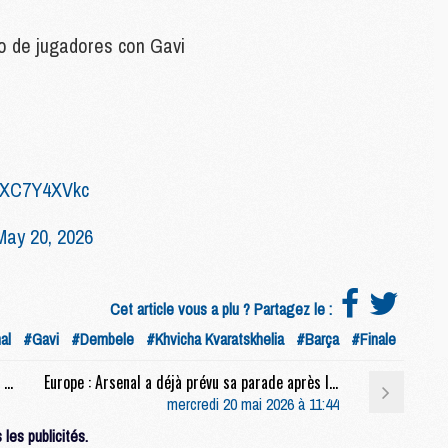
C
M
 de jugadores con Gavi
S
M
C
M
/RXC7Y4XVkc
C
M
May 20, 2026
M
Cet article vous a plu ? Partagez le :
M
M
al
#Gavi
#Dembele
#Khvicha Kvaratskhelia
#Barça
#Finale
M
M
Match : PSG/Arsenal, la conférence de presse de Luis Enrique et l'entraînement entier en live video
Europe : Arsenal a déjà prévu sa parade après la Champions League
M
mercredi 20 mai 2026 à 11:44
M
les publicités.
M