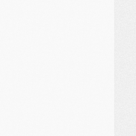
MARDI 28 JUILLET
ercato
- Des intermédiaires ont tenté de relancer Diomande au PSG
lub
- Au moins neuf jeunes conviés à l'entraînement des pros
ercato
- Une partie du communiqué du PSG sur Diomande expliquée
ercato
- Barcola futur plus gros transfert de l'été ?
ormation
- Retour sur la saison des U17 du PSG en 7 chiffres clés
lub
- Le PSG connaît ses premiers matches de septembre
ercato
- Un troisième prêt bouclé par le PSG
LUNDI 27 JUILLET
odcast
- Podcast CulturePSG à 22h : Mercato (Barcola, Diomande, etc)
ercato
- La prolongation de Dembélé au PSG dans la dernière ligne droite
lub
- Le PSG a fait sa reprise avec... 9 joueurs
és. sociaux
- Les Portugais du PSG réunis pendant leurs vacances
ercato
- Le PSG avance sur la piste Suzuki
ercato
- Après Digne, un autre défenseur en approche au PSG ?
lub
- Une petite quinzaine de joueurs attendus pour la reprise de l'entraînement du PSG
DIMANCHE 26 JUILLET