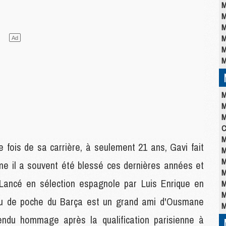
M
M
M
M
M
M
M
M
M
C
M
 fois de sa carrière, à seulement 21 ans, Gavi fait
M
M
me il a souvent été blessé ces dernières années et
M
Lancé en sélection espagnole par Luis Enrique en
M
M
ieu de poche du Barça est un grand ami d'Ousmane
M
rendu hommage après la qualification parisienne à