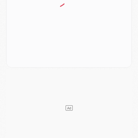
MARDI 04 AOÛT
Europe
- Les chapeaux provisoires de la Ligue des champions 2026/27
Podcast
- Podcast CulturePSG : Akliouche présenté par un fan de Monaco
Club
- Le PSG dévoile sa première collection d'entraînement pour 2026/2027
Discipline
- Un arbitre inattendu, mais porte-bonheur pour Lens/PSG
Match
- Majorque/PSG, sur quelle chaine et à quelle heure regarder le match ?
Mercato
- Le plan du PSG pour Suzuki et Chevalier se précise
Mercato
- L'Ajax refuse la première offre du PSG pour Godts
Mercato
- Le PSG veut accélérer, Ferran Torres temporise
Mercato
- Liverpool encore très loin du compte pour Barcola
LUNDI 03 AOÛT
Match
- Podcast CulturePSG : Mercato (Godts, Suzuki, Akliouche, Barcola, etc)
Mercato
- L'Ajax attend bien plus de 45M pour Mika Godts
Club
- Quatre retours importants dans le groupe du PSG, et un plus discret
Mercato
- Ayari file en Ligue 2
Club
- Le PSG s'associe avec un géant de la tech
Mercato
- Vu d'Italie, le transfert de Suzuki au PSG est bien engagé
Mercato
- Ferran Torres ne serait pas à vendre, mais...