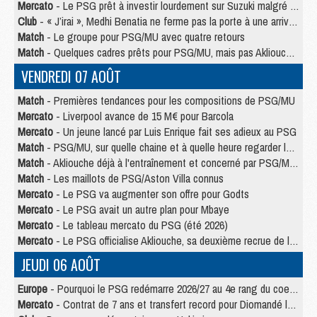
Mercato
- Le PSG prêt à investir lourdement sur Suzuki malgré Safonov et Chevalier
Club
- « J’irai », Medhi Benatia ne ferme pas la porte à une arrivée au PSG
Match
- Le groupe pour PSG/MU avec quatre retours
Match
- Quelques cadres prêts pour PSG/MU, mais pas Akliouche ?
VENDREDI 07 AOÛT
Match
- Premières tendances pour les compositions de PSG/MU
Mercato
- Liverpool avance de 15 M€ pour Barcola
Mercato
- Un jeune lancé par Luis Enrique fait ses adieux au PSG
Match
- PSG/MU, sur quelle chaine et à quelle heure regarder le match ?
Match
- Akliouche déjà à l'entraînement et concerné par PSG/MU ?
Match
- Les maillots de PSG/Aston Villa connus
Mercato
- Le PSG va augmenter son offre pour Godts
Mercato
- Le PSG avait un autre plan pour Mbaye
Mercato
- Le tableau mercato du PSG (été 2026)
Mercato
- Le PSG officialise Akliouche, sa deuxième recrue de l’été
JEUDI 06 AOÛT
Europe
- Pourquoi le PSG redémarre 2026/27 au 4e rang du coefficient UEFA
Mercato
- Contrat de 7 ans et transfert record pour Diomandé loin du PSG