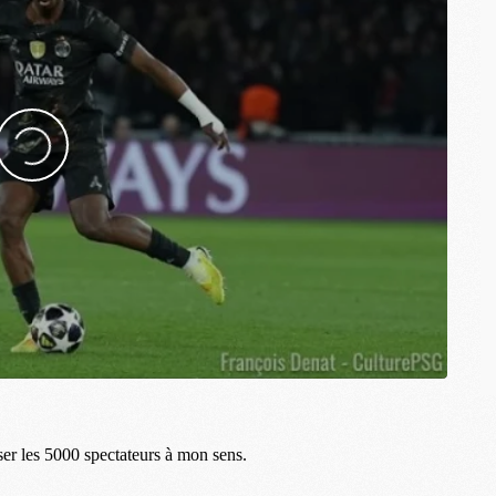
M
C
M
M
M
M
M
M
C
C
M
S
M
C
M
C