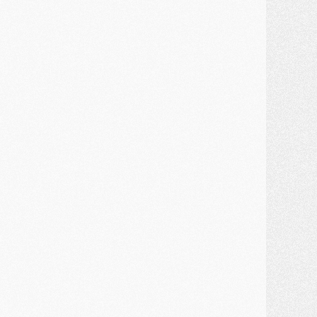
ercato
- Kroupi retiré du mercato
ercato
- Enfin une avancée dans le transfert d'Akliouche
MERCREDI 29 JUILLET
ercato
- Ferran Torres priorité du PSG, mais ouvert à tout
ercato
- Première offre de Liverpool en approche pour Barcola
ercato
- Le montant du transfert de Kolo Muani se précise, la formule aussi
ercato
- Kolo Muani attendu en Italie, son transfert débloqué
ercato
- Monaco a encore repoussé une offre du PSG pour Akliouche
ercato
- Liverpool presque d'accord avec Barcola, le PSG pas du tout
ercato
- Moment décisif pour le transfert de Kolo Muani
MARDI 28 JUILLET
ercato
- Des intermédiaires ont tenté de relancer Diomande au PSG
lub
- Au moins neuf jeunes conviés à l'entraînement des pros
ercato
- Une partie du communiqué du PSG sur Diomande expliquée
ercato
- Barcola futur plus gros transfert de l'été ?
ormation
- Retour sur la saison des U17 du PSG en 7 chiffres clés
lub
- Le PSG connaît ses premiers matches de septembre
ercato
- Un troisième prêt bouclé par le PSG