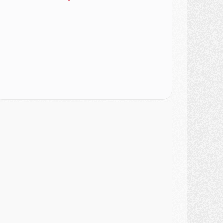
ercato
- Le PSG veut accélérer, Ferran Torres temporise
ercato
- Liverpool encore très loin du compte pour Barcola
LUNDI 03 AOÛT
atch
- Podcast CulturePSG : Mercato (Godts, Suzuki, Akliouche, Barcola, etc)
ercato
- L'Ajax attend bien plus de 45M pour Mika Godts
lub
- Quatre retours importants dans le groupe du PSG, et un plus discret
ercato
- Ayari file en Ligue 2
lub
- Le PSG s'associe avec un géant de la tech
ercato
- Vu d'Italie, le transfert de Suzuki au PSG est bien engagé
ercato
- Ferran Torres ne serait pas à vendre, mais...
urope
- Gros coup dur pour Aston Villa avant de croiser le PSG
DIMANCHE 02 AOÛT
ercato
- Le transfert de Kolo Muani à la Juventus est officiel
ercato
- [MAJ] Le PSG a fait une grosse offre à Parme pour Suzuki
ercato
- Le PSG a envoyé une première offre pour Mika Godts
lub
- Après Pacho, d'autres retours en vue
ercato
- Changement de dernière minute pour Kolo Muani
SAMEDI 01 AOÛT