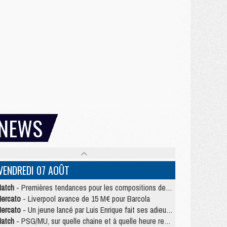
NEWS
VENDREDI 07 AOÛT
atch
- Premières tendances pour les compositions de PSG/MU
ercato
- Liverpool avance de 15 M€ pour Barcola
ercato
- Un jeune lancé par Luis Enrique fait ses adieux au PSG
atch
- PSG/MU, sur quelle chaine et à quelle heure regarder le match ?