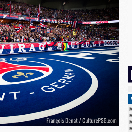
M
M
M
M