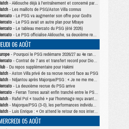
atch
- Akliouche déjà à l'entraînement et concerné par PSG/MU ?
atch
- Les maillots de PSG/Aston Villa connus
ercato
- Le PSG va augmenter son offre pour Godts
ercato
- Le PSG avait un autre plan pour Mbaye
ercato
- Le tableau mercato du PSG (été 2026)
ercato
- Le PSG officialise Akliouche, sa deuxième recrue de l’été
JEUDI 06 AOÛT
urope
- Pourquoi le PSG redémarre 2026/27 au 4e rang du coefficient UEFA
ercato
- Contrat de 7 ans et transfert record pour Diomandé loin du PSG
lub
- Du repos supplémentaire pour Hakimi
atch
- Aston Villa privé de sa recrue record face au PSG
atch
- Ndjantou après Majorque/PSG : « Je ne me mets pas de plafond »
ercato
- La deuxième recrue du PSG arrive
ercato
- Ferran Torres aurait enfin tranché entre le PSG et le Barça
atch
- Rafel Pol « touché » par l'hommage reçu avant Majorque/PSG
atch
- Majorque/PSG (3-0), les performances individuelles
atch
- Luis Enrique : « On attend le retour de nos internationaux »
MERCREDI 05 AOÛT