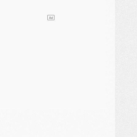
ercato
- L'agent de Mika Godts confirme un accord avec le PSG
lub
- Quels numéros de maillot pour Akliouche et Digne au PSG ?
atch
- Un hommage prévu lors de Brest/PSG
ercato
- Le PSG et le Barça ont rendez-vous pour Ferran Torres
ercato
- Guéla Doué dans les listes du PSG
ercato
- Le transfert de Mika Godts au PSG en bonne voie
VENDREDI 31 JUILLET
atch
- Un diffuseur annoncé pour les deux premiers matchs amicaux du PSG
ercato
- Le transfert d'Akliouche au PSG bouclé, le montant se précise
lub
- Un retour majeur dans le groupe du PSG
lub
- [MAJ] Ndjantou et deux jeunes du PSG annoncés dans un tournoi U21
ercato
- L'étonnante piste Suzuki confirmée et onéreuse
JEUDI 30 JUILLET
élections
- Ancelotti fait le ménage au Brésil mais veut garder Marquinhos
ercato
- Le statu quo du milieu du PSG se précise
lub
- Le PSG plutôt que la FIFA pour Al-Khelaïfi, poussé par l'UEFA ?
ercato
- Le PSG presserait Ferran Torres de se décider, deux pistes de secours
lub
- Déguisements, shopping, double scouting, Luis Campos dévoile ses méthodes