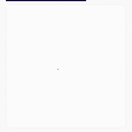
Match
- Majorque/PSG, quelle compo pour le premier match de la saison 2026/27 ?
MARDI 04 AOÛT
Europe
- Les chapeaux provisoires de la Ligue des champions 2026/27
Podcast
- Podcast CulturePSG : Akliouche présenté par un fan de Monaco
Club
- Le PSG dévoile sa première collection d'entraînement pour 2026/2027
Discipline
- Un arbitre inattendu, mais porte-bonheur pour Lens/PSG
Match
- Majorque/PSG, sur quelle chaine et à quelle heure regarder le match ?
Mercato
- Le plan du PSG pour Suzuki et Chevalier se précise
Mercato
- L'Ajax refuse la première offre du PSG pour Godts
Mercato
- Le PSG veut accélérer, Ferran Torres temporise
Mercato
- Liverpool encore très loin du compte pour Barcola
LUNDI 03 AOÛT
Match
- Podcast CulturePSG : Mercato (Godts, Suzuki, Akliouche, Barcola, etc)
Mercato
- L'Ajax attend bien plus de 45M pour Mika Godts
Club
- Quatre retours importants dans le groupe du PSG, et un plus discret
Mercato
- Ayari file en Ligue 2
Club
- Le PSG s'associe avec un géant de la tech
Mercato
- Vu d'Italie, le transfert de Suzuki au PSG est bien engagé