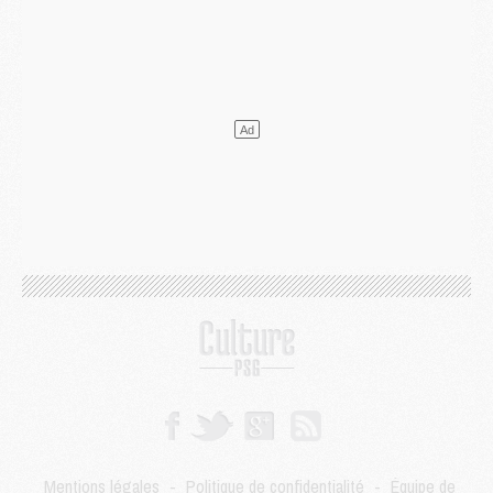
Mercato
- Ferran Torres ne serait pas à vendre, mais...
Europe
- Gros coup dur pour Aston Villa avant de croiser le PSG
DIMANCHE 02 AOÛT
Mercato
- Le transfert de Kolo Muani à la Juventus est officiel
Mercato
- [MAJ] Le PSG a fait une grosse offre à Parme pour Suzuki
Mercato
- Le PSG a envoyé une première offre pour Mika Godts
Club
- Après Pacho, d'autres retours en vue
Mercato
- Changement de dernière minute pour Kolo Muani
SAMEDI 01 AOÛT
Mercato
- L'agent de Mika Godts confirme un accord avec le PSG
Club
- Quels numéros de maillot pour Akliouche et Digne au PSG ?
Match
- Un hommage prévu lors de Brest/PSG
Mercato
- Le PSG et le Barça ont rendez-vous pour Ferran Torres
Mercato
- Guéla Doué dans les listes du PSG
Mercato
- Le transfert de Mika Godts au PSG en bonne voie
VENDREDI 31 JUILLET
Match
- Un diffuseur annoncé pour les deux premiers matchs amicaux du PSG
Mentions légales
-
Politique de confidentialité
-
Équipe de