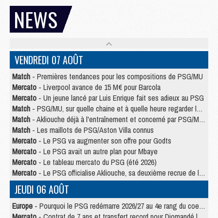
NEWS
VENDREDI 07 AOÛT
Match
- Premières tendances pour les compositions de PSG/MU
Mercato
- Liverpool avance de 15 M€ pour Barcola
Mercato
- Un jeune lancé par Luis Enrique fait ses adieux au PSG
Match
- PSG/MU, sur quelle chaine et à quelle heure regarder le match ?
Match
- Akliouche déjà à l'entraînement et concerné par PSG/MU ?
Match
- Les maillots de PSG/Aston Villa connus
Mercato
- Le PSG va augmenter son offre pour Godts
Mercato
- Le PSG avait un autre plan pour Mbaye
Mercato
- Le tableau mercato du PSG (été 2026)
Mercato
- Le PSG officialise Akliouche, sa deuxième recrue de l’été
JEUDI 06 AOÛT
Europe
- Pourquoi le PSG redémarre 2026/27 au 4e rang du coefficient UEFA
Mercato
- Contrat de 7 ans et transfert record pour Diomandé loin du PSG