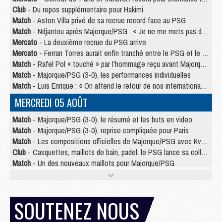
Club
- Du repos supplémentaire pour Hakimi
Match
- Aston Villa privé de sa recrue record face au PSG
Match
- Ndjantou après Majorque/PSG : « Je ne me mets pas de plafond »
Mercato
- La deuxième recrue du PSG arrive
Mercato
- Ferran Torres aurait enfin tranché entre le PSG et le Barça
Match
- Rafel Pol « touché » par l'hommage reçu avant Majorque/PSG
Match
- Majorque/PSG (3-0), les performances individuelles
Match
- Luis Enrique : « On attend le retour de nos internationaux »
MERCREDI 05 AOÛT
Match
- Majorque/PSG (3-0), le résumé et les buts en video
Match
- Majorque/PSG (3-0), reprise compliquée pour Paris
Match
- Les compositions officielles de Majorque/PSG avec Kvara et de nombreux jeunes
Club
- Casquettes, maillots de bain, padel, le PSG lance sa collection été
Match
- Un des nouveaux maillots pour Majorque/PSG
Mercato
- Le PSG prépare une nouvelle offre pour Suzuki
Mercato
- Le transfert de Ferran Torres au PSG réglé avant le 12 août ?
Match
- Le groupe pour Majorque/PSG avec 11 absents
SOUTENEZ NOUS
Mercato
- Le PSG officialise un quatrième prêt
Mercato
- Liverpool ne veut pas que Barcola au PSG