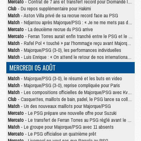
Mercato
- Contrat de 7 ans et transfert record pour Diomandé loin du PSG
Club
- Du repos supplémentaire pour Hakimi
Match
- Aston Villa privé de sa recrue record face au PSG
Match
- Ndjantou après Majorque/PSG : « Je ne me mets pas de plafond »
Mercato
- La deuxième recrue du PSG arrive
Mercato
- Ferran Torres aurait enfin tranché entre le PSG et le Barça
Match
- Rafel Pol « touché » par l'hommage reçu avant Majorque/PSG
Match
- Majorque/PSG (3-0), les performances individuelles
Match
- Luis Enrique : « On attend le retour de nos internationaux »
MERCREDI 05 AOÛT
Match
- Majorque/PSG (3-0), le résumé et les buts en video
Match
- Majorque/PSG (3-0), reprise compliquée pour Paris
Match
- Les compositions officielles de Majorque/PSG avec Kvara et de nombreux jeunes
Club
- Casquettes, maillots de bain, padel, le PSG lance sa collection été
Match
- Un des nouveaux maillots pour Majorque/PSG
Mercato
- Le PSG prépare une nouvelle offre pour Suzuki
Mercato
- Le transfert de Ferran Torres au PSG réglé avant le 12 août ?
Match
- Le groupe pour Majorque/PSG avec 11 absents
Mercato
- Le PSG officialise un quatrième prêt
Mercato
- Liverpool ne veut pas que Barcola au PSG