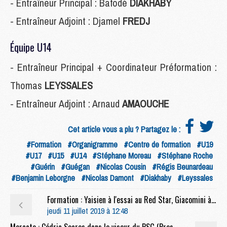
- Entraîneur Principal : Bafodé
DIAKHABY
- Entraîneur Adjoint : Djamel
FREDJ
Équipe U14
- Entraîneur Principal + Coordinateur Préformation :
Thomas
LEYSSALES
- Entraîneur Adjoint : Arnaud
AMAOUCHE
Cet article vous a plu ? Partagez le :
#Formation
#Organigramme
#Centre de formation
#U19
#U17
#U15
#U14
#Stéphane Moreau
#Stéphane Roche
#Guérin
#Guégan
#Nicolas Cousin
#Régis Beunardeau
#Benjamin Leborgne
#Nicolas Damont
#Diakhaby
#Leyssales
Formation : Yaisien à l'essai au Red Star, Giacomini à Bastia-Borgo
jeudi 11 juillet 2019 à 12:48
Mercato : Cédric Soares dans le viseur du PSG (Presse port.)