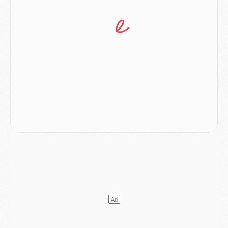
Mercato
- Vu d'Italie, le transfert de Suzuki au PSG est bien engagé
Mercato
- Ferran Torres ne serait pas à vendre, mais...
Europe
- Gros coup dur pour Aston Villa avant de croiser le PSG
DIMANCHE 02 AOÛT
Mercato
- Le transfert de Kolo Muani à la Juventus est officiel
Mercato
- [MAJ] Le PSG a fait une grosse offre à Parme pour Suzuki
Mercato
- Le PSG a envoyé une première offre pour Mika Godts
Club
- Après Pacho, d'autres retours en vue
Mercato
- Changement de dernière minute pour Kolo Muani
SAMEDI 01 AOÛT
Mercato
- L'agent de Mika Godts confirme un accord avec le PSG
Club
- Quels numéros de maillot pour Akliouche et Digne au PSG ?
Match
- Un hommage prévu lors de Brest/PSG
Mercato
- Le PSG et le Barça ont rendez-vous pour Ferran Torres
Mercato
- Guéla Doué dans les listes du PSG
Mercato
- Le transfert de Mika Godts au PSG en bonne voie
VENDREDI 31 JUILLET