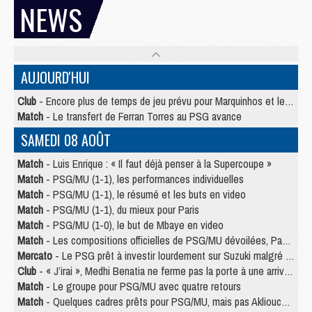
NEWS
AUJOURD'HUI
Club
- Encore plus de temps de jeu prévu pour Marquinhos et les Portugais en Supercoupe
Match
- Le transfert de Ferran Torres au PSG avance
SAMEDI 08 AOÛT
Match
- Luis Enrique : « Il faut déjà penser à la Supercoupe »
Match
- PSG/MU (1-1), les performances individuelles
Match
- PSG/MU (1-1), le résumé et les buts en video
Match
- PSG/MU (1-1), du mieux pour Paris
Match
- PSG/MU (1-0), le but de Mbaye en video
Match
- Les compositions officielles de PSG/MU dévoilées, Pacho titulaire
Mercato
- Le PSG prêt à investir lourdement sur Suzuki malgré Safonov et Chevalier
Club
- « J’irai », Medhi Benatia ne ferme pas la porte à une arrivée au PSG
Match
- Le groupe pour PSG/MU avec quatre retours
Match
- Quelques cadres prêts pour PSG/MU, mais pas Akliouche ?