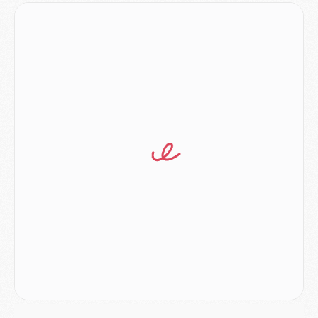
Mercato
- Ferran Torres aurait enfin tranché entre le PSG et le Barça
Match
- Rafel Pol « touché » par l'hommage reçu avant Majorque/PSG
Match
- Majorque/PSG (3-0), les performances individuelles
Match
- Luis Enrique : « On attend le retour de nos internationaux »
MERCREDI 05 AOÛT
Match
- Majorque/PSG (3-0), le résumé et les buts en video
Match
- Majorque/PSG (3-0), reprise compliquée pour Paris
Match
- Les compositions officielles de Majorque/PSG avec Kvara et de nombreux jeunes
Club
- Casquettes, maillots de bain, padel, le PSG lance sa collection été
Match
- Un des nouveaux maillots pour Majorque/PSG
Mercato
- Le PSG prépare une nouvelle offre pour Suzuki
Mercato
- Le transfert de Ferran Torres au PSG réglé avant le 12 août ?
Match
- Le groupe pour Majorque/PSG avec 11 absents
Mercato
- Le PSG officialise un quatrième prêt
Mercato
- Liverpool ne veut pas que Barcola au PSG
Match
- Majorque/PSG, quelle compo pour le premier match de la saison 2026/27 ?
MARDI 04 AOÛT
Europe
- Les chapeaux provisoires de la Ligue des champions 2026/27
Podcast
- Podcast CulturePSG : Akliouche présenté par un fan de Monaco