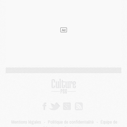
Club
- Le PSG dévoile sa première collection d'entraînement pour 2026/2027
Discipline
- Un arbitre inattendu, mais porte-bonheur pour Lens/PSG
Match
- Majorque/PSG, sur quelle chaine et à quelle heure regarder le match ?
Mercato
- Le plan du PSG pour Suzuki et Chevalier se précise
Mercato
- L'Ajax refuse la première offre du PSG pour Godts
Mercato
- Le PSG veut accélérer, Ferran Torres temporise
Mercato
- Liverpool encore très loin du compte pour Barcola
LUNDI 03 AOÛT
Match
- Podcast CulturePSG : Mercato (Godts, Suzuki, Akliouche, Barcola, etc)
Mercato
- L'Ajax attend bien plus de 45M pour Mika Godts
Club
- Quatre retours importants dans le groupe du PSG, et un plus discret
Mercato
- Ayari file en Ligue 2
Club
- Le PSG s'associe avec un géant de la tech
Mercato
- Vu d'Italie, le transfert de Suzuki au PSG est bien engagé
Mercato
- Ferran Torres ne serait pas à vendre, mais...
Europe
- Gros coup dur pour Aston Villa avant de croiser le PSG
DIMANCHE 02 AOÛT
Mentions légales
-
Politique de confidentialité
-
Équipe de
Mercato
- Le transfert de Kolo Muani à la Juventus est officiel