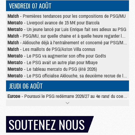
VENDREDI 07 AOÛT
Match
- Premières tendances pour les compositions de PSG/MU
Mercato
- Liverpool avance de 15 M€ pour Barcola
Mercato
- Un jeune lancé par Luis Enrique fait ses adieux au PSG
Match
- PSG/MU, sur quelle chaine et à quelle heure regarder le match ?
Match
- Akliouche déjà à l'entraînement et concerné par PSG/MU ?
Match
- Les maillots de PSG/Aston Villa connus
Mercato
- Le PSG va augmenter son offre pour Godts
Mercato
- Le PSG avait un autre plan pour Mbaye
Mercato
- Le tableau mercato du PSG (été 2026)
Mercato
- Le PSG officialise Akliouche, sa deuxième recrue de l’été
JEUDI 06 AOÛT
Europe
- Pourquoi le PSG redémarre 2026/27 au 4e rang du coefficient UEFA
Mercato
- Contrat de 7 ans et transfert record pour Diomandé loin du PSG
Club
- Du repos supplémentaire pour Hakimi
Match
- Aston Villa privé de sa recrue record face au PSG
SOUTENEZ NOUS
Match
- Ndjantou après Majorque/PSG : « Je ne me mets pas de plafond »
Mercato
- La deuxième recrue du PSG arrive