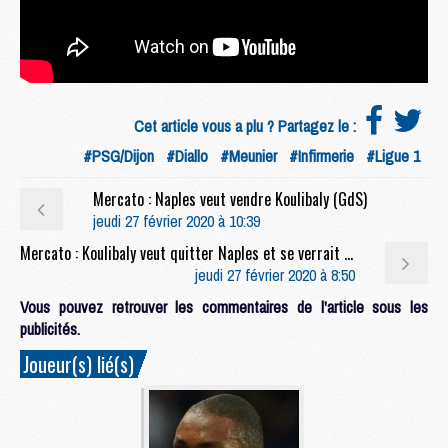
Cet article vous a plu ? Partagez le :
#PSG/Dijon
#Diallo
#Meunier
#Infirmerie
#Ligue 1
Mercato : Naples veut vendre Koulibaly (GdS)
jeudi 27 février 2020 à 10:39
Mercato : Koulibaly veut quitter Naples et se verrait bien au PSG (LP)
jeudi 27 février 2020 à 8:50
Vous pouvez retrouver les commentaires de l'article sous les
publicités.
Joueur(s) lié(s)