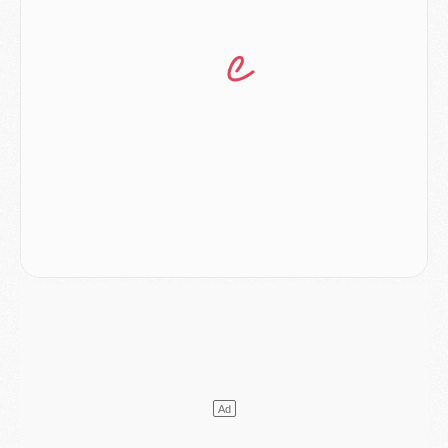
Match
- Majorque/PSG (3-0), reprise compliquée pour Paris
Match
- Les compositions officielles de Majorque/PSG avec Kvara et de nombreux jeunes
Club
- Casquettes, maillots de bain, padel, le PSG lance sa collection été
Match
- Un des nouveaux maillots pour Majorque/PSG
Mercato
- Le PSG prépare une nouvelle offre pour Suzuki
Mercato
- Le transfert de Ferran Torres au PSG réglé avant le 12 août ?
Match
- Le groupe pour Majorque/PSG avec 11 absents
Mercato
- Le PSG officialise un quatrième prêt
Mercato
- Liverpool ne veut pas que Barcola au PSG
Match
- Majorque/PSG, quelle compo pour le premier match de la saison 2026/27 ?
MARDI 04 AOÛT
Europe
- Les chapeaux provisoires de la Ligue des champions 2026/27
Podcast
- Podcast CulturePSG : Akliouche présenté par un fan de Monaco
Club
- Le PSG dévoile sa première collection d'entraînement pour 2026/2027
Discipline
- Un arbitre inattendu, mais porte-bonheur pour Lens/PSG
Match
- Majorque/PSG, sur quelle chaine et à quelle heure regarder le match ?
Mercato
- Le plan du PSG pour Suzuki et Chevalier se précise
Mercato
- L'Ajax refuse la première offre du PSG pour Godts
Mercato
- Le PSG veut accélérer, Ferran Torres temporise