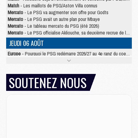
Match
- Les maillots de PSG/Aston Villa connus
Mercato
- Le PSG va augmenter son offre pour Godts
Mercato
- Le PSG avait un autre plan pour Mbaye
Mercato
- Le tableau mercato du PSG (été 2026)
Mercato
- Le PSG officialise Akliouche, sa deuxième recrue de l’été
JEUDI 06 AOÛT
Europe
- Pourquoi le PSG redémarre 2026/27 au 4e rang du coefficient UEFA
Mercato
- Contrat de 7 ans et transfert record pour Diomandé loin du PSG
Club
- Du repos supplémentaire pour Hakimi
Match
- Aston Villa privé de sa recrue record face au PSG
SOUTENEZ NOUS
Match
- Ndjantou après Majorque/PSG : « Je ne me mets pas de plafond »
Mercato
- La deuxième recrue du PSG arrive
Mercato
- Ferran Torres aurait enfin tranché entre le PSG et le Barça
Match
- Rafel Pol « touché » par l'hommage reçu avant Majorque/PSG
Match
- Majorque/PSG (3-0), les performances individuelles
Match
- Luis Enrique : « On attend le retour de nos internationaux »
MERCREDI 05 AOÛT
Match
- Majorque/PSG (3-0), le résumé et les buts en video