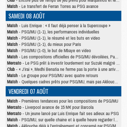
Club
- Encore plus de temps de jeu prévu pour Marquinhos et les Portugais en Supercoupe
Match
- Le transfert de Ferran Torres au PSG avance
SAMEDI 08 AOÛT
Match
- Luis Enrique : « Il faut déjà penser à la Supercoupe »
Match
- PSG/MU (1-1), les performances individuelles
Match
- PSG/MU (1-1), le résumé et les buts en video
Match
- PSG/MU (1-1), du mieux pour Paris
Match
- PSG/MU (1-0), le but de Mbaye en video
Match
- Les compositions officielles de PSG/MU dévoilées, Pacho titulaire
Mercato
- Le PSG prêt à investir lourdement sur Suzuki malgré Safonov et Chevalier
Club
- « J’irai », Medhi Benatia ne ferme pas la porte à une arrivée au PSG
Match
- Le groupe pour PSG/MU avec quatre retours
Match
- Quelques cadres prêts pour PSG/MU, mais pas Akliouche ?
VENDREDI 07 AOÛT
Match
- Premières tendances pour les compositions de PSG/MU
Mercato
- Liverpool avance de 15 M€ pour Barcola
Mercato
- Un jeune lancé par Luis Enrique fait ses adieux au PSG
Match
- PSG/MU, sur quelle chaine et à quelle heure regarder le match ?
Match
- Akliouche déjà à l'entraînement et concerné par PSG/MU ?