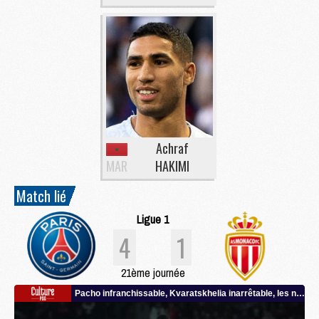
Achraf
MAR
HAKIMI
Match lié
Ligue 1
4
1
21ème journée