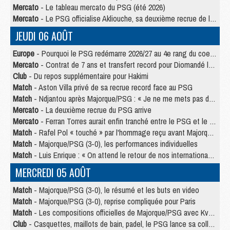
Mercato
- Le tableau mercato du PSG (été 2026)
Mercato
- Le PSG officialise Akliouche, sa deuxième recrue de l’été
JEUDI 06 AOÛT
Europe
- Pourquoi le PSG redémarre 2026/27 au 4e rang du coefficient UEFA
Mercato
- Contrat de 7 ans et transfert record pour Diomandé loin du PSG
Club
- Du repos supplémentaire pour Hakimi
Match
- Aston Villa privé de sa recrue record face au PSG
Match
- Ndjantou après Majorque/PSG : « Je ne me mets pas de plafond »
Mercato
- La deuxième recrue du PSG arrive
Mercato
- Ferran Torres aurait enfin tranché entre le PSG et le Barça
Match
- Rafel Pol « touché » par l'hommage reçu avant Majorque/PSG
Match
- Majorque/PSG (3-0), les performances individuelles
Match
- Luis Enrique : « On attend le retour de nos internationaux »
MERCREDI 05 AOÛT
Match
- Majorque/PSG (3-0), le résumé et les buts en video
Match
- Majorque/PSG (3-0), reprise compliquée pour Paris
Match
- Les compositions officielles de Majorque/PSG avec Kvara et de nombreux jeunes
Club
- Casquettes, maillots de bain, padel, le PSG lance sa collection été