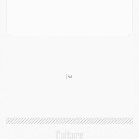
Match
- Podcast CulturePSG : Mercato (Godts, Suzuki, Akliouche, Barcola, etc)
Mercato
- L'Ajax attend bien plus de 45M pour Mika Godts
Club
- Quatre retours importants dans le groupe du PSG, et un plus discret
Mercato
- Ayari file en Ligue 2
Club
- Le PSG s'associe avec un géant de la tech
Mercato
- Vu d'Italie, le transfert de Suzuki au PSG est bien engagé
Mercato
- Ferran Torres ne serait pas à vendre, mais...
Europe
- Gros coup dur pour Aston Villa avant de croiser le PSG
DIMANCHE 02 AOÛT
Mercato
- Le transfert de Kolo Muani à la Juventus est officiel
Mercato
- [MAJ] Le PSG a fait une grosse offre à Parme pour Suzuki
Mercato
- Le PSG a envoyé une première offre pour Mika Godts
Club
- Après Pacho, d'autres retours en vue
Mercato
- Changement de dernière minute pour Kolo Muani
SAMEDI 01 AOÛT
Mercato
- L'agent de Mika Godts confirme un accord avec le PSG
Club
- Quels numéros de maillot pour Akliouche et Digne au PSG ?
Match
- Un hommage prévu lors de Brest/PSG