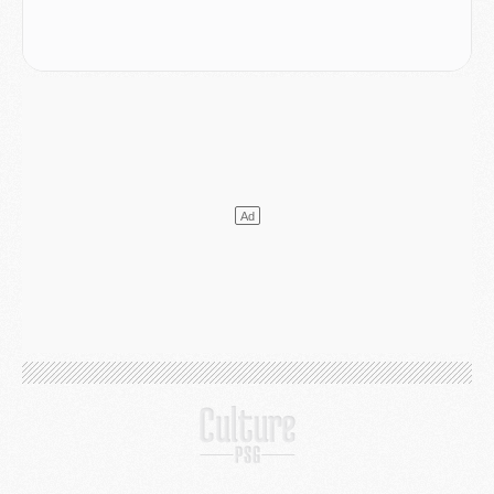
Mercato
- Changement de dernière minute pour Kolo Muani
SAMEDI 01 AOÛT
Mercato
- L'agent de Mika Godts confirme un accord avec le PSG
Club
- Quels numéros de maillot pour Akliouche et Digne au PSG ?
Match
- Un hommage prévu lors de Brest/PSG
Mercato
- Le PSG et le Barça ont rendez-vous pour Ferran Torres
Mercato
- Guéla Doué dans les listes du PSG
Mercato
- Le transfert de Mika Godts au PSG en bonne voie
VENDREDI 31 JUILLET
Match
- Un diffuseur annoncé pour les deux premiers matchs amicaux du PSG
Mercato
- Le transfert d'Akliouche au PSG bouclé, le montant se précise
Club
- Un retour majeur dans le groupe du PSG
Club
- [MAJ] Ndjantou et deux jeunes du PSG annoncés dans un tournoi U21
Mercato
- L'étonnante piste Suzuki confirmée et onéreuse
JEUDI 30 JUILLET
Sélections
- Ancelotti fait le ménage au Brésil mais veut garder Marquinhos
Mercato
- Le statu quo du milieu du PSG se précise