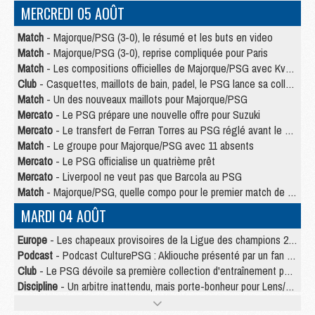
MERCREDI 05 AOÛT
Match
- Majorque/PSG (3-0), le résumé et les buts en video
Match
- Majorque/PSG (3-0), reprise compliquée pour Paris
Match
- Les compositions officielles de Majorque/PSG avec Kvara et de nombreux jeunes
Club
- Casquettes, maillots de bain, padel, le PSG lance sa collection été
Match
- Un des nouveaux maillots pour Majorque/PSG
Mercato
- Le PSG prépare une nouvelle offre pour Suzuki
Mercato
- Le transfert de Ferran Torres au PSG réglé avant le 12 août ?
Match
- Le groupe pour Majorque/PSG avec 11 absents
Mercato
- Le PSG officialise un quatrième prêt
Mercato
- Liverpool ne veut pas que Barcola au PSG
Match
- Majorque/PSG, quelle compo pour le premier match de la saison 2026/27 ?
MARDI 04 AOÛT
Europe
- Les chapeaux provisoires de la Ligue des champions 2026/27
Podcast
- Podcast CulturePSG : Akliouche présenté par un fan de Monaco
Club
- Le PSG dévoile sa première collection d'entraînement pour 2026/2027
Discipline
- Un arbitre inattendu, mais porte-bonheur pour Lens/PSG
Match
- Majorque/PSG, sur quelle chaine et à quelle heure regarder le match ?