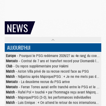
NEWS
AUJOURD'HUI
Europe
- Pourquoi le PSG redémarre 2026/27 au 4e rang du coefficient UEFA
Mercato
- Contrat de 7 ans et transfert record pour Diomandé loin du PSG
Club
- Du repos supplémentaire pour Hakimi
Match
- Aston Villa privé de sa recrue record face au PSG
Match
- Ndjantou après Majorque/PSG : « Je ne me mets pas de plafond »
Mercato
- La deuxième recrue du PSG arrive
Mercato
- Ferran Torres aurait enfin tranché entre le PSG et le Barça
Match
- Rafel Pol « touché » par l'hommage reçu avant Majorque/PSG
Match
- Majorque/PSG (3-0), les performances individuelles
Match
- Luis Enrique : « On attend le retour de nos internationaux »