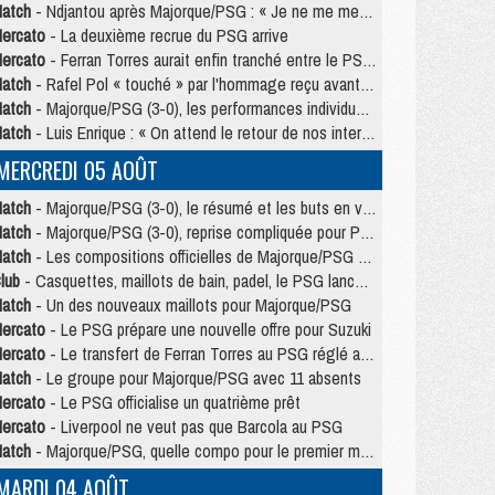
atch
- Ndjantou après Majorque/PSG : « Je ne me mets pas de plafond »
ercato
- La deuxième recrue du PSG arrive
ercato
- Ferran Torres aurait enfin tranché entre le PSG et le Barça
atch
- Rafel Pol « touché » par l'hommage reçu avant Majorque/PSG
atch
- Majorque/PSG (3-0), les performances individuelles
atch
- Luis Enrique : « On attend le retour de nos internationaux »
MERCREDI 05 AOÛT
atch
- Majorque/PSG (3-0), le résumé et les buts en video
atch
- Majorque/PSG (3-0), reprise compliquée pour Paris
atch
- Les compositions officielles de Majorque/PSG avec Kvara et de nombreux jeunes
lub
- Casquettes, maillots de bain, padel, le PSG lance sa collection été
atch
- Un des nouveaux maillots pour Majorque/PSG
ercato
- Le PSG prépare une nouvelle offre pour Suzuki
ercato
- Le transfert de Ferran Torres au PSG réglé avant le 12 août ?
atch
- Le groupe pour Majorque/PSG avec 11 absents
ercato
- Le PSG officialise un quatrième prêt
ercato
- Liverpool ne veut pas que Barcola au PSG
atch
- Majorque/PSG, quelle compo pour le premier match de la saison 2026/27 ?
MARDI 04 AOÛT