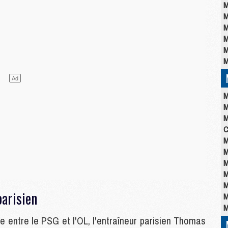
M
M
M
M
M
M
M
M
M
C
M
M
M
M
M
parisien
M
M
gue entre le PSG et l'OL, l'entraîneur parisien Thomas