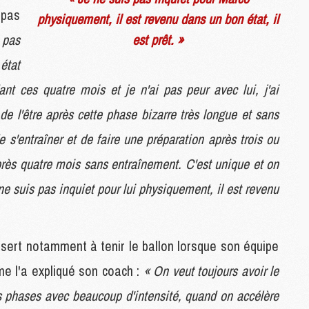
 pas
C
physiquement, il est revenu dans un bon état, il
M
 pas
est prêt. »
état
S
ant ces quatre mois et je n'ai pas peur avec lui, j'ai
M
C
 de l'être après cette phase bizarre très longue et sans
M
C
 s'entraîner et de faire une préparation après trois ou
M
près quatre mois sans entraînement. C'est unique et on
M
 ne suis pas inquiet pour lui physiquement, il est revenu
M
M
en sert notamment à tenir le ballon lorsque son équipe
M
M
mme l'a expliqué son coach :
« On veut toujours avoir le
M
M
es phases avec beaucoup d'intensité, quand on accélère
M