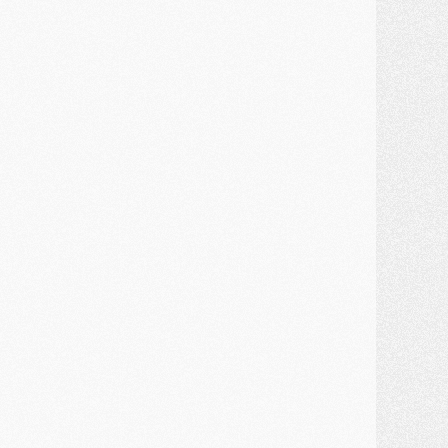
MARDI 28 JUILLET
ercato
- Des intermédiaires ont tenté de relancer Diomande au PSG
lub
- Au moins neuf jeunes conviés à l'entraînement des pros
ercato
- Une partie du communiqué du PSG sur Diomande expliquée
ercato
- Barcola futur plus gros transfert de l'été ?
ormation
- Retour sur la saison des U17 du PSG en 7 chiffres clés
lub
- Le PSG connaît ses premiers matches de septembre
ercato
- Un troisième prêt bouclé par le PSG
LUNDI 27 JUILLET
odcast
- Podcast CulturePSG à 22h : Mercato (Barcola, Diomande, etc)
ercato
- La prolongation de Dembélé au PSG dans la dernière ligne droite
lub
- Le PSG a fait sa reprise avec... 9 joueurs
és. sociaux
- Les Portugais du PSG réunis pendant leurs vacances
ercato
- Le PSG avance sur la piste Suzuki
ercato
- Après Digne, un autre défenseur en approche au PSG ?
lub
- Une petite quinzaine de joueurs attendus pour la reprise de l'entraînement du PSG
DIMANCHE 26 JUILLET