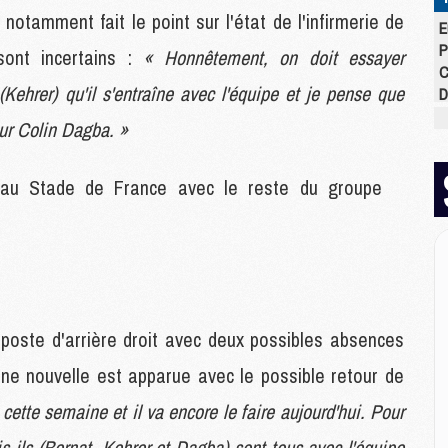
notamment fait le point sur l'état de l'infirmerie de
E
P
sont incertains :
« Honnêtement, on doit essayer
C
(Kehrer) qu'il s'entraîne avec l'équipe et je pense que
D
M
ur Colin Dagba. »
M
M
M
t au Stade de France avec le reste du groupe
M
M
M
M
poste d'arrière droit avec deux possibles absences
C
M
ne nouvelle est apparue avec le possible retour de
C
M
 cette semaine et il va encore le faire aujourd'hui. Pour
M
s ils (Bernat, Kehrer et Dagba) sont tous avec l'équipe