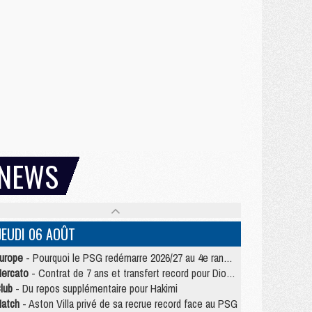
NEWS
JEUDI 06 AOÛT
urope
- Pourquoi le PSG redémarre 2026/27 au 4e rang du coefficient UEFA
ercato
- Contrat de 7 ans et transfert record pour Diomandé loin du PSG
lub
- Du repos supplémentaire pour Hakimi
atch
- Aston Villa privé de sa recrue record face au PSG