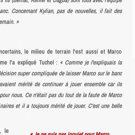
E
banc. Concernant Kylian, pas de nouvelles, il fait des
M
demain. »
M
M
C
M
certains, le milieu de terrain l'est aussi et Marco
mme l'a expliqué Tuchel :
« Comme je l'expliquais la
M
décision super compliquée de laisser Marco sur le banc
C
M
vaient mérité de continuer à jouer ensemble car ils
M
pour nous. Ce n'était pas du tout de la faute de Marco
M
M
naires et il a toujours mérité de jouer. C'est une belle
M
M
, le
« Je ne suis pas inquiet pour Marco
C