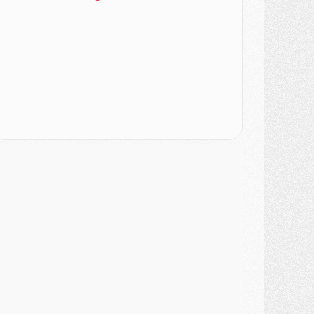
urope
- Gros coup dur pour Aston Villa avant de croiser le PSG
DIMANCHE 02 AOÛT
ercato
- Le transfert de Kolo Muani à la Juventus est officiel
ercato
- [MAJ] Le PSG a fait une grosse offre à Parme pour Suzuki
ercato
- Le PSG a envoyé une première offre pour Mika Godts
lub
- Après Pacho, d'autres retours en vue
ercato
- Changement de dernière minute pour Kolo Muani
SAMEDI 01 AOÛT
ercato
- L'agent de Mika Godts confirme un accord avec le PSG
lub
- Quels numéros de maillot pour Akliouche et Digne au PSG ?
atch
- Un hommage prévu lors de Brest/PSG
ercato
- Le PSG et le Barça ont rendez-vous pour Ferran Torres
ercato
- Guéla Doué dans les listes du PSG
ercato
- Le transfert de Mika Godts au PSG en bonne voie
VENDREDI 31 JUILLET
atch
- Un diffuseur annoncé pour les deux premiers matchs amicaux du PSG
ercato
- Le transfert d'Akliouche au PSG bouclé, le montant se précise
lub
- Un retour majeur dans le groupe du PSG