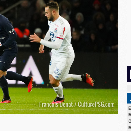
E
M
C
M