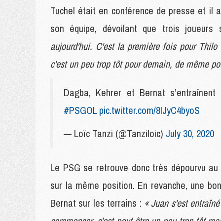
Tuchel était en conférence de presse et il a 
son équipe, dévoilant que trois joueurs 
aujourd'hui. C'est la première fois pour Thilo 
c'est un peu trop tôt pour demain, de même po
Dagba, Kehrer et Bernat s’entraînen
#PSGOL
pic.twitter.com/8IJyC4byoS
— Loïc Tanzi (@Tanziloic)
July 30, 2020
Le PSG se retrouve donc très dépourvu au 
sur la même position. En revanche, une bon
Bernat sur les terrains :
« Juan s'est entraîné
commencer, c'est peut-être un peu trop tôt mai