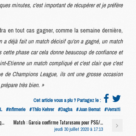
ques minutes, c'est important de récupérer et je préfère
M
C
audra en tout cas gagner, comme la semaine dernière,
M
M
n a déjà fait un match décisif qu'on a gagné, un match
F
s cette phase car cela donne beaucoup de confiance et
C
M
t-Etienne un match compliqué et c'est clair que c'est
pe de Champions League, ils ont une grosse occasion
P
 prépare très bien. »
M
C
R
Cet article vous a plu ? Partagez le :
M
L
#Infirmerie
#Thilo Kehrer
#Dagba
#Juan Bernat
#Verratti
M
C
Infirmerie : Avec Kehrer et Dagba incertains, quel arrière droit pour PSG/OL ?
Match : Garcia confirme Tatarusanu pour PSG/OL
jeudi 30 juillet 2020 à 17:13