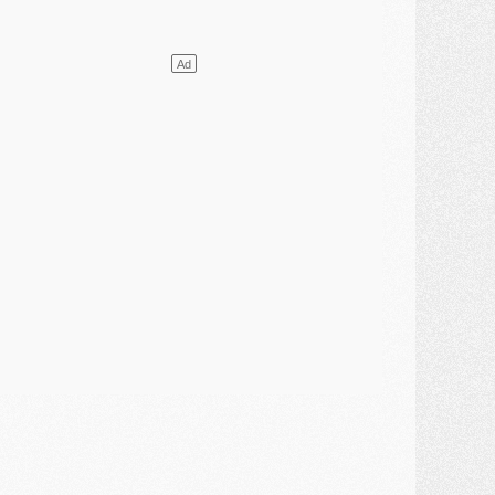
lub
- [MAJ] Ndjantou et deux jeunes du PSG annoncés dans un tournoi U21
ercato
- L'étonnante piste Suzuki confirmée et onéreuse
JEUDI 30 JUILLET
élections
- Ancelotti fait le ménage au Brésil mais veut garder Marquinhos
ercato
- Le statu quo du milieu du PSG se précise
lub
- Le PSG plutôt que la FIFA pour Al-Khelaïfi, poussé par l'UEFA ?
ercato
- Le PSG presserait Ferran Torres de se décider, deux pistes de secours
lub
- Déguisements, shopping, double scouting, Luis Campos dévoile ses méthodes
ercato
- Kroupi retiré du mercato
ercato
- Enfin une avancée dans le transfert d'Akliouche
MERCREDI 29 JUILLET
ercato
- Ferran Torres priorité du PSG, mais ouvert à tout
ercato
- Première offre de Liverpool en approche pour Barcola
ercato
- Le montant du transfert de Kolo Muani se précise, la formule aussi
ercato
- Kolo Muani attendu en Italie, son transfert débloqué
ercato
- Monaco a encore repoussé une offre du PSG pour Akliouche
ercato
- Liverpool presque d'accord avec Barcola, le PSG pas du tout
ercato
- Moment décisif pour le transfert de Kolo Muani