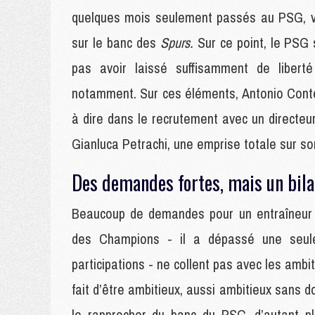
quelques mois seulement passés au PSG, vr
sur le banc des
Spurs.
Sur ce point, le PSG 
pas avoir laissé suffisamment de libert
notamment. Sur ces éléments, Antonio Conte a
à dire dans le recrutement avec un directeu
Gianluca Petrachi, une emprise totale sur so
Des demandes fortes, mais un bila
Beaucoup de demandes pour un entraîneur ré
des Champions - il a dépassé une seule
participations - ne collent pas avec les amb
fait d’être ambitieux, aussi ambitieux sans d
le rapprocher du banc du PSG, d’autant pl