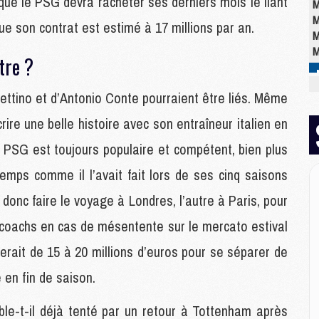
 que le PSG devra racheter ses derniers mois le liant
M
M
 que son contrat est estimé à 17 millions par an.
M
M
utre ?
ettino et d’Antonio Conte pourraient être liés. Même
M
M
rire une belle histoire avec son entraîneur italien en
M
C
du PSG est toujours populaire et compétent, bien plus
M
mps comme il l’avait fait lors de ses cinq saisons
M
M
donc faire le voyage à Londres, l’autre à Paris, pour
M
coachs en cas de mésentente sur le mercato estival
M
M
erait de 15 à 20 millions d’euros pour se séparer de
M
e en fin de saison.
E
ble-t-il déjà tenté par un retour à Tottenham après