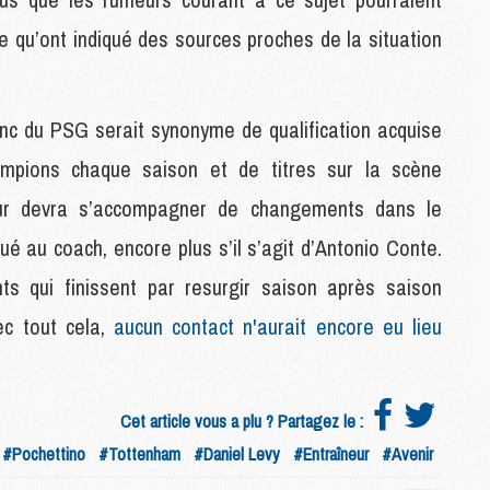
M
e qu’ont indiqué des sources proches de la situation
M
C
M
anc du PSG serait synonyme de qualification acquise
ampions chaque saison et de titres sur la scène
M
C
îneur devra s’accompagner de changements dans le
M
M
ué au coach, encore plus s’il s’agit d’Antonio Conte.
M
s qui finissent par resurgir saison après saison
M
ec tout cela,
aucun contact n'aurait encore eu lieu
M
M
C
Cet article vous a plu ? Partagez le :
C
#Pochettino
#Tottenham
#Daniel Levy
#Entraîneur
#Avenir
M