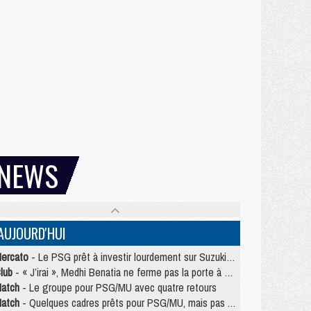
NEWS
AUJOURD'HUI
ercato
- Le PSG prêt à investir lourdement sur Suzuki malgré Safonov et Chevalier
lub
- « J’irai », Medhi Benatia ne ferme pas la porte à une arrivée au PSG
atch
- Le groupe pour PSG/MU avec quatre retours
atch
- Quelques cadres prêts pour PSG/MU, mais pas Akliouche ?