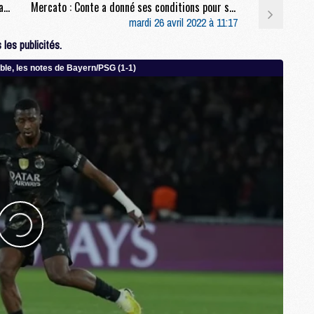
Formation : Le prometteur Uriel Okebe à l’essai avec les jeunes du PSG
Mercato : Conte a donné ses conditions pour signer au PSG
mardi 26 avril 2022 à 11:17
S
M
les publicités.
C
M
C
M
M
M
M
M
M
M
M
M
M