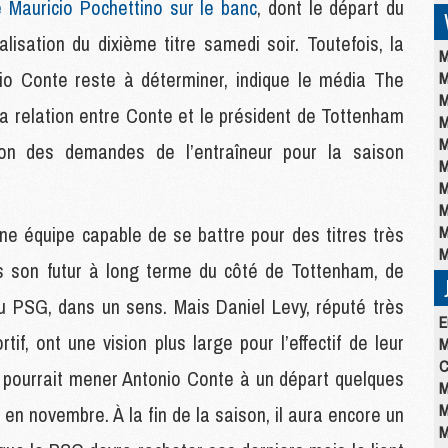
e Mauricio Pochettino sur le banc
, dont le départ du
alisation du dixième titre samedi soir. Toutefois, la
M
io Conte reste à déterminer, indique le média The
M
M
 la relation entre Conte et le président de Tottenham
M
M
on des demandes de l’entraîneur pour la saison
M
M
M
ne équipe capable de se battre pour des titres très
M
M
as son futur à long terme du côté de Tottenham, de
au PSG, dans un sens. Mais Daniel Levy, réputé très
E
tif, ont une vision plus large pour l’effectif de leur
M
C
la pourrait mener Antonio Conte à un départ quelques
M
M
n novembre. À la fin de la saison, il aura encore un
M