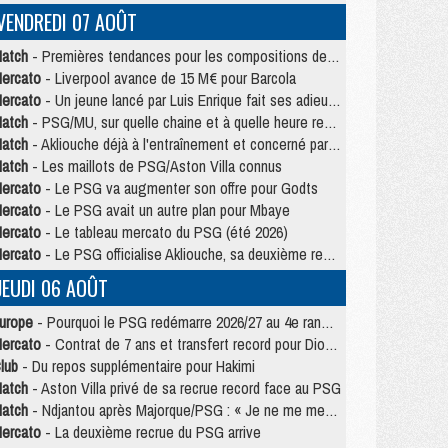
VENDREDI 07 AOÛT
atch
- Premières tendances pour les compositions de PSG/MU
ercato
- Liverpool avance de 15 M€ pour Barcola
ercato
- Un jeune lancé par Luis Enrique fait ses adieux au PSG
atch
- PSG/MU, sur quelle chaine et à quelle heure regarder le match ?
atch
- Akliouche déjà à l'entraînement et concerné par PSG/MU ?
atch
- Les maillots de PSG/Aston Villa connus
ercato
- Le PSG va augmenter son offre pour Godts
ercato
- Le PSG avait un autre plan pour Mbaye
ercato
- Le tableau mercato du PSG (été 2026)
ercato
- Le PSG officialise Akliouche, sa deuxième recrue de l’été
JEUDI 06 AOÛT
urope
- Pourquoi le PSG redémarre 2026/27 au 4e rang du coefficient UEFA
ercato
- Contrat de 7 ans et transfert record pour Diomandé loin du PSG
lub
- Du repos supplémentaire pour Hakimi
atch
- Aston Villa privé de sa recrue record face au PSG
atch
- Ndjantou après Majorque/PSG : « Je ne me mets pas de plafond »
ercato
- La deuxième recrue du PSG arrive