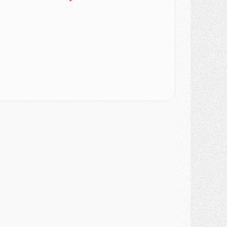
odcast
- Podcast CulturePSG : Akliouche présenté par un fan de Monaco
lub
- Le PSG dévoile sa première collection d'entraînement pour 2026/2027
iscipline
- Un arbitre inattendu, mais porte-bonheur pour Lens/PSG
atch
- Majorque/PSG, sur quelle chaine et à quelle heure regarder le match ?
ercato
- Le plan du PSG pour Suzuki et Chevalier se précise
ercato
- L'Ajax refuse la première offre du PSG pour Godts
ercato
- Le PSG veut accélérer, Ferran Torres temporise
ercato
- Liverpool encore très loin du compte pour Barcola
LUNDI 03 AOÛT
atch
- Podcast CulturePSG : Mercato (Godts, Suzuki, Akliouche, Barcola, etc)
ercato
- L'Ajax attend bien plus de 45M pour Mika Godts
lub
- Quatre retours importants dans le groupe du PSG, et un plus discret
ercato
- Ayari file en Ligue 2
lub
- Le PSG s'associe avec un géant de la tech
ercato
- Vu d'Italie, le transfert de Suzuki au PSG est bien engagé
ercato
- Ferran Torres ne serait pas à vendre, mais...
urope
- Gros coup dur pour Aston Villa avant de croiser le PSG
DIMANCHE 02 AOÛT
ercato
- Le transfert de Kolo Muani à la Juventus est officiel