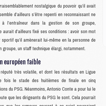
P
aisemblablement nostalgique du pouvoir qu’il avait
C
D
semble d’ailleurs s’être repenti en reconnaissant ne
M
M
é à l’entraîneur dans la gestion de son groupe,
M
urait d’ailleurs fixé ses conditions : avoir son mot
M
M
r sportif qu’il amènerait lui-même en la personne de
n groupe, un staff technique élargi, notamment.
M
M
n européen faible
C
M
puté très volatile, et dont les résultats en Ligue
C
M
 fois le stade des huitièmes de finale en cinq
M
itions du PSG. Néanmoins, Antonio Conte a pour lui le
E
oute que les dirigeants du PSG le sont. Cela pourrait
us que les rumeurs courant à ce sujet pourraient
M