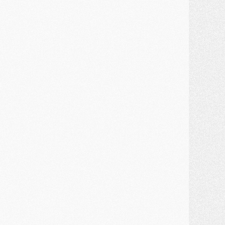
JEUDI 30 JUILLET
élections
- Ancelotti fait le ménage au Brésil mais veut garder Marquinhos
ercato
- Le statu quo du milieu du PSG se précise
lub
- Le PSG plutôt que la FIFA pour Al-Khelaïfi, poussé par l'UEFA ?
ercato
- Le PSG presserait Ferran Torres de se décider, deux pistes de secours
lub
- Déguisements, shopping, double scouting, Luis Campos dévoile ses méthodes
ercato
- Kroupi retiré du mercato
ercato
- Enfin une avancée dans le transfert d'Akliouche
MERCREDI 29 JUILLET
ercato
- Ferran Torres priorité du PSG, mais ouvert à tout
ercato
- Première offre de Liverpool en approche pour Barcola
ercato
- Le montant du transfert de Kolo Muani se précise, la formule aussi
ercato
- Kolo Muani attendu en Italie, son transfert débloqué
ercato
- Monaco a encore repoussé une offre du PSG pour Akliouche
ercato
- Liverpool presque d'accord avec Barcola, le PSG pas du tout
ercato
- Moment décisif pour le transfert de Kolo Muani
MARDI 28 JUILLET
ercato
- Des intermédiaires ont tenté de relancer Diomande au PSG