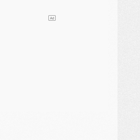
ercato
- [MAJ] Le PSG a fait une grosse offre à Parme pour Suzuki
ercato
- Le PSG a envoyé une première offre pour Mika Godts
lub
- Après Pacho, d'autres retours en vue
ercato
- Changement de dernière minute pour Kolo Muani
SAMEDI 01 AOÛT
ercato
- L'agent de Mika Godts confirme un accord avec le PSG
lub
- Quels numéros de maillot pour Akliouche et Digne au PSG ?
atch
- Un hommage prévu lors de Brest/PSG
ercato
- Le PSG et le Barça ont rendez-vous pour Ferran Torres
ercato
- Guéla Doué dans les listes du PSG
ercato
- Le transfert de Mika Godts au PSG en bonne voie
VENDREDI 31 JUILLET
atch
- Un diffuseur annoncé pour les deux premiers matchs amicaux du PSG
ercato
- Le transfert d'Akliouche au PSG bouclé, le montant se précise
lub
- Un retour majeur dans le groupe du PSG
lub
- [MAJ] Ndjantou et deux jeunes du PSG annoncés dans un tournoi U21
ercato
- L'étonnante piste Suzuki confirmée et onéreuse