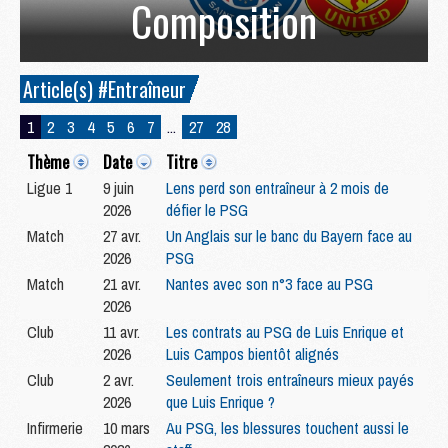
Composition
Article(s) #Entraîneur
1
2
3
4
5
6
7
...
27
28
Thème
Date
Titre
Ligue 1
9 juin
Lens perd son entraîneur à 2 mois de
2026
défier le PSG
Match
27 avr.
Un Anglais sur le banc du Bayern face au
2026
PSG
Match
21 avr.
Nantes avec son n°3 face au PSG
2026
Club
11 avr.
Les contrats au PSG de Luis Enrique et
2026
Luis Campos bientôt alignés
Club
2 avr.
Seulement trois entraîneurs mieux payés
2026
que Luis Enrique ?
Infirmerie
10 mars
Au PSG, les blessures touchent aussi le