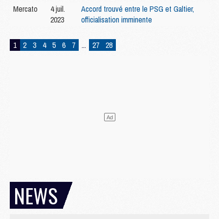
Mercato
4 juil.
Accord trouvé entre le PSG et Galtier,
2023
officialisation imminente
1
2
3
4
5
6
7
...
27
28
NEWS