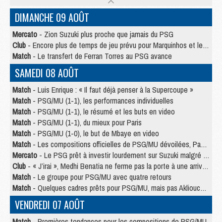
DIMANCHE 09 AOÛT
Mercato
- Zion Suzuki plus proche que jamais du PSG
Club
- Encore plus de temps de jeu prévu pour Marquinhos et les Portugais en Supercoupe
Match
- Le transfert de Ferran Torres au PSG avance
SAMEDI 08 AOÛT
Match
- Luis Enrique : « Il faut déjà penser à la Supercoupe »
Match
- PSG/MU (1-1), les performances individuelles
Match
- PSG/MU (1-1), le résumé et les buts en video
Match
- PSG/MU (1-1), du mieux pour Paris
Match
- PSG/MU (1-0), le but de Mbaye en video
Match
- Les compositions officielles de PSG/MU dévoilées, Pacho titulaire
Mercato
- Le PSG prêt à investir lourdement sur Suzuki malgré Safonov et Chevalier
Club
- « J’irai », Medhi Benatia ne ferme pas la porte à une arrivée au PSG
Match
- Le groupe pour PSG/MU avec quatre retours
Match
- Quelques cadres prêts pour PSG/MU, mais pas Akliouche ?
VENDREDI 07 AOÛT
Match
- Premières tendances pour les compositions de PSG/MU