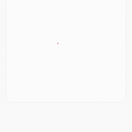
Match
- Luis Enrique : « On attend le retour de nos internationaux »
MERCREDI 05 AOÛT
Match
- Majorque/PSG (3-0), le résumé et les buts en video
Match
- Majorque/PSG (3-0), reprise compliquée pour Paris
Match
- Les compositions officielles de Majorque/PSG avec Kvara et de nombreux jeunes
Club
- Casquettes, maillots de bain, padel, le PSG lance sa collection été
Match
- Un des nouveaux maillots pour Majorque/PSG
Mercato
- Le PSG prépare une nouvelle offre pour Suzuki
Mercato
- Le transfert de Ferran Torres au PSG réglé avant le 12 août ?
Match
- Le groupe pour Majorque/PSG avec 11 absents
Mercato
- Le PSG officialise un quatrième prêt
Mercato
- Liverpool ne veut pas que Barcola au PSG
Match
- Majorque/PSG, quelle compo pour le premier match de la saison 2026/27 ?
MARDI 04 AOÛT
Europe
- Les chapeaux provisoires de la Ligue des champions 2026/27
Podcast
- Podcast CulturePSG : Akliouche présenté par un fan de Monaco
Club
- Le PSG dévoile sa première collection d'entraînement pour 2026/2027
Discipline
- Un arbitre inattendu, mais porte-bonheur pour Lens/PSG