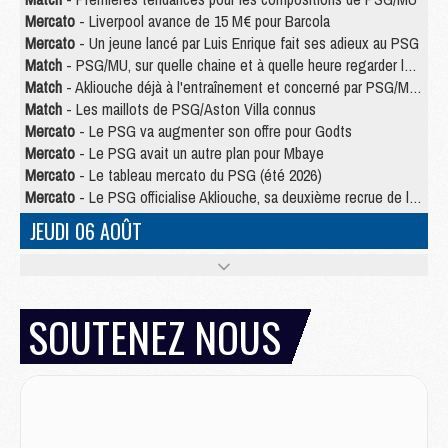
Mercato
- Liverpool avance de 15 M€ pour Barcola
Mercato
- Un jeune lancé par Luis Enrique fait ses adieux au PSG
Match
- PSG/MU, sur quelle chaine et à quelle heure regarder le match ?
Match
- Akliouche déjà à l'entraînement et concerné par PSG/MU ?
Match
- Les maillots de PSG/Aston Villa connus
Mercato
- Le PSG va augmenter son offre pour Godts
Mercato
- Le PSG avait un autre plan pour Mbaye
Mercato
- Le tableau mercato du PSG (été 2026)
Mercato
- Le PSG officialise Akliouche, sa deuxième recrue de l’été
JEUDI 06 AOÛT
Europe
- Pourquoi le PSG redémarre 2026/27 au 4e rang du coefficient UEFA
Mercato
- Contrat de 7 ans et transfert record pour Diomandé loin du PSG
Club
- Du repos supplémentaire pour Hakimi
SOUTENEZ NOUS
Match
- Aston Villa privé de sa recrue record face au PSG
Match
- Ndjantou après Majorque/PSG : « Je ne me mets pas de plafond »
Mercato
- La deuxième recrue du PSG arrive
Mercato
- Ferran Torres aurait enfin tranché entre le PSG et le Barça
Match
- Rafel Pol « touché » par l'hommage reçu avant Majorque/PSG
Match
- Majorque/PSG (3-0), les performances individuelles