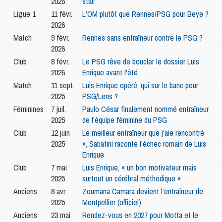
2026
staff
Ligue 1
11 févr.
L'OM plutôt que Rennes/PSG pour Beye ?
2026
Match
9 févr.
Rennes sans entraîneur contre le PSG ?
2026
Club
8 févr.
Le PSG rêve de boucler le dossier Luis
2026
Enrique avant l'été
Match
11 sept.
Luis Enrique opéré, qui sur le banc pour
2025
PSG/Lens ?
Féminines
7 juil.
Paulo César finalement nommé entraîneur
2025
de l'équipe féminine du PSG
Club
12 juin
Le meilleur entraîneur que j’aie rencontré
2025
», Sabatini raconte l’échec romain de Luis
Enrique
Club
7 mai
Luis Enrique, « un bon motivateur mais
2025
surtout un cérébral méthodique »
Anciens
8 avr.
Zoumana Camara devient l’entraîneur de
2025
Montpellier (officiel)
Anciens
23 mai
Rendez-vous en 2027 pour Motta et le