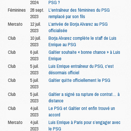
2024
PSG ?
Féminines
28 sept.
L'entraîneur des féminines du PSG
2023
remplacé par son fils
Mercato
12 juil.
L’arrivée de Borja Alvarez au PSG
2023
officialisée
Club
10 juil.
Borja Alvarez complète le staff de Luis
2023
Enrique au PSG
Club
6 juil.
Galtier souhaite « bonne chance » à Luis
2023
Enrique
Club
5 juil.
Luis Enrique entraîneur du PSG, c'est
2023
désormais officiel
Club
5 juil.
Galtier quitte officiellement le PSG
2023
Club
5 juil.
Galtier a signé sa rupture de contrat… à
2023
distance
Club
4 juil.
Le PSG et Galtier ont enfin trouvé un
2023
accord
Mercato
4 juil.
Luis Enrique à Paris pour s’engager avec
2023
le PSG