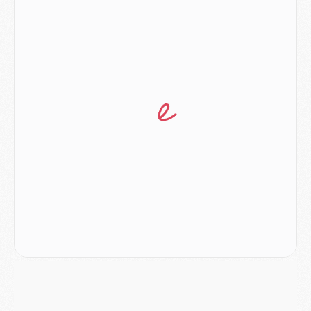
Mercato
- Contrat de 7 ans et transfert record pour Diomandé loin du PSG
Club
- Du repos supplémentaire pour Hakimi
Match
- Aston Villa privé de sa recrue record face au PSG
Match
- Ndjantou après Majorque/PSG : « Je ne me mets pas de plafond »
Mercato
- La deuxième recrue du PSG arrive
Mercato
- Ferran Torres aurait enfin tranché entre le PSG et le Barça
Match
- Rafel Pol « touché » par l'hommage reçu avant Majorque/PSG
Match
- Majorque/PSG (3-0), les performances individuelles
Match
- Luis Enrique : « On attend le retour de nos internationaux »
MERCREDI 05 AOÛT
Match
- Majorque/PSG (3-0), le résumé et les buts en video
Match
- Majorque/PSG (3-0), reprise compliquée pour Paris
Match
- Les compositions officielles de Majorque/PSG avec Kvara et de nombreux jeunes
Club
- Casquettes, maillots de bain, padel, le PSG lance sa collection été
Match
- Un des nouveaux maillots pour Majorque/PSG
Mercato
- Le PSG prépare une nouvelle offre pour Suzuki
Mercato
- Le transfert de Ferran Torres au PSG réglé avant le 12 août ?
Match
- Le groupe pour Majorque/PSG avec 11 absents
Mercato
- Le PSG officialise un quatrième prêt