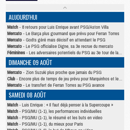
AUJOURD'HUI
Match
- 8 retours pour Luis Enrique avant PSG/Aston Villa
Mercato
- Le Barça plus gourmand que prévu pour Ferran Torres
Mercato
- Godts géré mais décisif en attendant le PSG
Mercato
- Le PSG officialise Digne, sa 3e recrue du mercato
Féminines
- Les adversaires potentiels du PSG au 3e tour de la Ligue des Champions féminine
DIMANCHE 09 AOÛT
Mercato
- Zion Suzuki plus proche que jamais du PSG
Club
- Encore plus de temps de jeu prévu pour Marquinhos et les Portugais en Supercoupe
Mercato
- Le transfert de Ferran Torres au PSG avance
SAMEDI 08 AOÛT
Match
- Luis Enrique : « Il faut déjà penser à la Supercoupe »
Match
- PSG/MU (1-1), les performances individuelles
Match
- PSG/MU (1-1), le résumé et les buts en video
Match
- PSG/MU (1-1), du mieux pour Paris