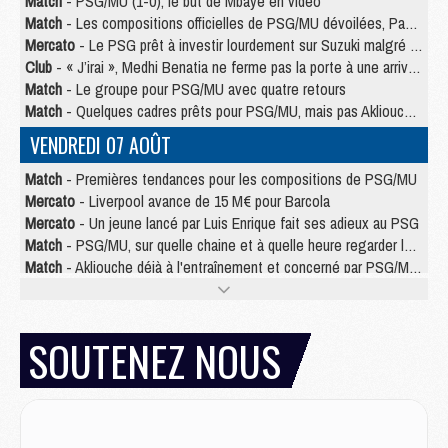
Match
- PSG/MU (1-0), le but de Mbaye en video
Match
- Les compositions officielles de PSG/MU dévoilées, Pacho titulaire
Mercato
- Le PSG prêt à investir lourdement sur Suzuki malgré Safonov et Chevalier
Club
- « J’irai », Medhi Benatia ne ferme pas la porte à une arrivée au PSG
Match
- Le groupe pour PSG/MU avec quatre retours
Match
- Quelques cadres prêts pour PSG/MU, mais pas Akliouche ?
VENDREDI 07 AOÛT
Match
- Premières tendances pour les compositions de PSG/MU
Mercato
- Liverpool avance de 15 M€ pour Barcola
Mercato
- Un jeune lancé par Luis Enrique fait ses adieux au PSG
Match
- PSG/MU, sur quelle chaine et à quelle heure regarder le match ?
Match
- Akliouche déjà à l'entraînement et concerné par PSG/MU ?
Match
- Les maillots de PSG/Aston Villa connus
Mercato
- Le PSG va augmenter son offre pour Godts
Mercato
- Le PSG avait un autre plan pour Mbaye
SOUTENEZ NOUS
Mercato
- Le tableau mercato du PSG (été 2026)
Mercato
- Le PSG officialise Akliouche, sa deuxième recrue de l’été
JEUDI 06 AOÛT
Europe
- Pourquoi le PSG redémarre 2026/27 au 4e rang du coefficient UEFA