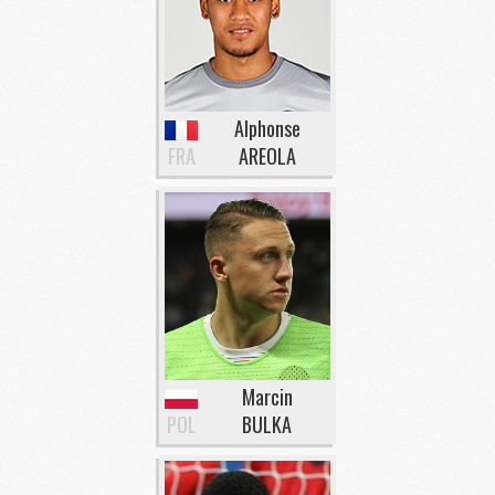
Alphonse
FRA
AREOLA
Marcin
POL
BULKA