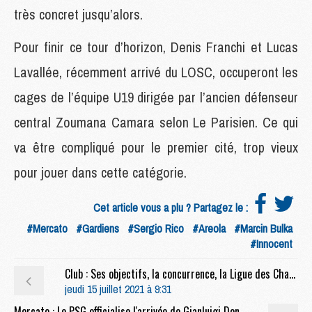
très concret jusqu’alors.
Pour finir ce tour d’horizon, Denis Franchi et Lucas
Lavallée, récemment arrivé du LOSC, occuperont les
cages de l’équipe U19 dirigée par l’ancien défenseur
central Zoumana Camara selon Le Parisien. Ce qui
va être compliqué pour le premier cité, trop vieux
pour jouer dans cette catégorie.
Cet article vous a plu ? Partagez le :
#Mercato
#Gardiens
#Sergio Rico
#Areola
#Marcin Bulka
#Innocent
Club : Ses objectifs, la concurrence, la Ligue des Champions, etc, les premiers mots de Donnarumma sous le maillot du PSG
jeudi 15 juillet 2021 à 9:31
Mercato : Le PSG officialise l'arrivée de Gianluigi Donnarumma