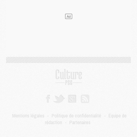
Mercato
- Liverpool ne veut pas que Barcola au PSG
Match
- Majorque/PSG, quelle compo pour le premier match de la saison 2026/27 ?
MARDI 04 AOÛT
Europe
- Les chapeaux provisoires de la Ligue des champions 2026/27
Podcast
- Podcast CulturePSG : Akliouche présenté par un fan de Monaco
Club
- Le PSG dévoile sa première collection d'entraînement pour 2026/2027
Discipline
- Un arbitre inattendu, mais porte-bonheur pour Lens/PSG
Match
- Majorque/PSG, sur quelle chaine et à quelle heure regarder le match ?
Mercato
- Le plan du PSG pour Suzuki et Chevalier se précise
Mercato
- L'Ajax refuse la première offre du PSG pour Godts
Mercato
- Le PSG veut accélérer, Ferran Torres temporise
Mercato
- Liverpool encore très loin du compte pour Barcola
LUNDI 03 AOÛT
Match
- Podcast CulturePSG : Mercato (Godts, Suzuki, Akliouche, Barcola, etc)
Mercato
- L'Ajax attend bien plus de 45M pour Mika Godts
Mentions légales
-
Politique de confidentialité
-
Équipe de
Club
- Quatre retours importants dans le groupe du PSG, et un plus discret
rédaction
-
Partenaires
Mercato
- Ayari file en Ligue 2
Club
- Le PSG s'associe avec un géant de la tech