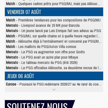
Match
- Quelques cadres prêts pour PSG/MU, mais pas Akliouche ?
VENDREDI 07 AOÛT
Match
- Premières tendances pour les compositions de PSG/MU
Mercato
- Liverpool avance de 15 M€ pour Barcola
Mercato
- Un jeune lancé par Luis Enrique fait ses adieux au PSG
Match
- PSG/MU, sur quelle chaine et à quelle heure regarder le match ?
Match
- Akliouche déjà à l'entraînement et concerné par PSG/MU ?
Match
- Les maillots de PSG/Aston Villa connus
Mercato
- Le PSG va augmenter son offre pour Godts
Mercato
- Le PSG avait un autre plan pour Mbaye
Mercato
- Le tableau mercato du PSG (été 2026)
Mercato
- Le PSG officialise Akliouche, sa deuxième recrue de l’été
JEUDI 06 AOÛT
Europe
- Pourquoi le PSG redémarre 2026/27 au 4e rang du coefficient UEFA
Mercato
- Contrat de 7 ans et transfert record pour Diomandé loin du PSG
Club
- Du repos supplémentaire pour Hakimi
Match
- Aston Villa privé de sa recrue record face au PSG
SOUTENEZ NOUS
Match
- Ndjantou après Majorque/PSG : « Je ne me mets pas de plafond »