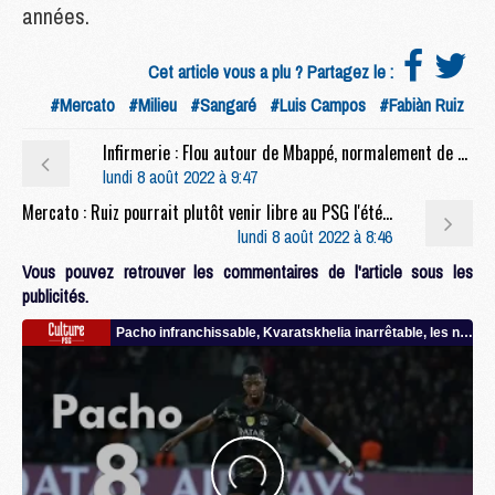
années.
Cet article vous a plu ? Partagez le :
#Mercato
#Milieu
#Sangaré
#Luis Campos
#Fabiàn Ruiz
Infirmerie : Flou autour de Mbappé, normalement de retour contre Montpellier
lundi 8 août 2022 à 9:47
Mercato : Ruiz pourrait plutôt venir libre au PSG l'été prochain (L'E)
lundi 8 août 2022 à 8:46
Vous pouvez retrouver les commentaires de l'article sous les
publicités.