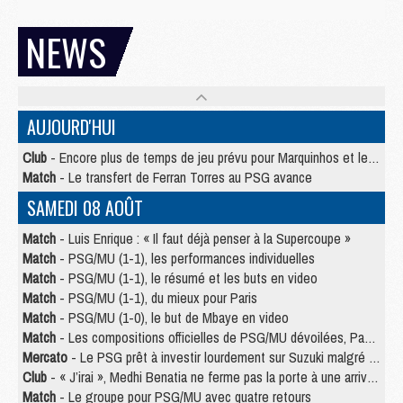
NEWS
AUJOURD'HUI
Club
- Encore plus de temps de jeu prévu pour Marquinhos et les Portugais en Supercoupe
Match
- Le transfert de Ferran Torres au PSG avance
SAMEDI 08 AOÛT
Match
- Luis Enrique : « Il faut déjà penser à la Supercoupe »
Match
- PSG/MU (1-1), les performances individuelles
Match
- PSG/MU (1-1), le résumé et les buts en video
Match
- PSG/MU (1-1), du mieux pour Paris
Match
- PSG/MU (1-0), le but de Mbaye en video
Match
- Les compositions officielles de PSG/MU dévoilées, Pacho titulaire
Mercato
- Le PSG prêt à investir lourdement sur Suzuki malgré Safonov et Chevalier
Club
- « J’irai », Medhi Benatia ne ferme pas la porte à une arrivée au PSG
Match
- Le groupe pour PSG/MU avec quatre retours