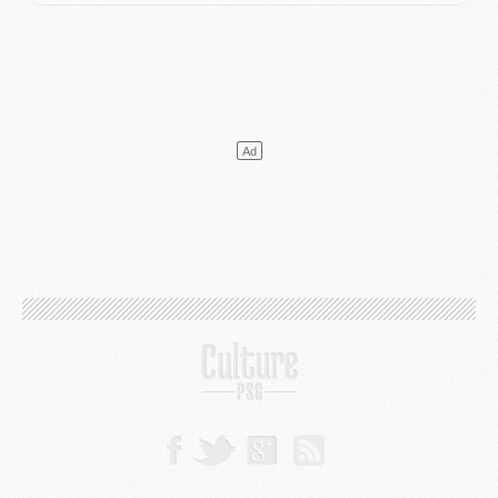
Europe
- Les chapeaux provisoires de la Ligue des champions 2026/27
Podcast
- Podcast CulturePSG : Akliouche présenté par un fan de Monaco
Club
- Le PSG dévoile sa première collection d'entraînement pour 2026/2027
Discipline
- Un arbitre inattendu, mais porte-bonheur pour Lens/PSG
Match
- Majorque/PSG, sur quelle chaine et à quelle heure regarder le match ?
Mercato
- Le plan du PSG pour Suzuki et Chevalier se précise
Mercato
- L'Ajax refuse la première offre du PSG pour Godts
Mercato
- Le PSG veut accélérer, Ferran Torres temporise
Mercato
- Liverpool encore très loin du compte pour Barcola
LUNDI 03 AOÛT
Match
- Podcast CulturePSG : Mercato (Godts, Suzuki, Akliouche, Barcola, etc)
Mercato
- L'Ajax attend bien plus de 45M pour Mika Godts
Club
- Quatre retours importants dans le groupe du PSG, et un plus discret
Mercato
- Ayari file en Ligue 2
Club
- Le PSG s'associe avec un géant de la tech
Mercato
- Vu d'Italie, le transfert de Suzuki au PSG est bien engagé
Mercato
- Ferran Torres ne serait pas à vendre, mais...
Europe
- Gros coup dur pour Aston Villa avant de croiser le PSG
DIMANCHE 02 AOÛT