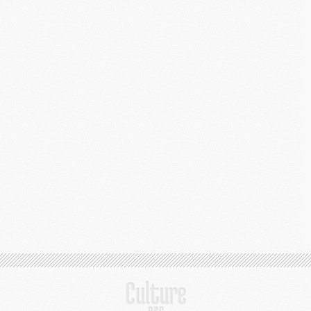
C
M
S
M
C
M
C
M
M
M
M
M
M
M
M
M