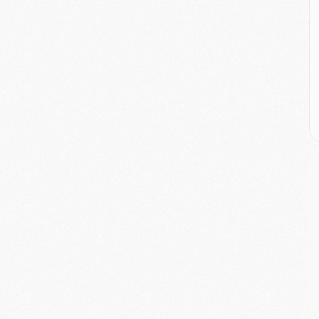
E
M
M
M
C
M
M
C
M
M
M
M
M
M
C