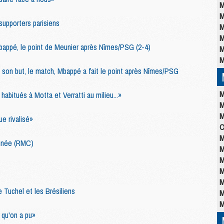
M
M
supporters parisiens
M
M
 Mbappé, le point de Meunier après Nîmes/PSG (2-4)
M
M
, son but, le match, Mbappé a fait le point après Nîmes/PSG
M
abitués à Motta et Verratti au milieu...»
M
M
ue rivalisé»
C
M
onnée (RMC)
M
M
M
M
re Tuchel et les Brésiliens
M
M
 qu'on a pu»