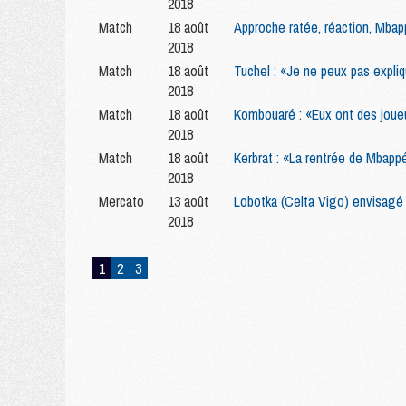
2018
Match
18 août
Approche ratée, réaction, Mbap
2018
Match
18 août
Tuchel : «Je ne peux pas expli
2018
Match
18 août
Kombouaré : «Eux ont des joueur
2018
Match
18 août
Kerbrat : «La rentrée de Mbappé
2018
Mercato
13 août
Lobotka (Celta Vigo) envisagé 
2018
1
2
3