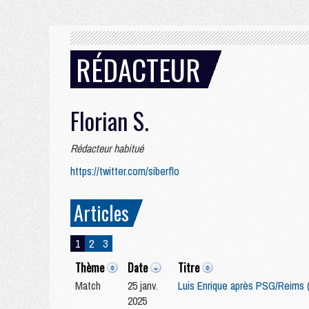
RÉDACTEUR
Florian S.
Rédacteur habitué
https://twitter.com/siberflo
Articles
1
2
3
Thème
Date
Titre
Match
25 janv.
Luis Enrique après PSG/Reims (
2025