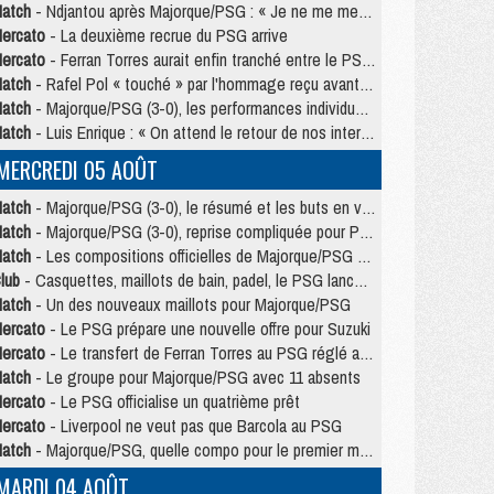
atch
- Ndjantou après Majorque/PSG : « Je ne me mets pas de plafond »
ercato
- La deuxième recrue du PSG arrive
ercato
- Ferran Torres aurait enfin tranché entre le PSG et le Barça
atch
- Rafel Pol « touché » par l'hommage reçu avant Majorque/PSG
atch
- Majorque/PSG (3-0), les performances individuelles
atch
- Luis Enrique : « On attend le retour de nos internationaux »
MERCREDI 05 AOÛT
atch
- Majorque/PSG (3-0), le résumé et les buts en video
atch
- Majorque/PSG (3-0), reprise compliquée pour Paris
atch
- Les compositions officielles de Majorque/PSG avec Kvara et de nombreux jeunes
lub
- Casquettes, maillots de bain, padel, le PSG lance sa collection été
atch
- Un des nouveaux maillots pour Majorque/PSG
ercato
- Le PSG prépare une nouvelle offre pour Suzuki
ercato
- Le transfert de Ferran Torres au PSG réglé avant le 12 août ?
atch
- Le groupe pour Majorque/PSG avec 11 absents
ercato
- Le PSG officialise un quatrième prêt
ercato
- Liverpool ne veut pas que Barcola au PSG
atch
- Majorque/PSG, quelle compo pour le premier match de la saison 2026/27 ?
MARDI 04 AOÛT