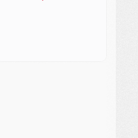
urope
- Gros coup dur pour Aston Villa avant de croiser le PSG
DIMANCHE 02 AOÛT
ercato
- Le transfert de Kolo Muani à la Juventus est officiel
ercato
- [MAJ] Le PSG a fait une grosse offre à Parme pour Suzuki
ercato
- Le PSG a envoyé une première offre pour Mika Godts
lub
- Après Pacho, d'autres retours en vue
ercato
- Changement de dernière minute pour Kolo Muani
SAMEDI 01 AOÛT
ercato
- L'agent de Mika Godts confirme un accord avec le PSG
lub
- Quels numéros de maillot pour Akliouche et Digne au PSG ?
atch
- Un hommage prévu lors de Brest/PSG
ercato
- Le PSG et le Barça ont rendez-vous pour Ferran Torres
ercato
- Guéla Doué dans les listes du PSG
ercato
- Le transfert de Mika Godts au PSG en bonne voie
VENDREDI 31 JUILLET
atch
- Un diffuseur annoncé pour les deux premiers matchs amicaux du PSG
ercato
- Le transfert d'Akliouche au PSG bouclé, le montant se précise
lub
- Un retour majeur dans le groupe du PSG