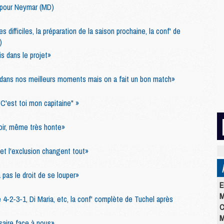
 pour Neymar (MD)
 difficiles, la préparation de la saison prochaine, la conf' de
)
is dans le projet»
ans nos meilleurs moments mais on a fait un bon match»
"C'est toi mon capitaine" »
oir, même très honte»
et l'exclusion changent tout»
 pas le droit de se louper»
E
M
e 4-2-3-1, Di Maria, etc, la conf' complète de Tuchel après
C
M
saire face à nous»