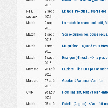
2018
Rés.
2 sept.
Mbappé s'excuse... auprès des 
sociaux
2018
Match
2 sept.
Le match, le niveau collectif,
2018
Match
1 sept.
Son expulsion, les coups reçus
2018
Match
1 sept.
Marquinhos : «Quand vous êtes h
2018
Match
1 sept.
Briançon (Nîmes) : «On a plus q
2018
Mercato
28 août
La piste Filipe Luis pas aband
2018
Mercato
27 août
Guedes à Valence, c'est fait
2018
Club
26 août
Pour l'instant, tout va bien ent
2018
Match
25 août
Butelle (Angers) : «On a fait ce