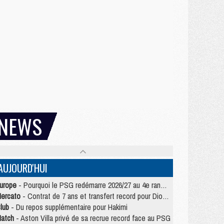
NEWS
AUJOURD'HUI
urope
- Pourquoi le PSG redémarre 2026/27 au 4e rang du coefficient UEFA
ercato
- Contrat de 7 ans et transfert record pour Diomandé loin du PSG
lub
- Du repos supplémentaire pour Hakimi
atch
- Aston Villa privé de sa recrue record face au PSG