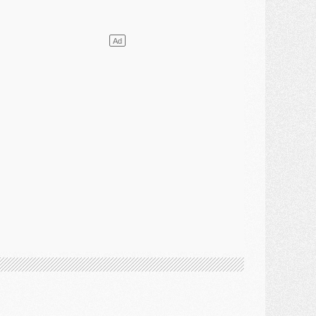
lub
- [MAJ] Ndjantou et deux jeunes du PSG annoncés dans un tournoi U21
ercato
- L'étonnante piste Suzuki confirmée et onéreuse
JEUDI 30 JUILLET
élections
- Ancelotti fait le ménage au Brésil mais veut garder Marquinhos
ercato
- Le statu quo du milieu du PSG se précise
lub
- Le PSG plutôt que la FIFA pour Al-Khelaïfi, poussé par l'UEFA ?
ercato
- Le PSG presserait Ferran Torres de se décider, deux pistes de secours
lub
- Déguisements, shopping, double scouting, Luis Campos dévoile ses méthodes
ercato
- Kroupi retiré du mercato
ercato
- Enfin une avancée dans le transfert d'Akliouche
MERCREDI 29 JUILLET
ercato
- Ferran Torres priorité du PSG, mais ouvert à tout
ercato
- Première offre de Liverpool en approche pour Barcola
ercato
- Le montant du transfert de Kolo Muani se précise, la formule aussi
ercato
- Kolo Muani attendu en Italie, son transfert débloqué
ercato
- Monaco a encore repoussé une offre du PSG pour Akliouche
ercato
- Liverpool presque d'accord avec Barcola, le PSG pas du tout
ercato
- Moment décisif pour le transfert de Kolo Muani