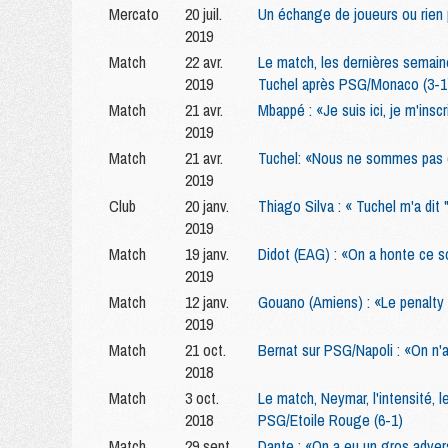
Mercato
20 juil.
Un échange de joueurs ou rien
2019
Match
22 avr.
Le match, les dernières semaines
2019
Tuchel après PSG/Monaco (3-1
Match
21 avr.
Mbappé : «Je suis ici, je m'inscr
2019
Match
21 avr.
Tuchel: «Nous ne sommes pas d
2019
Club
20 janv.
Thiago Silva : « Tuchel m'a dit 
2019
Match
19 janv.
Didot (EAG) : «On a honte ce s
2019
Match
12 janv.
Gouano (Amiens) : «Le penalty 
2019
Match
21 oct.
Bernat sur PSG/Napoli : «On n'a
2018
Match
3 oct.
Le match, Neymar, l'intensité, l
2018
PSG/Etoile Rouge (6-1)
Match
29 sept.
Dante : «On a eu un gros adver