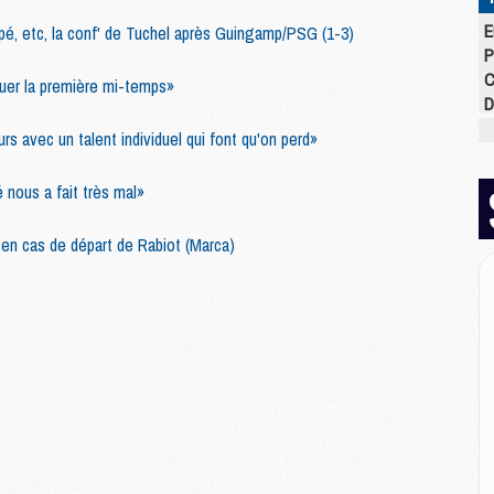
E
pé, etc, la conf' de Tuchel après Guingamp/PSG (1-3)
P
C
quer la première mi-temps»
D
M
s avec un talent individuel qui font qu'on perd»
M
M
 nous a fait très mal»
M
M
en cas de départ de Rabiot (Marca)
M
M
M
C
M
C
M
M