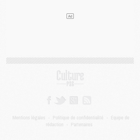
Mercato
- L'étonnante piste Suzuki confirmée et onéreuse
JEUDI 30 JUILLET
Sélections
- Ancelotti fait le ménage au Brésil mais veut garder Marquinhos
Mercato
- Le statu quo du milieu du PSG se précise
Club
- Le PSG plutôt que la FIFA pour Al-Khelaïfi, poussé par l'UEFA ?
Mercato
- Le PSG presserait Ferran Torres de se décider, deux pistes de secours
Club
- Déguisements, shopping, double scouting, Luis Campos dévoile ses méthodes
Mercato
- Kroupi retiré du mercato
Mercato
- Enfin une avancée dans le transfert d'Akliouche
MERCREDI 29 JUILLET
Mercato
- Ferran Torres priorité du PSG, mais ouvert à tout
Mercato
- Première offre de Liverpool en approche pour Barcola
Mercato
- Le montant du transfert de Kolo Muani se précise, la formule aussi
Mercato
- Kolo Muani attendu en Italie, son transfert débloqué
Mercato
- Monaco a encore repoussé une offre du PSG pour Akliouche
Mentions légales
-
Politique de confidentialité
-
Équipe de
Mercato
- Liverpool presque d'accord avec Barcola, le PSG pas du tout
rédaction
-
Partenaires
Mercato
- Moment décisif pour le transfert de Kolo Muani
MARDI 28 JUILLET