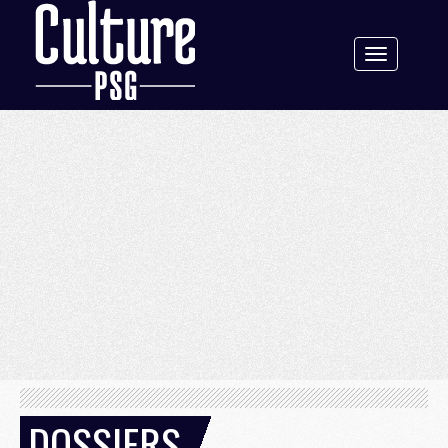
Toggle
navigation
DOSSIERS