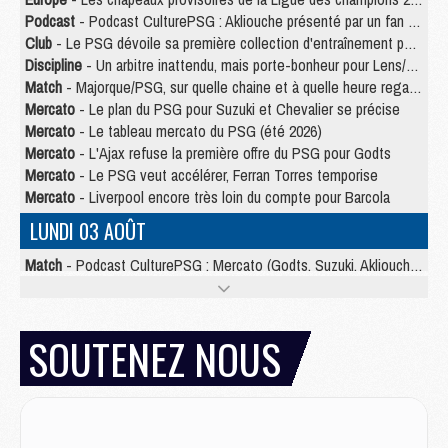
Podcast
- Podcast CulturePSG : Akliouche présenté par un fan de Monaco
Club
- Le PSG dévoile sa première collection d'entraînement pour 2026/2027
Discipline
- Un arbitre inattendu, mais porte-bonheur pour Lens/PSG
Match
- Majorque/PSG, sur quelle chaine et à quelle heure regarder le match ?
Mercato
- Le plan du PSG pour Suzuki et Chevalier se précise
Mercato
- Le tableau mercato du PSG (été 2026)
Mercato
- L'Ajax refuse la première offre du PSG pour Godts
Mercato
- Le PSG veut accélérer, Ferran Torres temporise
Mercato
- Liverpool encore très loin du compte pour Barcola
LUNDI 03 AOÛT
Match
- Podcast CulturePSG : Mercato (Godts, Suzuki, Akliouche, Barcola, etc)
Mercato
- L'Ajax attend bien plus de 45M pour Mika Godts
Club
- Quatre retours importants dans le groupe du PSG, et un plus discret
Mercato
- Ayari file en Ligue 2
SOUTENEZ NOUS
Club
- Le PSG s'associe avec un géant de la tech
Mercato
- Vu d'Italie, le transfert de Suzuki au PSG est bien engagé
Mercato
- Ferran Torres ne serait pas à vendre, mais...
Europe
- Gros coup dur pour Aston Villa avant de croiser le PSG