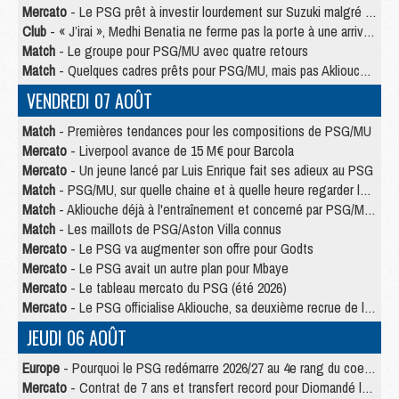
Mercato
- Le PSG prêt à investir lourdement sur Suzuki malgré Safonov et Chevalier
Club
- « J’irai », Medhi Benatia ne ferme pas la porte à une arrivée au PSG
Match
- Le groupe pour PSG/MU avec quatre retours
Match
- Quelques cadres prêts pour PSG/MU, mais pas Akliouche ?
VENDREDI 07 AOÛT
Match
- Premières tendances pour les compositions de PSG/MU
Mercato
- Liverpool avance de 15 M€ pour Barcola
Mercato
- Un jeune lancé par Luis Enrique fait ses adieux au PSG
Match
- PSG/MU, sur quelle chaine et à quelle heure regarder le match ?
Match
- Akliouche déjà à l'entraînement et concerné par PSG/MU ?
Match
- Les maillots de PSG/Aston Villa connus
Mercato
- Le PSG va augmenter son offre pour Godts
Mercato
- Le PSG avait un autre plan pour Mbaye
Mercato
- Le tableau mercato du PSG (été 2026)
Mercato
- Le PSG officialise Akliouche, sa deuxième recrue de l’été
JEUDI 06 AOÛT
Europe
- Pourquoi le PSG redémarre 2026/27 au 4e rang du coefficient UEFA
Mercato
- Contrat de 7 ans et transfert record pour Diomandé loin du PSG