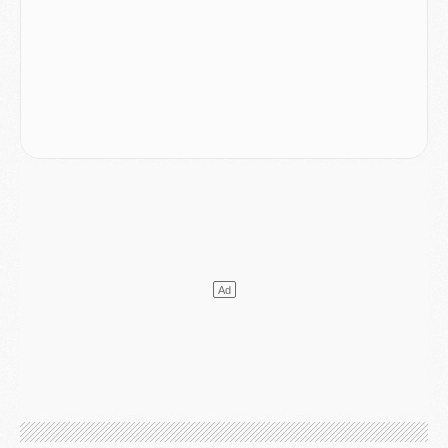
Match
- Majorque/PSG, quelle compo pour le premier match de la saison 2026/27 ?
MARDI 04 AOÛT
Europe
- Les chapeaux provisoires de la Ligue des champions 2026/27
Podcast
- Podcast CulturePSG : Akliouche présenté par un fan de Monaco
Club
- Le PSG dévoile sa première collection d'entraînement pour 2026/2027
Discipline
- Un arbitre inattendu, mais porte-bonheur pour Lens/PSG
Match
- Majorque/PSG, sur quelle chaine et à quelle heure regarder le match ?
Mercato
- Le plan du PSG pour Suzuki et Chevalier se précise
Mercato
- L'Ajax refuse la première offre du PSG pour Godts
Mercato
- Le PSG veut accélérer, Ferran Torres temporise
Mercato
- Liverpool encore très loin du compte pour Barcola
LUNDI 03 AOÛT
Match
- Podcast CulturePSG : Mercato (Godts, Suzuki, Akliouche, Barcola, etc)
Mercato
- L'Ajax attend bien plus de 45M pour Mika Godts
Club
- Quatre retours importants dans le groupe du PSG, et un plus discret
Mercato
- Ayari file en Ligue 2
Club
- Le PSG s'associe avec un géant de la tech
Mercato
- Vu d'Italie, le transfert de Suzuki au PSG est bien engagé
Mercato
- Ferran Torres ne serait pas à vendre, mais...