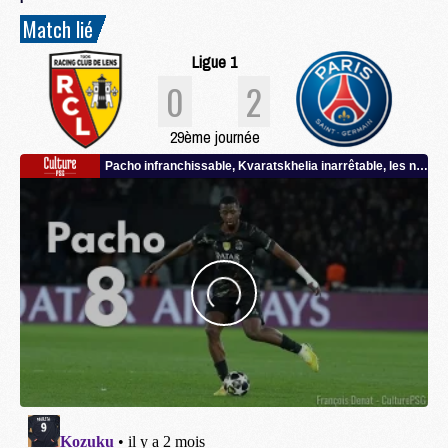
Match lié
Ligue 1
0
2
29ème journée