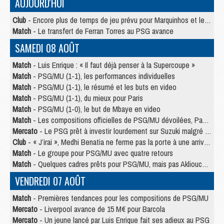
AUJOURD'HUI
Club
- Encore plus de temps de jeu prévu pour Marquinhos et les Portugais en Supercoupe
Match
- Le transfert de Ferran Torres au PSG avance
SAMEDI 08 AOÛT
Match
- Luis Enrique : « Il faut déjà penser à la Supercoupe »
Match
- PSG/MU (1-1), les performances individuelles
Match
- PSG/MU (1-1), le résumé et les buts en video
Match
- PSG/MU (1-1), du mieux pour Paris
Match
- PSG/MU (1-0), le but de Mbaye en video
Match
- Les compositions officielles de PSG/MU dévoilées, Pacho titulaire
Mercato
- Le PSG prêt à investir lourdement sur Suzuki malgré Safonov et Chevalier
Club
- « J’irai », Medhi Benatia ne ferme pas la porte à une arrivée au PSG
Match
- Le groupe pour PSG/MU avec quatre retours
Match
- Quelques cadres prêts pour PSG/MU, mais pas Akliouche ?
VENDREDI 07 AOÛT
Match
- Premières tendances pour les compositions de PSG/MU
Mercato
- Liverpool avance de 15 M€ pour Barcola
Mercato
- Un jeune lancé par Luis Enrique fait ses adieux au PSG