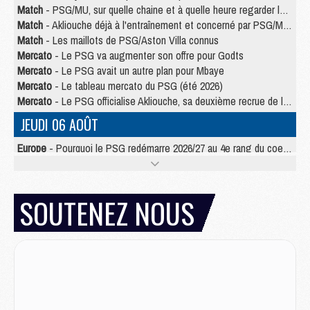
Match
- PSG/MU, sur quelle chaine et à quelle heure regarder le match ?
Match
- Akliouche déjà à l'entraînement et concerné par PSG/MU ?
Match
- Les maillots de PSG/Aston Villa connus
Mercato
- Le PSG va augmenter son offre pour Godts
Mercato
- Le PSG avait un autre plan pour Mbaye
Mercato
- Le tableau mercato du PSG (été 2026)
Mercato
- Le PSG officialise Akliouche, sa deuxième recrue de l’été
JEUDI 06 AOÛT
Europe
- Pourquoi le PSG redémarre 2026/27 au 4e rang du coefficient UEFA
Mercato
- Contrat de 7 ans et transfert record pour Diomandé loin du PSG
Club
- Du repos supplémentaire pour Hakimi
Match
- Aston Villa privé de sa recrue record face au PSG
SOUTENEZ NOUS
Match
- Ndjantou après Majorque/PSG : « Je ne me mets pas de plafond »
Mercato
- La deuxième recrue du PSG arrive
Mercato
- Ferran Torres aurait enfin tranché entre le PSG et le Barça
Match
- Rafel Pol « touché » par l'hommage reçu avant Majorque/PSG
Match
- Majorque/PSG (3-0), les performances individuelles
Match
- Luis Enrique : « On attend le retour de nos internationaux »
MERCREDI 05 AOÛT