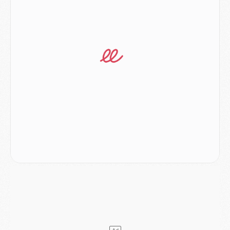
Match
- Majorque/PSG (3-0), le résumé et les buts en video
Match
- Majorque/PSG (3-0), reprise compliquée pour Paris
Match
- Les compositions officielles de Majorque/PSG avec Kvara et de nombreux jeunes
Club
- Casquettes, maillots de bain, padel, le PSG lance sa collection été
Match
- Un des nouveaux maillots pour Majorque/PSG
Mercato
- Le PSG prépare une nouvelle offre pour Suzuki
Mercato
- Le transfert de Ferran Torres au PSG réglé avant le 12 août ?
Match
- Le groupe pour Majorque/PSG avec 11 absents
Mercato
- Le PSG officialise un quatrième prêt
Mercato
- Liverpool ne veut pas que Barcola au PSG
Match
- Majorque/PSG, quelle compo pour le premier match de la saison 2026/27 ?
MARDI 04 AOÛT
Europe
- Les chapeaux provisoires de la Ligue des champions 2026/27
Podcast
- Podcast CulturePSG : Akliouche présenté par un fan de Monaco
Club
- Le PSG dévoile sa première collection d'entraînement pour 2026/2027
Discipline
- Un arbitre inattendu, mais porte-bonheur pour Lens/PSG
Match
- Majorque/PSG, sur quelle chaine et à quelle heure regarder le match ?
Mercato
- Le plan du PSG pour Suzuki et Chevalier se précise