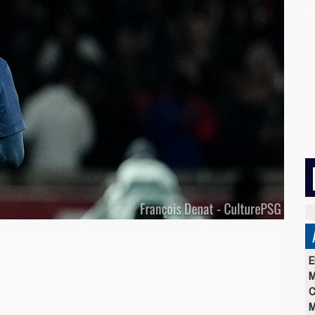
E
M
C
M