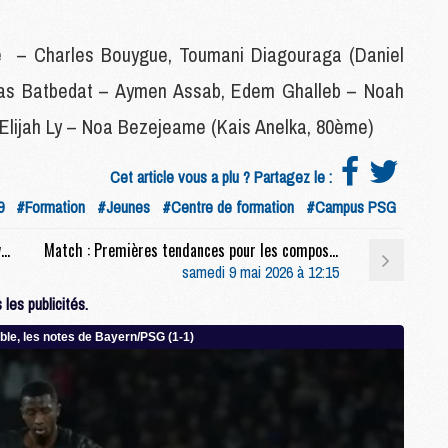
C
M
ne – Charles Bouygue, Toumani Diagouraga (Daniel
cas Batbedat – Aymen Assab, Edem Ghalleb – Noah
S
 Elijah Ly – Noa Bezejeame (Kais Anelka, 80ème)
M
C
M
Cet article vous a plu ? Partagez le :
C
9
#Formation
#Jeunes
#Centre de formation
#Campus PSG
M
M
Match : Luis Enrique devant la presse à 13h avant PSG/Brest (live video)
Match : Premières tendances pour les compositions de PSG/Brest
samedi 9 mai 2026 à 12:15
les publicités.
M
M
M
M
M
M
M