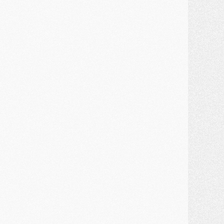
MARDI 28 JUILLET
ercato
- Des intermédiaires ont tenté de relancer Diomande au PSG
lub
- Au moins neuf jeunes conviés à l'entraînement des pros
ercato
- Une partie du communiqué du PSG sur Diomande expliquée
ercato
- Barcola futur plus gros transfert de l'été ?
ormation
- Retour sur la saison des U17 du PSG en 7 chiffres clés
lub
- Le PSG connaît ses premiers matches de septembre
ercato
- Un troisième prêt bouclé par le PSG
LUNDI 27 JUILLET
odcast
- Podcast CulturePSG à 22h : Mercato (Barcola, Diomande, etc)
ercato
- La prolongation de Dembélé au PSG dans la dernière ligne droite
lub
- Le PSG a fait sa reprise avec... 9 joueurs
és. sociaux
- Les Portugais du PSG réunis pendant leurs vacances
ercato
- Le PSG avance sur la piste Suzuki
ercato
- Après Digne, un autre défenseur en approche au PSG ?
lub
- Une petite quinzaine de joueurs attendus pour la reprise de l'entraînement du PSG
DIMANCHE 26 JUILLET