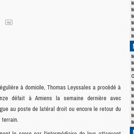
M
M
M
M
M
M
M
M
M
C
M
 régulière à domicile, Thomas Leyssales a procédé à
M
M
onze défait à Amiens la semaine dernière avec
M
gue au poste de latéral droit ou encore le retour du
M
M
terrain.
M
ent le score par l'intermédiaire de leur attaquant