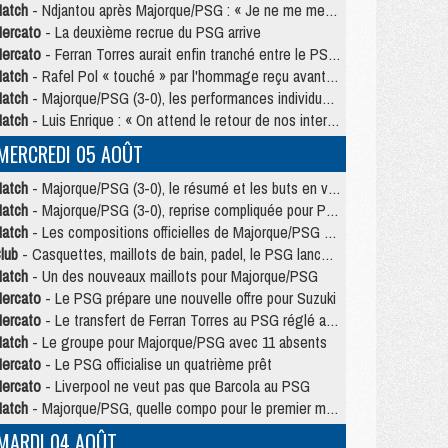
atch
- Ndjantou après Majorque/PSG : « Je ne me mets pas de plafond »
ercato
- La deuxième recrue du PSG arrive
ercato
- Ferran Torres aurait enfin tranché entre le PSG et le Barça
atch
- Rafel Pol « touché » par l'hommage reçu avant Majorque/PSG
atch
- Majorque/PSG (3-0), les performances individuelles
atch
- Luis Enrique : « On attend le retour de nos internationaux »
MERCREDI 05 AOÛT
atch
- Majorque/PSG (3-0), le résumé et les buts en video
atch
- Majorque/PSG (3-0), reprise compliquée pour Paris
atch
- Les compositions officielles de Majorque/PSG avec Kvara et de nombreux jeunes
lub
- Casquettes, maillots de bain, padel, le PSG lance sa collection été
atch
- Un des nouveaux maillots pour Majorque/PSG
ercato
- Le PSG prépare une nouvelle offre pour Suzuki
ercato
- Le transfert de Ferran Torres au PSG réglé avant le 12 août ?
atch
- Le groupe pour Majorque/PSG avec 11 absents
ercato
- Le PSG officialise un quatrième prêt
ercato
- Liverpool ne veut pas que Barcola au PSG
atch
- Majorque/PSG, quelle compo pour le premier match de la saison 2026/27 ?
MARDI 04 AOÛT