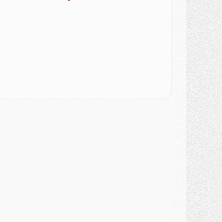
urope
- Gros coup dur pour Aston Villa avant de croiser le PSG
DIMANCHE 02 AOÛT
ercato
- Le transfert de Kolo Muani à la Juventus est officiel
ercato
- [MAJ] Le PSG a fait une grosse offre à Parme pour Suzuki
ercato
- Le PSG a envoyé une première offre pour Mika Godts
lub
- Après Pacho, d'autres retours en vue
ercato
- Changement de dernière minute pour Kolo Muani
SAMEDI 01 AOÛT
ercato
- L'agent de Mika Godts confirme un accord avec le PSG
lub
- Quels numéros de maillot pour Akliouche et Digne au PSG ?
atch
- Un hommage prévu lors de Brest/PSG
ercato
- Le PSG et le Barça ont rendez-vous pour Ferran Torres
ercato
- Guéla Doué dans les listes du PSG
ercato
- Le transfert de Mika Godts au PSG en bonne voie
VENDREDI 31 JUILLET
atch
- Un diffuseur annoncé pour les deux premiers matchs amicaux du PSG
ercato
- Le transfert d'Akliouche au PSG bouclé, le montant se précise
lub
- Un retour majeur dans le groupe du PSG