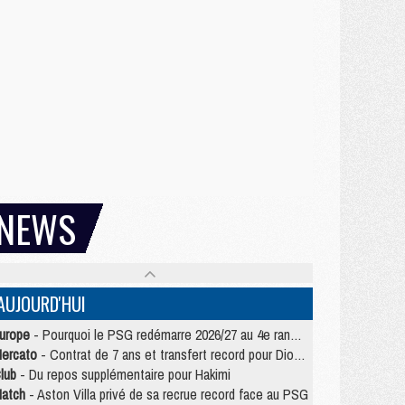
NEWS
AUJOURD'HUI
urope
- Pourquoi le PSG redémarre 2026/27 au 4e rang du coefficient UEFA
ercato
- Contrat de 7 ans et transfert record pour Diomandé loin du PSG
lub
- Du repos supplémentaire pour Hakimi
atch
- Aston Villa privé de sa recrue record face au PSG