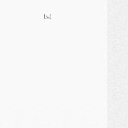
lub
- [MAJ] Ndjantou et deux jeunes du PSG annoncés dans un tournoi U21
ercato
- L'étonnante piste Suzuki confirmée et onéreuse
JEUDI 30 JUILLET
élections
- Ancelotti fait le ménage au Brésil mais veut garder Marquinhos
ercato
- Le statu quo du milieu du PSG se précise
lub
- Le PSG plutôt que la FIFA pour Al-Khelaïfi, poussé par l'UEFA ?
ercato
- Le PSG presserait Ferran Torres de se décider, deux pistes de secours
lub
- Déguisements, shopping, double scouting, Luis Campos dévoile ses méthodes
ercato
- Kroupi retiré du mercato
ercato
- Enfin une avancée dans le transfert d'Akliouche
MERCREDI 29 JUILLET
ercato
- Ferran Torres priorité du PSG, mais ouvert à tout
ercato
- Première offre de Liverpool en approche pour Barcola
ercato
- Le montant du transfert de Kolo Muani se précise, la formule aussi
ercato
- Kolo Muani attendu en Italie, son transfert débloqué
ercato
- Monaco a encore repoussé une offre du PSG pour Akliouche
ercato
- Liverpool presque d'accord avec Barcola, le PSG pas du tout
ercato
- Moment décisif pour le transfert de Kolo Muani