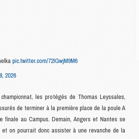
E
M
M
M
C
M
nelka
pic.twitter.com/72IGwjM9M6
M
8, 2026
C
M
M
 championnat, les protégés de Thomas Leyssales,
M
M
assurés de terminer à la première place de la poule A
t de finale au Campus. Demain, Angers et Nantes se
M
C et on pourrait donc assister à une revanche de la
M
C