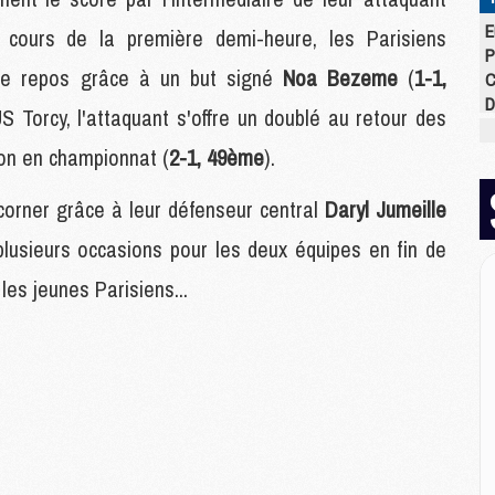
E
cours de la première demi-heure, les Parisiens
P
 le repos grâce à un but signé
Noa Bezeme
(
1-1,
C
D
US Torcy, l'attaquant s'offre un doublé au retour des
M
M
son en championnat (
2-1, 49ème
).
M
M
r corner grâce à leur défenseur central
Daryl Jumeille
M
plusieurs occasions pour les deux équipes en fin de
M
 les jeunes Parisiens...
M
M
C
M
C
M
M