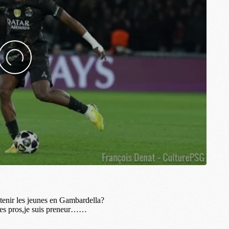
M
C
M
M
F
C
M
P
M
C
R
M
M
C