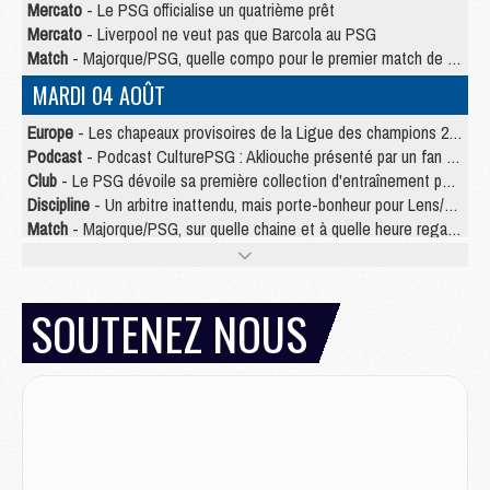
Mercato
- Le PSG officialise un quatrième prêt
Mercato
- Liverpool ne veut pas que Barcola au PSG
Match
- Majorque/PSG, quelle compo pour le premier match de la saison 2026/27 ?
MARDI 04 AOÛT
Europe
- Les chapeaux provisoires de la Ligue des champions 2026/27
Podcast
- Podcast CulturePSG : Akliouche présenté par un fan de Monaco
Club
- Le PSG dévoile sa première collection d'entraînement pour 2026/2027
Discipline
- Un arbitre inattendu, mais porte-bonheur pour Lens/PSG
Match
- Majorque/PSG, sur quelle chaine et à quelle heure regarder le match ?
Mercato
- Le plan du PSG pour Suzuki et Chevalier se précise
Mercato
- Le tableau mercato du PSG (été 2026)
Mercato
- L'Ajax refuse la première offre du PSG pour Godts
SOUTENEZ NOUS
Mercato
- Le PSG veut accélérer, Ferran Torres temporise
Mercato
- Liverpool encore très loin du compte pour Barcola
LUNDI 03 AOÛT
Match
- Podcast CulturePSG : Mercato (Godts, Suzuki, Akliouche, Barcola, etc)
Mercato
- L'Ajax attend bien plus de 45M pour Mika Godts
Club
- Quatre retours importants dans le groupe du PSG, et un plus discret