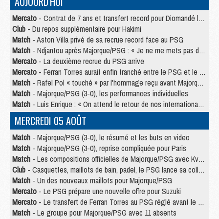
AUJOURD'HUI
Mercato
- Contrat de 7 ans et transfert record pour Diomandé loin du PSG
Club
- Du repos supplémentaire pour Hakimi
Match
- Aston Villa privé de sa recrue record face au PSG
Match
- Ndjantou après Majorque/PSG : « Je ne me mets pas de plafond »
Mercato
- La deuxième recrue du PSG arrive
Mercato
- Ferran Torres aurait enfin tranché entre le PSG et le Barça
Match
- Rafel Pol « touché » par l'hommage reçu avant Majorque/PSG
Match
- Majorque/PSG (3-0), les performances individuelles
Match
- Luis Enrique : « On attend le retour de nos internationaux »
MERCREDI 05 AOÛT
Match
- Majorque/PSG (3-0), le résumé et les buts en video
Match
- Majorque/PSG (3-0), reprise compliquée pour Paris
Match
- Les compositions officielles de Majorque/PSG avec Kvara et de nombreux jeunes
Club
- Casquettes, maillots de bain, padel, le PSG lance sa collection été
Match
- Un des nouveaux maillots pour Majorque/PSG
Mercato
- Le PSG prépare une nouvelle offre pour Suzuki
Mercato
- Le transfert de Ferran Torres au PSG réglé avant le 12 août ?
Match
- Le groupe pour Majorque/PSG avec 11 absents