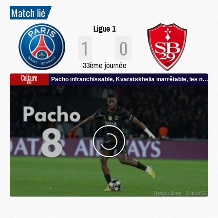
Match lié
Ligue 1
1
0
33ème journée