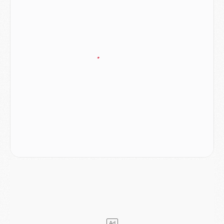
Mercato
- Ayari file en Ligue 2
Club
- Le PSG s'associe avec un géant de la tech
Mercato
- Vu d'Italie, le transfert de Suzuki au PSG est bien engagé
Mercato
- Ferran Torres ne serait pas à vendre, mais...
Europe
- Gros coup dur pour Aston Villa avant de croiser le PSG
DIMANCHE 02 AOÛT
Mercato
- Le transfert de Kolo Muani à la Juventus est officiel
Mercato
- [MAJ] Le PSG a fait une grosse offre à Parme pour Suzuki
Mercato
- Le PSG a envoyé une première offre pour Mika Godts
Club
- Après Pacho, d'autres retours en vue
Mercato
- Changement de dernière minute pour Kolo Muani
SAMEDI 01 AOÛT
Mercato
- L'agent de Mika Godts confirme un accord avec le PSG
Club
- Quels numéros de maillot pour Akliouche et Digne au PSG ?
Match
- Un hommage prévu lors de Brest/PSG
Mercato
- Le PSG et le Barça ont rendez-vous pour Ferran Torres
Mercato
- Guéla Doué dans les listes du PSG
Mercato
- Le transfert de Mika Godts au PSG en bonne voie