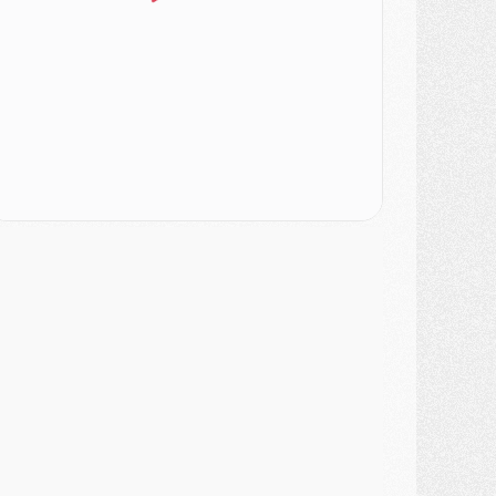
urope
- Gros coup dur pour Aston Villa avant de croiser le PSG
DIMANCHE 02 AOÛT
ercato
- Le transfert de Kolo Muani à la Juventus est officiel
ercato
- [MAJ] Le PSG a fait une grosse offre à Parme pour Suzuki
ercato
- Le PSG a envoyé une première offre pour Mika Godts
lub
- Après Pacho, d'autres retours en vue
ercato
- Changement de dernière minute pour Kolo Muani
SAMEDI 01 AOÛT
ercato
- L'agent de Mika Godts confirme un accord avec le PSG
lub
- Quels numéros de maillot pour Akliouche et Digne au PSG ?
atch
- Un hommage prévu lors de Brest/PSG
ercato
- Le PSG et le Barça ont rendez-vous pour Ferran Torres
ercato
- Guéla Doué dans les listes du PSG
ercato
- Le transfert de Mika Godts au PSG en bonne voie
VENDREDI 31 JUILLET
atch
- Un diffuseur annoncé pour les deux premiers matchs amicaux du PSG
ercato
- Le transfert d'Akliouche au PSG bouclé, le montant se précise
lub
- Un retour majeur dans le groupe du PSG