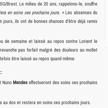
E
PSG/Brest. Le milieu de 20 ans, rappelons-le, souffre
tera en soins ces prochains jours. »
Les absences du
M
 jours, ils ont de bonnes chances d'être déjà remis
M
M
C
M
eu de semaine et laissé au repos contre Lorient le
 revanche pas forfait malgré des douleurs au mollet
M
outefois être laissé au repos quand même.
C
M
:
M
M
M
t Nuno
Mendes
effectueront des soins ces prochains
M
e au dos et restera en soins ces prochains jours.
M
C