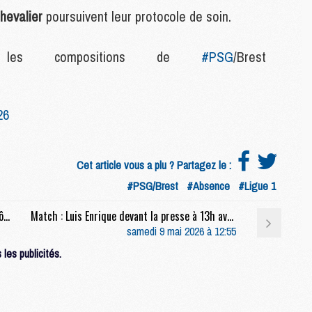
C
hevalier
poursuivent leur protocole de soin.
M
r les compositions de
#PSG
/Brest
S
M
C
26
M
C
M
Cet article vous a plu ? Partagez le :
M
#PSG/Brest
#Absence
#Ligue 1
Mercato : Une des jeunes pistes du PSG bientôt à oublier ?
Match : Luis Enrique devant la presse à 13h avant PSG/Brest (live video)
M
samedi 9 mai 2026 à 12:55
M
M
les publicités.
M
M
M
M