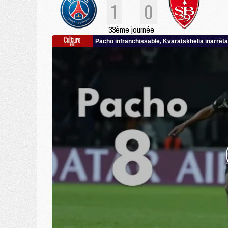
1
0
33ème journée