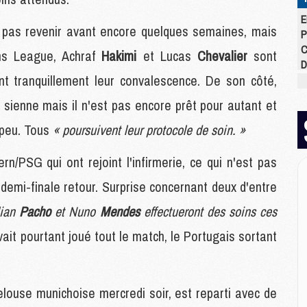
E
t pas revenir avant encore quelques semaines, mais
P
C
ns League, Achraf
Hakimi
et Lucas
Chevalier
sont
D
ent tranquillement leur convalescence. De son côté,
M
M
a sienne mais il n'est pas encore prêt pour autant et
M
M
 peu. Tous
« poursuivent leur protocole de soin. »
M
M
rn/PSG qui ont rejoint l'infirmerie, ce qui n'est pas
 demi-finale retour. Surprise concernant deux d'entre
M
lian
Pacho
et Nuno
Mendes
effectueront des soins ces
M
C
ait pourtant joué tout le match, le Portugais sortant
M
C
M
elouse munichoise mercredi soir, est reparti avec de
M