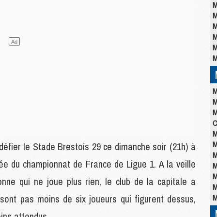
M
M
M
M
M
M
M
M
M
C
M
M
éfier le Stade Brestois 29 ce dimanche soir (21h) à
M
née du championnat de France de Ligue 1. A la veille
M
M
nne qui ne joue plus rien, le club de la capitale a
M
e sont pas moins de six joueurs qui figurent dessus,
M
ins attendus.