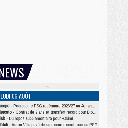
NEWS
JEUDI 06 AOÛT
urope
- Pourquoi le PSG redémarre 2026/27 au 4e rang du coefficient UEFA
ercato
- Contrat de 7 ans et transfert record pour Diomandé loin du PSG
lub
- Du repos supplémentaire pour Hakimi
atch
- Aston Villa privé de sa recrue record face au PSG