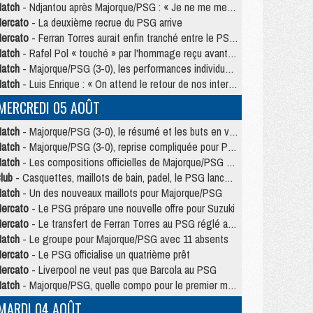
atch
- Ndjantou après Majorque/PSG : « Je ne me mets pas de plafond »
ercato
- La deuxième recrue du PSG arrive
ercato
- Ferran Torres aurait enfin tranché entre le PSG et le Barça
atch
- Rafel Pol « touché » par l'hommage reçu avant Majorque/PSG
atch
- Majorque/PSG (3-0), les performances individuelles
atch
- Luis Enrique : « On attend le retour de nos internationaux »
MERCREDI 05 AOÛT
atch
- Majorque/PSG (3-0), le résumé et les buts en video
atch
- Majorque/PSG (3-0), reprise compliquée pour Paris
atch
- Les compositions officielles de Majorque/PSG avec Kvara et de nombreux jeunes
lub
- Casquettes, maillots de bain, padel, le PSG lance sa collection été
atch
- Un des nouveaux maillots pour Majorque/PSG
ercato
- Le PSG prépare une nouvelle offre pour Suzuki
ercato
- Le transfert de Ferran Torres au PSG réglé avant le 12 août ?
atch
- Le groupe pour Majorque/PSG avec 11 absents
ercato
- Le PSG officialise un quatrième prêt
ercato
- Liverpool ne veut pas que Barcola au PSG
atch
- Majorque/PSG, quelle compo pour le premier match de la saison 2026/27 ?
MARDI 04 AOÛT