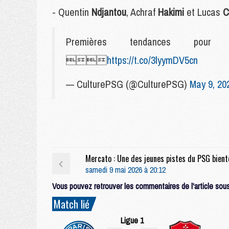
- Quentin
Ndjantou
, Achraf
Hakimi
et Lucas
C
Premières tendances pou

https://t.co/3lyymDV5cn
— CulturePSG (@CulturePSG)
May 9, 20
samedi 9 mai 2026 à 20:12
Vous pouvez retrouver les commentaires de l'article sous 
Match lié
Ligue 1