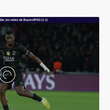
M
C
M
M
F
C
M
P
M
C
R
M
M
C