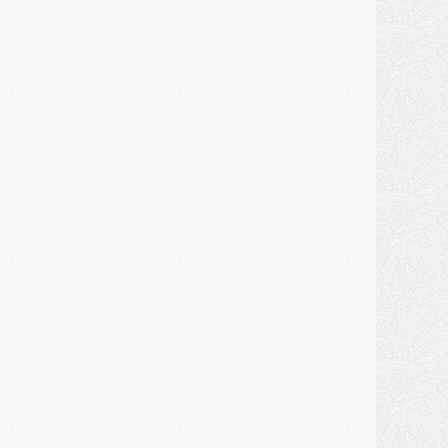
MARDI 28 JUILLET
ercato
- Des intermédiaires ont tenté de relancer Diomande au PSG
lub
- Au moins neuf jeunes conviés à l'entraînement des pros
ercato
- Une partie du communiqué du PSG sur Diomande expliquée
ercato
- Barcola futur plus gros transfert de l'été ?
ormation
- Retour sur la saison des U17 du PSG en 7 chiffres clés
lub
- Le PSG connaît ses premiers matches de septembre
ercato
- Un troisième prêt bouclé par le PSG
LUNDI 27 JUILLET
odcast
- Podcast CulturePSG à 22h : Mercato (Barcola, Diomande, etc)
ercato
- La prolongation de Dembélé au PSG dans la dernière ligne droite
lub
- Le PSG a fait sa reprise avec... 9 joueurs
és. sociaux
- Les Portugais du PSG réunis pendant leurs vacances
ercato
- Le PSG avance sur la piste Suzuki
ercato
- Après Digne, un autre défenseur en approche au PSG ?
lub
- Une petite quinzaine de joueurs attendus pour la reprise de l'entraînement du PSG
DIMANCHE 26 JUILLET