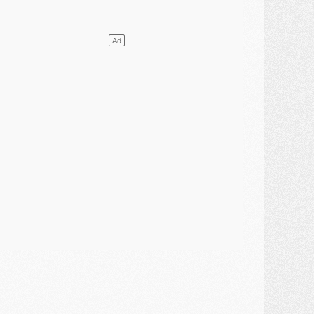
lub
- [MAJ] Ndjantou et deux jeunes du PSG annoncés dans un tournoi U21
ercato
- L'étonnante piste Suzuki confirmée et onéreuse
JEUDI 30 JUILLET
élections
- Ancelotti fait le ménage au Brésil mais veut garder Marquinhos
ercato
- Le statu quo du milieu du PSG se précise
lub
- Le PSG plutôt que la FIFA pour Al-Khelaïfi, poussé par l'UEFA ?
ercato
- Le PSG presserait Ferran Torres de se décider, deux pistes de secours
lub
- Déguisements, shopping, double scouting, Luis Campos dévoile ses méthodes
ercato
- Kroupi retiré du mercato
ercato
- Enfin une avancée dans le transfert d'Akliouche
MERCREDI 29 JUILLET
ercato
- Ferran Torres priorité du PSG, mais ouvert à tout
ercato
- Première offre de Liverpool en approche pour Barcola
ercato
- Le montant du transfert de Kolo Muani se précise, la formule aussi
ercato
- Kolo Muani attendu en Italie, son transfert débloqué
ercato
- Monaco a encore repoussé une offre du PSG pour Akliouche
ercato
- Liverpool presque d'accord avec Barcola, le PSG pas du tout
ercato
- Moment décisif pour le transfert de Kolo Muani