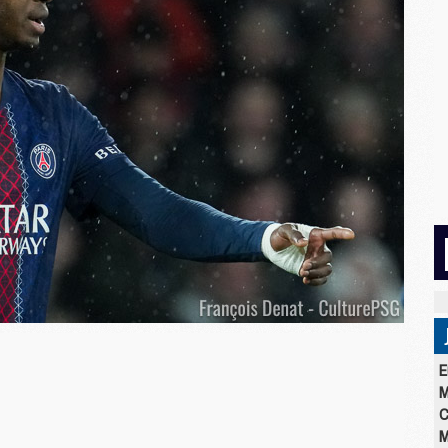
E
M
C
M