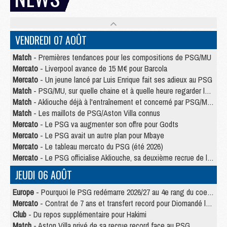
VENDREDI 07 AOÛT
Match
- Premières tendances pour les compositions de PSG/MU
Mercato
- Liverpool avance de 15 M€ pour Barcola
Mercato
- Un jeune lancé par Luis Enrique fait ses adieux au PSG
Match
- PSG/MU, sur quelle chaine et à quelle heure regarder le match ?
Match
- Akliouche déjà à l'entraînement et concerné par PSG/MU ?
Match
- Les maillots de PSG/Aston Villa connus
Mercato
- Le PSG va augmenter son offre pour Godts
Mercato
- Le PSG avait un autre plan pour Mbaye
Mercato
- Le tableau mercato du PSG (été 2026)
Mercato
- Le PSG officialise Akliouche, sa deuxième recrue de l’été
JEUDI 06 AOÛT
Europe
- Pourquoi le PSG redémarre 2026/27 au 4e rang du coefficient UEFA
Mercato
- Contrat de 7 ans et transfert record pour Diomandé loin du PSG
Club
- Du repos supplémentaire pour Hakimi
Match
- Aston Villa privé de sa recrue record face au PSG