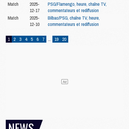
Match
2025-
PSG/Flamengo, heure, chaîne TV,
12-17
commentateurs et rediffusion
Match
2025-
Bilbao/PSG, chaîne TV, heure,
12-10
commentateurs et rediffusion
1
2
3
4
5
6
7
...
19
20
NEWS