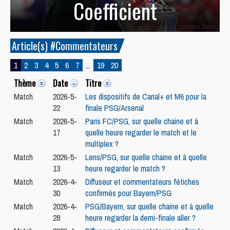
Coefficient
Article(s) #Commentateurs
1
2
3
4
5
6
7
...
19
20
Thème
Date
Titre
Match
2026-5-
Les dispositifs de Canal+ et M6 pour la
22
finale PSG/Arsenal
Match
2026-5-
Paris FC/PSG, sur quelle chaine et à
17
quelle heure regarder le match et le
multiplex ?
Match
2026-5-
Lens/PSG, sur quelle chaine et à quelle
13
heure regarder le match ?
Match
2026-4-
Diffuseur et commentateurs fétiches
30
confirmés pour Bayern/PSG
Match
2026-4-
PSG/Bayern, sur quelle chaine et à quelle
28
heure regarder la demi-finale aller ?