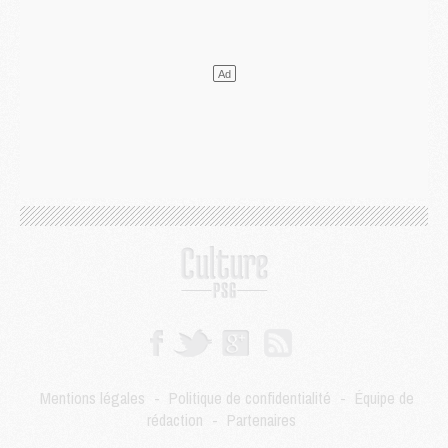
DIMANCHE 02 AOÛT
Mercato
- Le transfert de Kolo Muani à la Juventus est officiel
Mercato
- [MAJ] Le PSG a fait une grosse offre à Parme pour Suzuki
Mercato
- Le PSG a envoyé une première offre pour Mika Godts
Club
- Après Pacho, d'autres retours en vue
Mercato
- Changement de dernière minute pour Kolo Muani
SAMEDI 01 AOÛT
Mercato
- L'agent de Mika Godts confirme un accord avec le PSG
Club
- Quels numéros de maillot pour Akliouche et Digne au PSG ?
Match
- Un hommage prévu lors de Brest/PSG
Mercato
- Le PSG et le Barça ont rendez-vous pour Ferran Torres
Mercato
- Guéla Doué dans les listes du PSG
Mercato
- Le transfert de Mika Godts au PSG en bonne voie
VENDREDI 31 JUILLET
Match
- Un diffuseur annoncé pour les deux premiers matchs amicaux du PSG
Mentions légales
-
Politique de confidentialité
-
Équipe de
Mercato
- Le transfert d'Akliouche au PSG bouclé, le montant se précise
rédaction
-
Partenaires
Club
- Un retour majeur dans le groupe du PSG