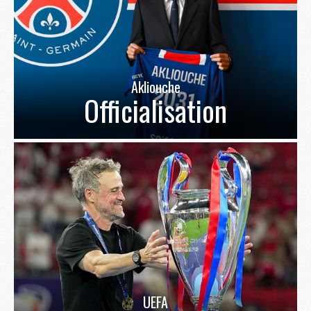
Akliouche
Officialisation
UEFA