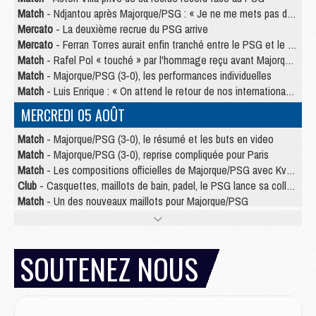
Match
- Ndjantou après Majorque/PSG : « Je ne me mets pas de plafond »
Mercato
- La deuxième recrue du PSG arrive
Mercato
- Ferran Torres aurait enfin tranché entre le PSG et le Barça
Match
- Rafel Pol « touché » par l'hommage reçu avant Majorque/PSG
Match
- Majorque/PSG (3-0), les performances individuelles
Match
- Luis Enrique : « On attend le retour de nos internationaux »
MERCREDI 05 AOÛT
Match
- Majorque/PSG (3-0), le résumé et les buts en video
Match
- Majorque/PSG (3-0), reprise compliquée pour Paris
Match
- Les compositions officielles de Majorque/PSG avec Kvara et de nombreux jeunes
Club
- Casquettes, maillots de bain, padel, le PSG lance sa collection été
Match
- Un des nouveaux maillots pour Majorque/PSG
Mercato
- Le PSG prépare une nouvelle offre pour Suzuki
Mercato
- Le transfert de Ferran Torres au PSG réglé avant le 12 août ?
Match
- Le groupe pour Majorque/PSG avec 11 absents
SOUTENEZ NOUS
Mercato
- Le PSG officialise un quatrième prêt
Mercato
- Liverpool ne veut pas que Barcola au PSG
Match
- Majorque/PSG, quelle compo pour le premier match de la saison 2026/27 ?