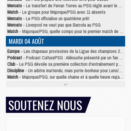
Mercato
- Le transfert de Ferran Torres au PSG réglé avant le 12 août ?
Match
- Le groupe pour Majorque/PSG avec 11 absents
Mercato
- Le PSG officialise un quatrième prêt
Mercato
- Liverpool ne veut pas que Barcola au PSG
Match
- Majorque/PSG, quelle compo pour le premier match de la saison 2026/27 ?
MARDI 04 AOÛT
Europe
- Les chapeaux provisoires de la Ligue des champions 2026/27
Podcast
- Podcast CulturePSG : Akliouche présenté par un fan de Monaco
Club
- Le PSG dévoile sa première collection d'entraînement pour 2026/2027
Discipline
- Un arbitre inattendu, mais porte-bonheur pour Lens/PSG
Match
- Majorque/PSG, sur quelle chaine et à quelle heure regarder le match ?
Mercato
- Le plan du PSG pour Suzuki et Chevalier se précise
Mercato
- Le tableau mercato du PSG (été 2026)
Mercato
- L'Ajax refuse la première offre du PSG pour Godts
SOUTENEZ NOUS
Mercato
- Le PSG veut accélérer, Ferran Torres temporise
Mercato
- Liverpool encore très loin du compte pour Barcola
LUNDI 03 AOÛT
Match
- Podcast CulturePSG : Mercato (Godts, Suzuki, Akliouche, Barcola, etc)