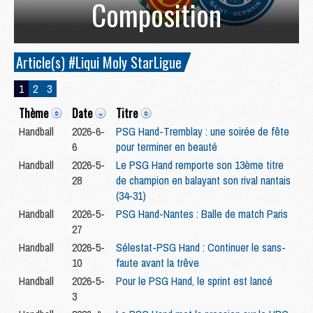
Composition
Article(s) #Liqui Moly StarLigue
1
2
3
Thème
Date
Titre
Handball
2026-6-
PSG Hand-Tremblay : une soirée de fête
6
pour terminer en beauté
Handball
2026-5-
Le PSG Hand remporte son 13ème titre
28
de champion en balayant son rival nantais
(34-31)
Handball
2026-5-
PSG Hand-Nantes : Balle de match Paris
27
Handball
2026-5-
Sélestat-PSG Hand : Continuer le sans-
10
faute avant la trêve
Handball
2026-5-
Pour le PSG Hand, le sprint est lancé
3