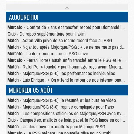
AUJOURD'HUI
Mercato
- Contrat de 7 ans et transfert record pour Diomandé loin du PSG
Club
- Du repos supplémentaire pour Hakimi
Match
- Aston Villa privé de sa recrue record face au PSG
Match
- Ndjantou après Majorque/PSG : « Je ne me mets pas de plafond »
Mercato
- La deuxième recrue du PSG arrive
Mercato
- Ferran Torres aurait enfin tranché entre le PSG et le Barça
Match
- Rafel Pol « touché » par l'hommage reçu avant Majorque/PSG
Match
- Majorque/PSG (3-0), les performances individuelles
Match
- Luis Enrique : « On attend le retour de nos internationaux »
MERCREDI 05 AOÛT
Match
- Majorque/PSG (3-0), le résumé et les buts en video
Match
- Majorque/PSG (3-0), reprise compliquée pour Paris
Match
- Les compositions officielles de Majorque/PSG avec Kvara et de nombreux jeunes
Club
- Casquettes, maillots de bain, padel, le PSG lance sa collection été
Match
- Un des nouveaux maillots pour Majorque/PSG
Mercato
- Le PSG prépare une nouvelle offre pour Suzuki