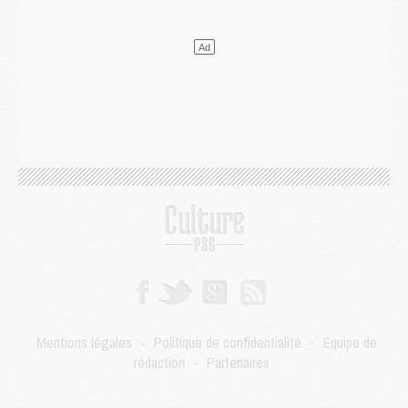
Mercato
- Guéla Doué dans les listes du PSG
Mercato
- Le transfert de Mika Godts au PSG en bonne voie
VENDREDI 31 JUILLET
Match
- Un diffuseur annoncé pour les deux premiers matchs amicaux du PSG
Mercato
- Le transfert d'Akliouche au PSG bouclé, le montant se précise
Club
- Un retour majeur dans le groupe du PSG
Club
- [MAJ] Ndjantou et deux jeunes du PSG annoncés dans un tournoi U21
Mercato
- L'étonnante piste Suzuki confirmée et onéreuse
JEUDI 30 JUILLET
Sélections
- Ancelotti fait le ménage au Brésil mais veut garder Marquinhos
Mercato
- Le statu quo du milieu du PSG se précise
Club
- Le PSG plutôt que la FIFA pour Al-Khelaïfi, poussé par l'UEFA ?
Mercato
- Le PSG presserait Ferran Torres de se décider, deux pistes de secours
Club
- Déguisements, shopping, double scouting, Luis Campos dévoile ses méthodes
Mercato
- Kroupi retiré du mercato
Mentions légales
-
Politique de confidentialité
-
Équipe de
Mercato
- Enfin une avancée dans le transfert d'Akliouche
rédaction
-
Partenaires
MERCREDI 29 JUILLET