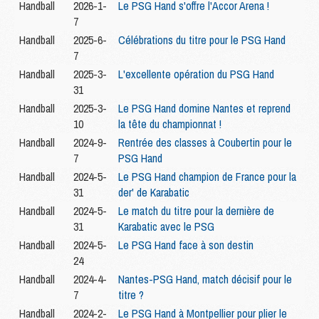
Handball
2026-1-
Le PSG Hand s'offre l'Accor Arena !
7
Handball
2025-6-
Célébrations du titre pour le PSG Hand
7
Handball
2025-3-
L'excellente opération du PSG Hand
31
Handball
2025-3-
Le PSG Hand domine Nantes et reprend
10
la tête du championnat !
Handball
2024-9-
Rentrée des classes à Coubertin pour le
7
PSG Hand
Handball
2024-5-
Le PSG Hand champion de France pour la
31
der' de Karabatic
Handball
2024-5-
Le match du titre pour la dernière de
31
Karabatic avec le PSG
Handball
2024-5-
Le PSG Hand face à son destin
24
Handball
2024-4-
Nantes-PSG Hand, match décisif pour le
7
titre ?
Handball
2024-2-
Le PSG Hand à Montpellier pour plier le