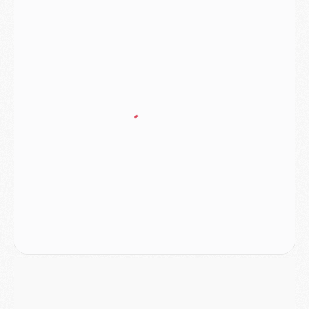
Mercato
- L'Ajax attend bien plus de 45M pour Mika Godts
Club
- Quatre retours importants dans le groupe du PSG, et un plus discret
Mercato
- Ayari file en Ligue 2
Club
- Le PSG s'associe avec un géant de la tech
Mercato
- Vu d'Italie, le transfert de Suzuki au PSG est bien engagé
Mercato
- Ferran Torres ne serait pas à vendre, mais...
Europe
- Gros coup dur pour Aston Villa avant de croiser le PSG
DIMANCHE 02 AOÛT
Mercato
- Le transfert de Kolo Muani à la Juventus est officiel
Mercato
- [MAJ] Le PSG a fait une grosse offre à Parme pour Suzuki
Mercato
- Le PSG a envoyé une première offre pour Mika Godts
Club
- Après Pacho, d'autres retours en vue
Mercato
- Changement de dernière minute pour Kolo Muani
SAMEDI 01 AOÛT
Mercato
- L'agent de Mika Godts confirme un accord avec le PSG
Club
- Quels numéros de maillot pour Akliouche et Digne au PSG ?
Match
- Un hommage prévu lors de Brest/PSG
Mercato
- Le PSG et le Barça ont rendez-vous pour Ferran Torres