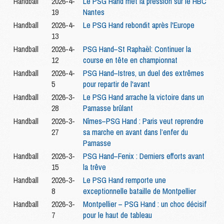
Handball
2026-4-
Le PSG Hand met la pression sur le HBC
19
Nantes
Handball
2026-4-
Le PSG Hand rebondit après l'Europe
13
Handball
2026-4-
PSG Hand–St Raphaël: Continuer la
12
course en tête en championnat
Handball
2026-4-
PSG Hand–Istres, un duel des extrêmes
5
pour repartir de l'avant
Handball
2026-3-
Le PSG Hand arrache la victoire dans un
28
Parnasse brûlant
Handball
2026-3-
Nîmes–PSG Hand : Paris veut reprendre
27
sa marche en avant dans l’enfer du
Parnasse
Handball
2026-3-
PSG Hand–Fenix : Derniers efforts avant
15
la trêve
Handball
2026-3-
Le PSG Hand remporte une
8
exceptionnelle bataille de Montpellier
Handball
2026-3-
Montpellier – PSG Hand : un choc décisif
7
pour le haut de tableau