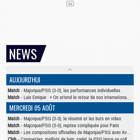
NEWS
AUJOURD'HUI
Match
- Majorque/PSG (3-0), les performances individuelles
Match
- Luis Enrique : « On attend le retour de nos internationaux »
MERCREDI 05 AOÛT
Match
- Majorque/PSG (3-0), le résumé et les buts en video
Match
- Majorque/PSG (3-0), reprise compliquée pour Paris
Match
- Les compositions officielles de Majorque/PSG avec Kvara et de nombreux jeunes
Club
- Casquettes, maillots de bain, padel, le PSG lance sa collection été