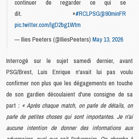
continuer de regarder ce qui se
dit. »
#RCLPSG
@90minFR
pic.twitter.com/lgD2bg1Wtm
— Ilies Peeters (@IliesPeeters)
May 13, 2026
Interrogé sur le sujet samedi dernier, avant
PSG/Brest, Luis Enrique n'avait lui pas voulu
confirmer non plus que les dégagements en touche
de son gardien découlaient d'une consigne de sa
part :
« Après chaque match, on parle de détails, on
parle de petites choses qui sont importantes. Je n'ai
aucune intention de donner des informations aux
adversaires, quel que soit l'adversaire. On cherche à