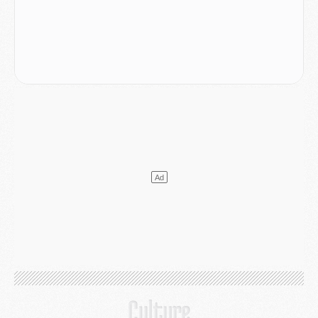
Match
- Un hommage prévu lors de Brest/PSG
Mercato
- Le PSG et le Barça ont rendez-vous pour Ferran Torres
Mercato
- Guéla Doué dans les listes du PSG
Mercato
- Le transfert de Mika Godts au PSG en bonne voie
VENDREDI 31 JUILLET
Match
- Un diffuseur annoncé pour les deux premiers matchs amicaux du PSG
Mercato
- Le transfert d'Akliouche au PSG bouclé, le montant se précise
Club
- Un retour majeur dans le groupe du PSG
Club
- [MAJ] Ndjantou et deux jeunes du PSG annoncés dans un tournoi U21
Mercato
- L'étonnante piste Suzuki confirmée et onéreuse
JEUDI 30 JUILLET
Sélections
- Ancelotti fait le ménage au Brésil mais veut garder Marquinhos
Mercato
- Le statu quo du milieu du PSG se précise
Club
- Le PSG plutôt que la FIFA pour Al-Khelaïfi, poussé par l'UEFA ?
Mercato
- Le PSG presserait Ferran Torres de se décider, deux pistes de secours
Club
- Déguisements, shopping, double scouting, Luis Campos dévoile ses méthodes
Mercato
- Kroupi retiré du mercato
Mercato
- Enfin une avancée dans le transfert d'Akliouche