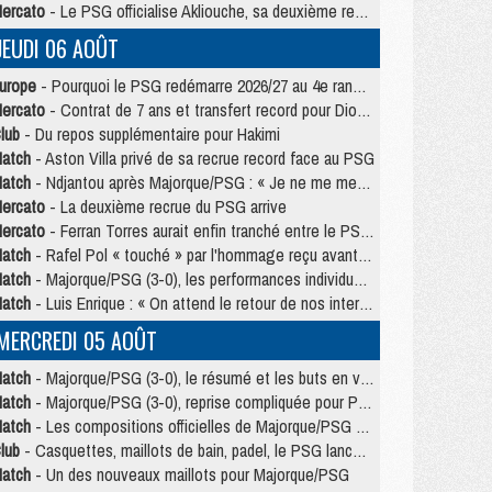
ercato
- Le PSG officialise Akliouche, sa deuxième recrue de l’été
JEUDI 06 AOÛT
urope
- Pourquoi le PSG redémarre 2026/27 au 4e rang du coefficient UEFA
ercato
- Contrat de 7 ans et transfert record pour Diomandé loin du PSG
lub
- Du repos supplémentaire pour Hakimi
atch
- Aston Villa privé de sa recrue record face au PSG
atch
- Ndjantou après Majorque/PSG : « Je ne me mets pas de plafond »
ercato
- La deuxième recrue du PSG arrive
ercato
- Ferran Torres aurait enfin tranché entre le PSG et le Barça
atch
- Rafel Pol « touché » par l'hommage reçu avant Majorque/PSG
atch
- Majorque/PSG (3-0), les performances individuelles
atch
- Luis Enrique : « On attend le retour de nos internationaux »
MERCREDI 05 AOÛT
atch
- Majorque/PSG (3-0), le résumé et les buts en video
atch
- Majorque/PSG (3-0), reprise compliquée pour Paris
atch
- Les compositions officielles de Majorque/PSG avec Kvara et de nombreux jeunes
lub
- Casquettes, maillots de bain, padel, le PSG lance sa collection été
atch
- Un des nouveaux maillots pour Majorque/PSG