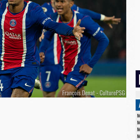
M
M
M
M