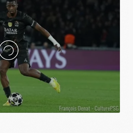
M
M
M
C
C
M
S
M
C
M
C
M
M
M