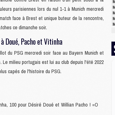
M
M
uleurs parisiennes lors du nul 1-1 à Munich mercredi
M
atch face à Brest et unique buteur de la rencontre,
M
M
atches ce dimanche soir.
M
à Doué, Pacho et Vitinha
E
illot du PSG mercredi soir face au Bayern Munich et
P
C
 Le milieu portugais est lui au club depuis l'été 2022
D
M
plus capés de l'histoire du PSG.
M
M
M
M
nha, 100 pour Désiré Doué et Willian Pacho ! =O
M