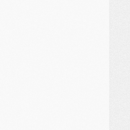
ercato
- Première offre de Liverpool en approche pour Barcola
ercato
- Le montant du transfert de Kolo Muani se précise, la formule aussi
ercato
- Kolo Muani attendu en Italie, son transfert débloqué
ercato
- Monaco a encore repoussé une offre du PSG pour Akliouche
ercato
- Liverpool presque d'accord avec Barcola, le PSG pas du tout
ercato
- Moment décisif pour le transfert de Kolo Muani
MARDI 28 JUILLET
ercato
- Des intermédiaires ont tenté de relancer Diomande au PSG
lub
- Au moins neuf jeunes conviés à l'entraînement des pros
ercato
- Une partie du communiqué du PSG sur Diomande expliquée
ercato
- Barcola futur plus gros transfert de l'été ?
ormation
- Retour sur la saison des U17 du PSG en 7 chiffres clés
lub
- Le PSG connaît ses premiers matches de septembre
ercato
- Un troisième prêt bouclé par le PSG
LUNDI 27 JUILLET
odcast
- Podcast CulturePSG à 22h : Mercato (Barcola, Diomande, etc)
ercato
- La prolongation de Dembélé au PSG dans la dernière ligne droite
lub
- Le PSG a fait sa reprise avec... 9 joueurs