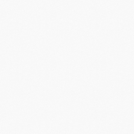
M
M
M
M
M
M
M
C
M
M
F
C
M
P
M
C