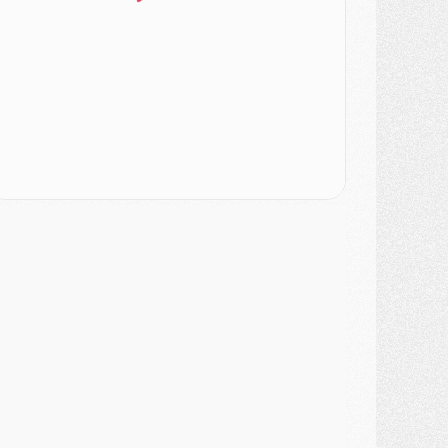
ercato
- L'Ajax attend bien plus de 45M pour Mika Godts
lub
- Quatre retours importants dans le groupe du PSG, et un plus discret
ercato
- Ayari file en Ligue 2
lub
- Le PSG s'associe avec un géant de la tech
ercato
- Vu d'Italie, le transfert de Suzuki au PSG est bien engagé
ercato
- Ferran Torres ne serait pas à vendre, mais...
urope
- Gros coup dur pour Aston Villa avant de croiser le PSG
DIMANCHE 02 AOÛT
ercato
- Le transfert de Kolo Muani à la Juventus est officiel
ercato
- [MAJ] Le PSG a fait une grosse offre à Parme pour Suzuki
ercato
- Le PSG a envoyé une première offre pour Mika Godts
lub
- Après Pacho, d'autres retours en vue
ercato
- Changement de dernière minute pour Kolo Muani
SAMEDI 01 AOÛT
ercato
- L'agent de Mika Godts confirme un accord avec le PSG
lub
- Quels numéros de maillot pour Akliouche et Digne au PSG ?
atch
- Un hommage prévu lors de Brest/PSG
ercato
- Le PSG et le Barça ont rendez-vous pour Ferran Torres
ercato
- Guéla Doué dans les listes du PSG