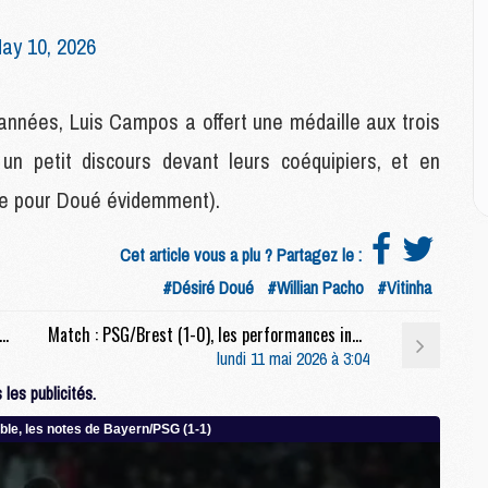
M
C
ay 10, 2026
M
C
M
années, Luis Campos a offert une médaille aux trois
M
E
un petit discours devant leurs coéquipiers, et en
mme pour Doué évidemment).
M
M
Cet article vous a plu ? Partagez le :
M
#Désiré Doué
#Willian Pacho
#Vitinha
C
M
ciaux : Safonov s'est bien amusé pendant PSG/Brest (1-0)
Match : PSG/Brest (1-0), les performances individuelles
lundi 11 mai 2026 à 3:04
M
les publicités.
C
M
M
M