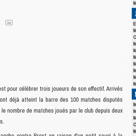
M
E
M
C
M
M
M
M
M
M
M
t pour célébrer trois joueurs de son effectif. Arrivés
ont déjà atteint la barre des 100 matches disputés
M
ur le nombre de matches joués par le club depuis deux
M
M
s.
C
M
manche contre Brest en raison d'un petit souci à la