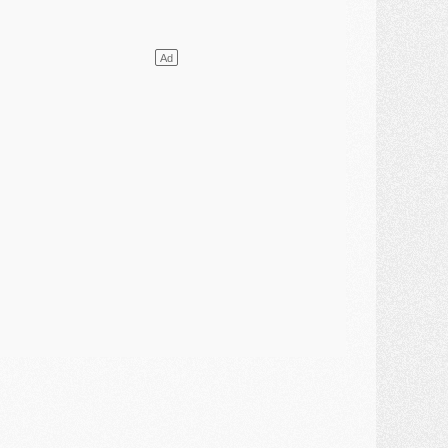
ercato
- Le transfert de Mika Godts au PSG en bonne voie
VENDREDI 31 JUILLET
atch
- Un diffuseur annoncé pour les deux premiers matchs amicaux du PSG
ercato
- Le transfert d'Akliouche au PSG bouclé, le montant se précise
lub
- Un retour majeur dans le groupe du PSG
lub
- [MAJ] Ndjantou et deux jeunes du PSG annoncés dans un tournoi U21
ercato
- L'étonnante piste Suzuki confirmée et onéreuse
JEUDI 30 JUILLET
élections
- Ancelotti fait le ménage au Brésil mais veut garder Marquinhos
ercato
- Le statu quo du milieu du PSG se précise
lub
- Le PSG plutôt que la FIFA pour Al-Khelaïfi, poussé par l'UEFA ?
ercato
- Le PSG presserait Ferran Torres de se décider, deux pistes de secours
lub
- Déguisements, shopping, double scouting, Luis Campos dévoile ses méthodes
ercato
- Kroupi retiré du mercato
ercato
- Enfin une avancée dans le transfert d'Akliouche
MERCREDI 29 JUILLET
ercato
- Ferran Torres priorité du PSG, mais ouvert à tout