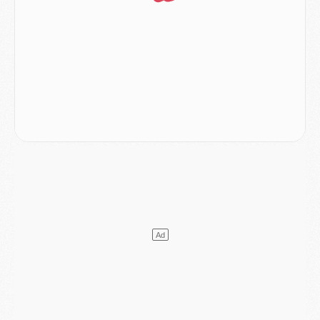
DIMANCHE 02 AOÛT
Mercato
- Le transfert de Kolo Muani à la Juventus est officiel
Mercato
- [MAJ] Le PSG a fait une grosse offre à Parme pour Suzuki
Mercato
- Le PSG a envoyé une première offre pour Mika Godts
Club
- Après Pacho, d'autres retours en vue
Mercato
- Changement de dernière minute pour Kolo Muani
SAMEDI 01 AOÛT
Mercato
- L'agent de Mika Godts confirme un accord avec le PSG
Club
- Quels numéros de maillot pour Akliouche et Digne au PSG ?
Match
- Un hommage prévu lors de Brest/PSG
Mercato
- Le PSG et le Barça ont rendez-vous pour Ferran Torres
Mercato
- Guéla Doué dans les listes du PSG
Mercato
- Le transfert de Mika Godts au PSG en bonne voie
VENDREDI 31 JUILLET
Match
- Un diffuseur annoncé pour les deux premiers matchs amicaux du PSG
Mercato
- Le transfert d'Akliouche au PSG bouclé, le montant se précise
Club
- Un retour majeur dans le groupe du PSG