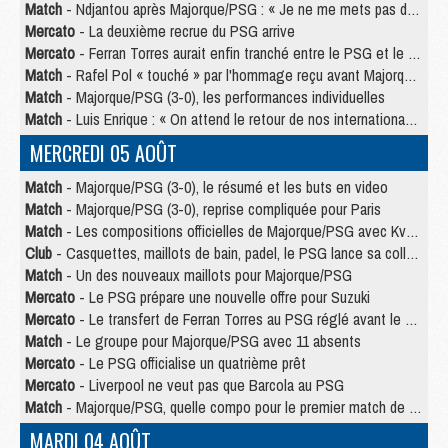
Match
- Ndjantou après Majorque/PSG : « Je ne me mets pas de plafond »
Mercato
- La deuxième recrue du PSG arrive
Mercato
- Ferran Torres aurait enfin tranché entre le PSG et le Barça
Match
- Rafel Pol « touché » par l'hommage reçu avant Majorque/PSG
Match
- Majorque/PSG (3-0), les performances individuelles
Match
- Luis Enrique : « On attend le retour de nos internationaux »
MERCREDI 05 AOÛT
Match
- Majorque/PSG (3-0), le résumé et les buts en video
Match
- Majorque/PSG (3-0), reprise compliquée pour Paris
Match
- Les compositions officielles de Majorque/PSG avec Kvara et de nombreux jeunes
Club
- Casquettes, maillots de bain, padel, le PSG lance sa collection été
Match
- Un des nouveaux maillots pour Majorque/PSG
Mercato
- Le PSG prépare une nouvelle offre pour Suzuki
Mercato
- Le transfert de Ferran Torres au PSG réglé avant le 12 août ?
Match
- Le groupe pour Majorque/PSG avec 11 absents
Mercato
- Le PSG officialise un quatrième prêt
Mercato
- Liverpool ne veut pas que Barcola au PSG
Match
- Majorque/PSG, quelle compo pour le premier match de la saison 2026/27 ?
MARDI 04 AOÛT