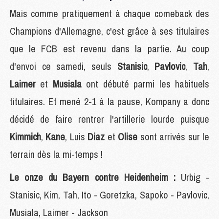
Mais comme pratiquement à chaque comeback des
Champions d'Allemagne, c'est grâce à ses titulaires
que le FCB est revenu dans la partie. Au coup
d'envoi ce samedi, seuls
Stanisic
,
Pavlovic
,
Tah
,
Laimer
et
Musiala
ont débuté parmi les habituels
titulaires. Et mené 2-1 à la pause, Kompany a donc
décidé de faire rentrer l'artillerie lourde puisque
Kimmich
,
Kane
, Luis
Diaz
et
Olise
sont arrivés sur le
terrain dès la mi-temps !
Le onze du Bayern contre Heidenheim :
Urbig -
Stanisic, Kim, Tah, Ito - Goretzka, Sapoko - Pavlovic,
Musiala, Laimer - Jackson