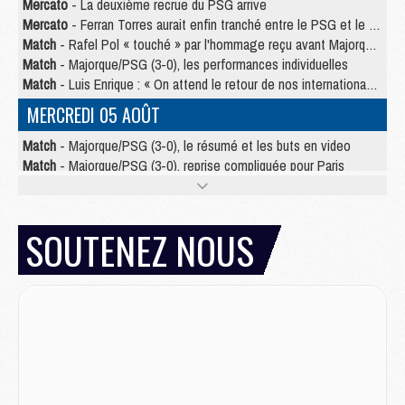
Mercato
- La deuxième recrue du PSG arrive
Mercato
- Ferran Torres aurait enfin tranché entre le PSG et le Barça
Match
- Rafel Pol « touché » par l'hommage reçu avant Majorque/PSG
Match
- Majorque/PSG (3-0), les performances individuelles
Match
- Luis Enrique : « On attend le retour de nos internationaux »
MERCREDI 05 AOÛT
Match
- Majorque/PSG (3-0), le résumé et les buts en video
Match
- Majorque/PSG (3-0), reprise compliquée pour Paris
Match
- Les compositions officielles de Majorque/PSG avec Kvara et de nombreux jeunes
Club
- Casquettes, maillots de bain, padel, le PSG lance sa collection été
Match
- Un des nouveaux maillots pour Majorque/PSG
SOUTENEZ NOUS
Mercato
- Le PSG prépare une nouvelle offre pour Suzuki
Mercato
- Le transfert de Ferran Torres au PSG réglé avant le 12 août ?
Match
- Le groupe pour Majorque/PSG avec 11 absents
Mercato
- Le PSG officialise un quatrième prêt
Mercato
- Liverpool ne veut pas que Barcola au PSG
Match
- Majorque/PSG, quelle compo pour le premier match de la saison 2026/27 ?
MARDI 04 AOÛT