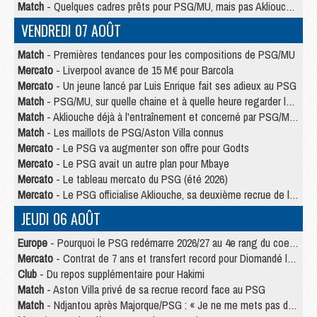
Match
- Quelques cadres prêts pour PSG/MU, mais pas Akliouche ?
VENDREDI 07 AOÛT
Match
- Premières tendances pour les compositions de PSG/MU
Mercato
- Liverpool avance de 15 M€ pour Barcola
Mercato
- Un jeune lancé par Luis Enrique fait ses adieux au PSG
Match
- PSG/MU, sur quelle chaine et à quelle heure regarder le match ?
Match
- Akliouche déjà à l'entraînement et concerné par PSG/MU ?
Match
- Les maillots de PSG/Aston Villa connus
Mercato
- Le PSG va augmenter son offre pour Godts
Mercato
- Le PSG avait un autre plan pour Mbaye
Mercato
- Le tableau mercato du PSG (été 2026)
Mercato
- Le PSG officialise Akliouche, sa deuxième recrue de l’été
JEUDI 06 AOÛT
Europe
- Pourquoi le PSG redémarre 2026/27 au 4e rang du coefficient UEFA
Mercato
- Contrat de 7 ans et transfert record pour Diomandé loin du PSG
Club
- Du repos supplémentaire pour Hakimi
Match
- Aston Villa privé de sa recrue record face au PSG
Match
- Ndjantou après Majorque/PSG : « Je ne me mets pas de plafond »