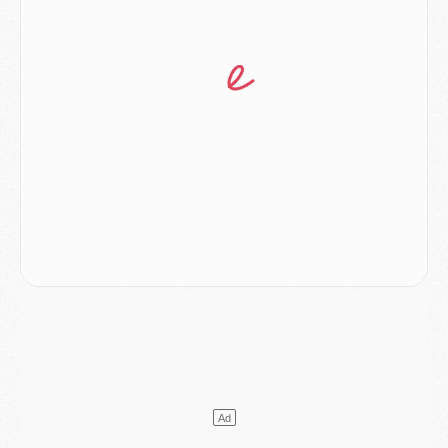
Europe
- Les chapeaux provisoires de la Ligue des champions 2026/27
Podcast
- Podcast CulturePSG : Akliouche présenté par un fan de Monaco
Club
- Le PSG dévoile sa première collection d'entraînement pour 2026/2027
Discipline
- Un arbitre inattendu, mais porte-bonheur pour Lens/PSG
Match
- Majorque/PSG, sur quelle chaine et à quelle heure regarder le match ?
Mercato
- Le plan du PSG pour Suzuki et Chevalier se précise
Mercato
- L'Ajax refuse la première offre du PSG pour Godts
Mercato
- Le PSG veut accélérer, Ferran Torres temporise
Mercato
- Liverpool encore très loin du compte pour Barcola
LUNDI 03 AOÛT
Match
- Podcast CulturePSG : Mercato (Godts, Suzuki, Akliouche, Barcola, etc)
Mercato
- L'Ajax attend bien plus de 45M pour Mika Godts
Club
- Quatre retours importants dans le groupe du PSG, et un plus discret
Mercato
- Ayari file en Ligue 2
Club
- Le PSG s'associe avec un géant de la tech
Mercato
- Vu d'Italie, le transfert de Suzuki au PSG est bien engagé
Mercato
- Ferran Torres ne serait pas à vendre, mais...
Europe
- Gros coup dur pour Aston Villa avant de croiser le PSG
DIMANCHE 02 AOÛT