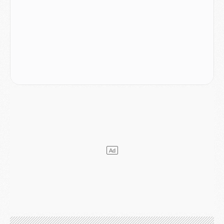
Match
- Majorque/PSG, quelle compo pour le premier match de la saison 2026/27 ?
MARDI 04 AOÛT
Europe
- Les chapeaux provisoires de la Ligue des champions 2026/27
Podcast
- Podcast CulturePSG : Akliouche présenté par un fan de Monaco
Club
- Le PSG dévoile sa première collection d'entraînement pour 2026/2027
Discipline
- Un arbitre inattendu, mais porte-bonheur pour Lens/PSG
Match
- Majorque/PSG, sur quelle chaine et à quelle heure regarder le match ?
Mercato
- Le plan du PSG pour Suzuki et Chevalier se précise
Mercato
- L'Ajax refuse la première offre du PSG pour Godts
Mercato
- Le PSG veut accélérer, Ferran Torres temporise
Mercato
- Liverpool encore très loin du compte pour Barcola
LUNDI 03 AOÛT
Match
- Podcast CulturePSG : Mercato (Godts, Suzuki, Akliouche, Barcola, etc)
Mercato
- L'Ajax attend bien plus de 45M pour Mika Godts
Club
- Quatre retours importants dans le groupe du PSG, et un plus discret
Mercato
- Ayari file en Ligue 2
Club
- Le PSG s'associe avec un géant de la tech
Mercato
- Vu d'Italie, le transfert de Suzuki au PSG est bien engagé