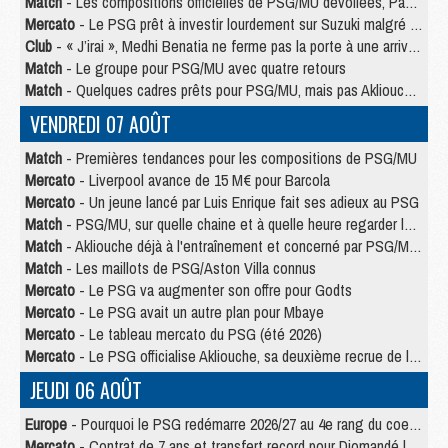
Match
- Les compositions officielles de PSG/MU dévoilées, Pacho titulaire
Mercato
- Le PSG prêt à investir lourdement sur Suzuki malgré Safonov et Chevalier
Club
- « J’irai », Medhi Benatia ne ferme pas la porte à une arrivée au PSG
Match
- Le groupe pour PSG/MU avec quatre retours
Match
- Quelques cadres prêts pour PSG/MU, mais pas Akliouche ?
VENDREDI 07 AOÛT
Match
- Premières tendances pour les compositions de PSG/MU
Mercato
- Liverpool avance de 15 M€ pour Barcola
Mercato
- Un jeune lancé par Luis Enrique fait ses adieux au PSG
Match
- PSG/MU, sur quelle chaine et à quelle heure regarder le match ?
Match
- Akliouche déjà à l'entraînement et concerné par PSG/MU ?
Match
- Les maillots de PSG/Aston Villa connus
Mercato
- Le PSG va augmenter son offre pour Godts
Mercato
- Le PSG avait un autre plan pour Mbaye
Mercato
- Le tableau mercato du PSG (été 2026)
Mercato
- Le PSG officialise Akliouche, sa deuxième recrue de l’été
JEUDI 06 AOÛT
Europe
- Pourquoi le PSG redémarre 2026/27 au 4e rang du coefficient UEFA
Mercato
- Contrat de 7 ans et transfert record pour Diomandé loin du PSG